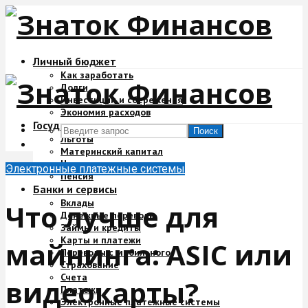
Личный бюджет
Как заработать
Долги
Инвестиции и сбережения
Экономия расходов
Государство и деньги
Поиск
Льготы
Материнский капитал
Налоги
Электронные платежные системы
Пенсия
Банки и сервисы
Вклады
Что лучше для
Денежные переводы
Займы и кредиты
Карты и платежи
майнинга: ASIC или
Переводы с мобильного
Страхование
Счета
видеокарты?
Платежи
Электронные платежные системы