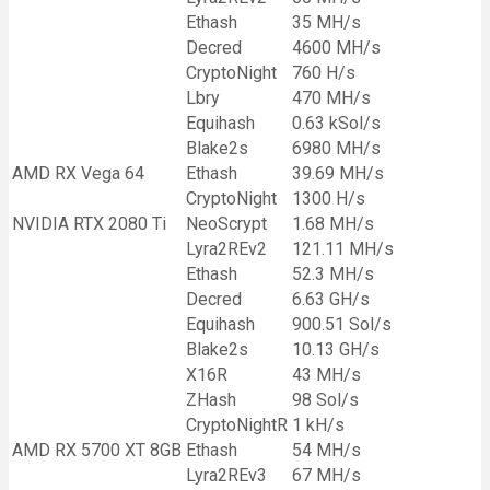
Ethash
35 MH/s
Decred
4600 MH/s
CryptoNight
760 H/s
Lbry
470 MH/s
Equihash
0.63 kSol/s
Blake2s
6980 MH/s
AMD RX Vega 64
Ethash
39.69 MH/s
CryptoNight
1300 H/s
NVIDIA RTX 2080 Ti
NeoScrypt
1.68 MH/s
Lyra2REv2
121.11 MH/s
Ethash
52.3 MH/s
Decred
6.63 GH/s
Equihash
900.51 Sol/s
Blake2s
10.13 GH/s
X16R
43 MH/s
ZHash
98 Sol/s
CryptoNightR
1 kH/s
AMD RX 5700 XT 8GB
Ethash
54 MH/s
Lyra2REv3
67 MH/s