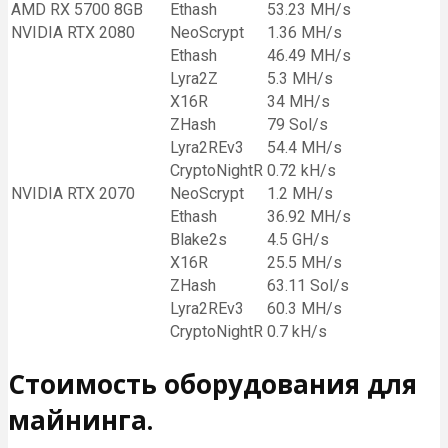
AMD RX 5700 8GB
Ethash
53.23 MH/s
NVIDIA RTX 2080
NeoScrypt
1.36 MH/s
Ethash
46.49 MH/s
Lyra2Z
5.3 MH/s
X16R
34 MH/s
ZHash
79 Sol/s
Lyra2REv3
54.4 MH/s
CryptoNightR
0.72 kH/s
NVIDIA RTX 2070
NeoScrypt
1.2 MH/s
Ethash
36.92 MH/s
Blake2s
4.5 GH/s
X16R
25.5 MH/s
ZHash
63.11 Sol/s
Lyra2REv3
60.3 MH/s
CryptoNightR
0.7 kH/s
Стоимость оборудования для
майнинга.