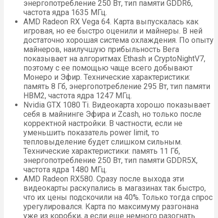
энергопотребление 250 Вт, тип памяти GDDR6,
частота ядра 1635 МГц.
AMD Radeon RX Vega 64. Карта выпускалась как
игровая, но ее быстро оценили и майнеры. В ней
достаточно хорошая система охлаждения. По опыту
майнеров, наилучшую прибыльность Вега
показывает на алгоритмах Ethash и CryptoNightV7,
поэтому с ее помощью чаще всего добывают
Монеро и Эфир. Технические характеристики:
память 8 Гб, энергопотребление 295 Вт, тип памяти
HBM2, частота ядра 1247 МГц.
Nvidia GTX 1080 Ti. Видеокарта хорошо показывает
себя в майнинге Эфира и Zcash, но только после
корректной настройки. В частности, если не
уменьшить показатель power limit, то
тепловыделение будет слишком сильным.
Технические характеристики: память 11 Гб,
энергопотребление 250 Вт, тип памяти GDDR5X,
частота ядра 1480 МГц.
AMD Radeon RX580. Сразу после выхода эти
видеокарты раскупались в магазинах так быстро,
что их цены подскочили на 40%. Только тогда спрос
урегулировался. Карта по максимуму разгонана
уже из коробки, а если еще немного разогнать