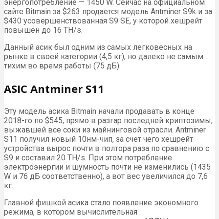
энергопотребление — 1450 W. Сейчас на официальном
сайте Bitmain за $263 продается модель Antminer S9k и за
$430 усовершенствованная S9 SE, у которой хешрейт
повышен до 16 TH/s.
Данный асик был одним из самых легковесных на
рынке в своей категории (4,5 кг), но далеко не самым
тихим во время работы (75 дБ).
ASIC Antminer S11
Эту модель асика Bitmain начали продавать в конце
2018-го по $545, прямо в разгар последней криптозимы,
выжавшей все соки из майнинговой отрасли. Antminer
S11 получил новый 10нм-чип, за счет чего хешрейт
устройства вырос почти в полтора раза по сравнению с
S9 и составил 20 TH/s. При этом потребление
электроэнергии и шумность почти не изменились (1435
W и 76 дБ соответственно), а вот вес увеличился до 7,6
кг.
Главной фишкой асика стало появление экономного
режима, в котором вычислительная