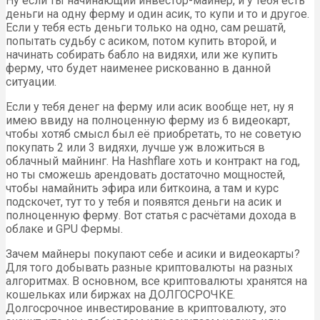
Ну если ты начинающий инвестор-майнер, и у тебя есть
деньги на одну ферму и один асик, то купи и то и другое.
Если у тебя есть деньги только на одно, сам решатй,
попытать судьбу с асиком, потом купить второй, и
начинать собирать бабло на видяхи, или же купить
ферму, что будет наименее рискованно в данной
ситуации.
Если у тебя денег на ферму или асик вообще нет, ну я
имею ввиду на полноценную ферму из 6 видеокарт,
чтобы хотяб смысл был её приобретать, то не советую
покупать 2 или 3 видяхи, лучше уж вложиться в
облачный майнинг. На Hashflare хоть и контракт на год,
но ты сможешь арендовать достаточно мощностей,
чтобы намайнить эфира или биткоина, а там и курс
подскочет, тут то у тебя и появятся деньги на асик и
полноценную ферму. Вот статья с расчётами дохода в
облаке и GPU Фермы.
Зачем майнеры покупают себе и асики и видеокарты?
Для того добывать разные криптовалюты на разных
алгоритмах. В основном, все криптовалюты хранятся на
кошельках или биржах на ДОЛГОСРОЧКЕ.
Долгосрочное инвестирование в криптовалюту, это