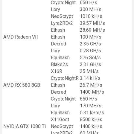
CryptoNight
650 H/s
Lbry
300 MH/s
NeoScrypt
1010 kH/s
Lyra2REv2
39.57 MH/s
Ethash
28.69 MH/s
AMD Radeon VII
Ethash
100 MH/s
Decred
2.35 GH/s
Lbry
0.28 GH/s
Equihash
576 Sol/s
Blake2s
2.31 GH/s
X16R
25 MH/s
CryptoNightR
3.14 kH/s
AMD RX 580 8GB
Ethash
26.7 MH/s
Decred
1400 MH/s
CryptoNight
650 H/s
Lbry
170 MH/s
Equihash
0.31 kSol/s
X11Gost
8500 kH/s
NVIDIA GTX 1080 Ti
NeoScrypt
1400 kH/s
Lyra2REv2
60 MH/s