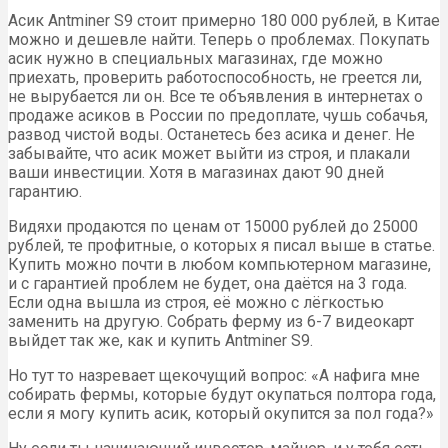
Асик Antminer S9 стоит примерно 180 000 рублей, в Китае
можно и дешевле найти. Теперь о проблемах. Покупать
асик нужно в специальных магазинах, где можно
приехать, проверить работоспособность, не греется ли,
не вырубается ли он. Все те объявления в интернетах о
продаже асиков в России по предоплате, чушь собачья,
развод чистой воды. Останетесь без асика и денег. Не
забывайте, что асик может выйти из строя, и плакали
ваши инвестиции. Хотя в магазинах дают 90 дней
гарантию.
Видяхи продаются по ценам от 15000 рублей до 25000
рублей, те профитные, о которых я писал выше в статье.
Купить можно почти в любом компьютерном магазине,
и с гарантией проблем не будет, она даётся на 3 года.
Если одна вышла из строя, её можно с лёгкостью
заменить на другую. Собрать ферму из 6-7 видеокарт
выйдет так же, как и купить Antminer S9.
Но тут то назревает щекочущий вопрос: «А нафига мне
собирать фермы, которые будут окупаться полтора года,
если я могу купить асик, который окупится за пол года?»