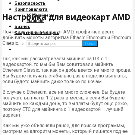
Безопасность
Криптовалюта
Настройка для видеокарт AMD
ASIC майнеры
Майнинг
Бизнес
Почти для всех видеокарт AMD, профитнее всего
Квартирный вопрос
добывать монеты алгоритма Ethash: Ethereum и Ethereum
Classic.
Поиск
Так, как мы рассматриваем майнинг на ПК с 1
видеокартой, то мы бы Вам советовали майнить
Ethereum Classic, так как он добывается не много проще.
Вы будете получать стабильно раз в неделю выплаты,
если будете майнить даже только по ночам.
В случае с Ethereum, все не много сложнее, Вы будете
получать выплаты 1-2 раза в месяц, а если Вы будете
майнить не каждый день, то выплаты будут еще реже,
поэтому ETC для майнинга с 1 видеокартой – лучший
вариант.
Как мы уже объясняли ранее, для поиска программы,
смотрим на алгоритм монеты, который пишется под ее