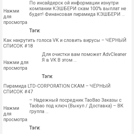
По инсайдерск ой информации изнутри
компании КЭШБЕРИ скам 100% выплат не
Нажми
будет! Финансовая пирамида КЭШБЕРИ …
для
просмотра
Тэги:
Как накрутить голоса VK и словить вирусы – ЧЁРНЫЙ
СПИСОК #18
Для очистки вам поможет AdvCleaner
Я в VK В этом …
Нажми для
просмотра
Тэги:
Пирамида LTD-CORPORATION СКАМ – ЧЁРНЫЙ
СПИСОК #47
– Надежный посредник TaoBao Заказы с
Taobao под ключ (Выкуп / Доставка) – ВК
Нажми
группа …
для
просмотра
Тэги: