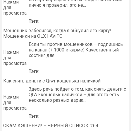
Нажми
лично я проверил, это не…
для
просмотра
Тэги:
Мошенник взбесился, когда я обнулил его карту!
Мошенники на OLX | AVITO
Если ты против мошенников – подпишись
на канал (+ 1000 к карме):Качественн ый
Нажми
хостинг для…
для
просмотра
Тэги:
Как снять деньги с Qiwi-кошелька наличкой
Здесь речь пойдет о том, как снять деньги с
QIWI-кошельк наличкой – для этого есть
Нажми
несколько разных вариа…
для
просмотра
Тэги:
СКАМ КЭШБЕРИ! – ЧЁРНЫЙ СПИСОК #64