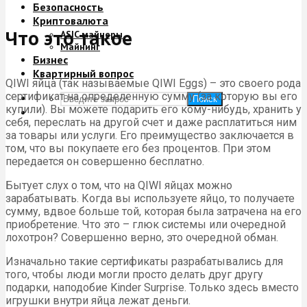
Безопасность
Криптовалюта
Что это такое
ASIC майнеры
Майнинг
Бизнес
Квартирный вопрос
QIWI яйца (так называемые QIWI Eggs) – это своего рода
сертификат на определенную сумму (за которую вы его
Поиск
купили). Вы можете подарить его кому-нибудь, хранить у
себя, переслать на другой счет и даже расплатиться ним
за товары или услуги. Его преимущество заключается в
том, что вы покупаете его без процентов. При этом
передается он совершенно бесплатно.
Бытует слух о том, что на QIWI яйцах можно
зарабатывать. Когда вы используете яйцо, то получаете
сумму, вдвое больше той, которая была затрачена на его
приобретение. Что это – глюк системы или очередной
лохотрон? Совершенно верно, это очередной обман.
Изначально такие сертификаты разрабатывались для
того, чтобы люди могли просто делать друг другу
подарки, наподобие Kinder Surprise. Только здесь вместо
игрушки внутри яйца лежат деньги.