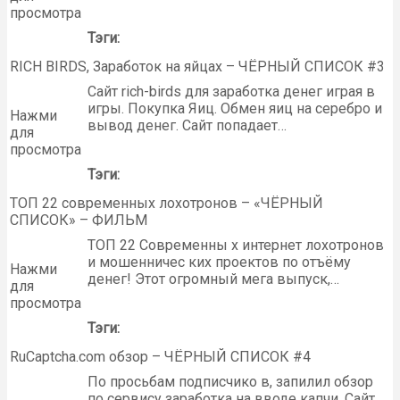
просмотра
Тэги:
RICH BIRDS, Заработок на яйцах – ЧЁРНЫЙ СПИСОК #3
Сайт rich-birds для заработка денег играя в
игры. Покупка Яиц. Обмен яиц на серебро и
Нажми
вывод денег. Сайт попадает…
для
просмотра
Тэги:
ТОП 22 современных лохотронов – «ЧЁРНЫЙ
СПИСОК» – ФИЛЬМ
ТОП 22 Современны х интернет лохотронов
и мошенничес ких проектов по отъёму
Нажми
денег! Этот огромный мега выпуск,…
для
просмотра
Тэги:
RuCaptcha.com обзор – ЧЁРНЫЙ СПИСОК #4
По просьбам подписчико в, запилил обзор
по сервису заработка на вводе капчи. Сайт