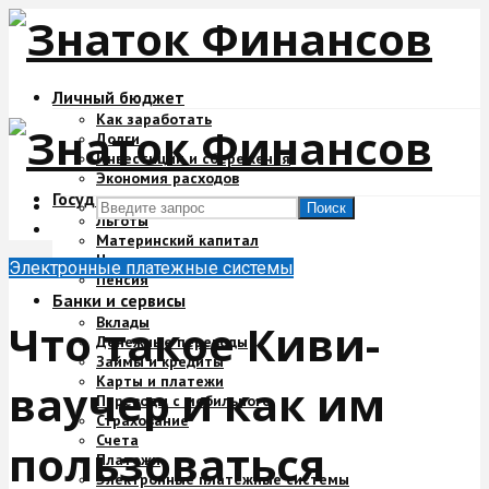
Личный бюджет
Как заработать
Долги
Инвестиции и сбережения
Экономия расходов
Государство и деньги
Поиск
Льготы
Материнский капитал
Налоги
Электронные платежные системы
Пенсия
Банки и сервисы
Вклады
Что такое Киви-
Денежные переводы
Займы и кредиты
Карты и платежи
ваучер и как им
Переводы с мобильного
Страхование
Счета
пользоваться
Платежи
Электронные платежные системы