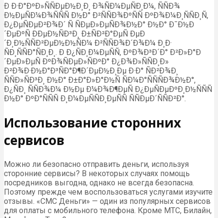
Ð Ð·Ð°ÐºÐ»ÑÑÐµÐ½Ð¸Ð¸ Ð¾ÑÐ¼ÐµÑÐ¸Ð¼, ÑÑÐ¾
Ð½ÐµÑÐ¼Ð¾ÑÑÑ Ð½Ð° Ð²ÑÑÐ¾ÐºÑÑ ÐºÐ¾Ð¼Ð¸ÑÑÐ¸Ñ,
Ð¿ÐµÑÐµÐ²Ð¾Ð´ Ñ ÑÐµÐ»ÐµÑÐ¾Ð½Ð° Ð½Ð° Ð¯Ð½Ð
´ÐµÐºÑ ÐÐµÐ½ÑÐ³Ð¸ Ð±ÑÐ²Ð°ÐµÑ ÐµÐ
´Ð¸Ð½ÑÑÐ²ÐµÐ½Ð½ÑÐ¼ Ð²ÑÑÐ¾Ð´Ð¾Ð¼ Ð¸Ð·
ÑÐ¸ÑÑÐ°ÑÐ¸Ð¸. Ð Ð¿ÑÐ¸Ð¼ÐµÑÑ, ÐºÐ¾Ð³Ð´Ð° Ð²Ð»Ð°Ð
´ÐµÐ»ÐµÑ ÐºÐ¾ÑÐµÐ»ÑÐºÐ° Ð¿Ð¾Ð»ÑÑÐ¸Ð»
Ð²Ð¾Ð·Ð½Ð°Ð³ÑÐ°Ð¶Ð´ÐµÐ½Ð¸Ðµ Ð·Ð° ÑÐ²Ð¾Ð¸
ÑÑÐ»ÑÐ³Ð¸ Ð½Ð° Ð±Ð°Ð»Ð°Ð½Ñ ÑÐ¼Ð°ÑÑÑÐ¾Ð½Ð°,
Ð¿ÑÐ¸ ÑÑÐ¾Ð¼ Ð½Ðµ Ð¼Ð¾Ð¶ÐµÑ Ð¿ÐµÑÐµÐºÐ¸Ð½ÑÑÑ
Ð½Ð° ÐºÐ°ÑÑÑ Ð¸Ð¼ÐµÑÑÐ¸ÐµÑÑ ÑÑÐµÐ´ÑÑÐ²Ð°.
Использование сторонних
сервисов
Можно ли безопасно отправить деньги, используя
сторонние сервисы? В некоторых случаях помощь
посредников выгодна, однако не всегда безопасна.
Поэтому прежде чем воспользоваться услугами изучите
отзывы. «СМС Деньги» — один из популярных сервисов
для оплаты с мобильного телефона. Кроме МТС, Билайн,