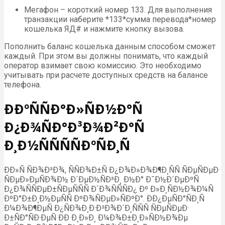
Мегафон – короткий номер 133. Для выполнения
транзакции наберите *133*сумма перевода*номер
кошелька ЯД# и нажмите кнопку вызова.
Пополнить баланс кошелька данным способом сможет
каждый. При этом вы должны понимать, что каждый
оператор взимает свою комиссию. Это необходимо
учитывать при расчете доступных средств на балансе
телефона.
ÐÐºÑÑÐ°Ð»ÑÐ½Ð°Ñ
Ð¿Ð¾ÑÐ°Ð³Ð¾Ð²Ð°Ñ
Ð¸Ð½ÑÑÑÑÐºÑÐ¸Ñ
ÐÐ»Ñ ÑÐ¾Ð³Ð¾, ÑÑÐ¾Ð±Ñ Ð¿Ð¾Ð»Ð¾Ð¶Ð¸ÑÑ ÑÐµÑÐµÐ·
ÑÐµÐ»ÐµÑÐ¾Ð½ Ð´ÐµÐ½ÑÐ³Ð¸ Ð½Ð° Ð¯Ð½Ð´ÐµÐºÑ
Ð¿Ð¾ÑÑÐµÐ±ÑÐµÑÑÑ Ð´Ð¾ÑÑÑÐ¿ Ðº Ð»Ð¸ÑÐ½Ð¾Ð¼Ñ
ÐºÐ°Ð±Ð¸Ð½ÐµÑÑ ÐºÐ¾ÑÐµÐ»ÑÐºÐ°. ÐÐ¿ÐµÑÐ°ÑÐ¸Ñ
Ð¼Ð¾Ð¶ÐµÑ Ð¿ÑÐ¾Ð¸Ð·Ð²Ð¾Ð´Ð¸ÑÑÑ ÑÐµÑÐµÐ·
Ð±ÑÐ°ÑÐ·ÐµÑ ÐÐ Ð¸Ð»Ð¸ Ð¼Ð¾Ð±Ð¸Ð»ÑÐ½Ð¾Ðµ