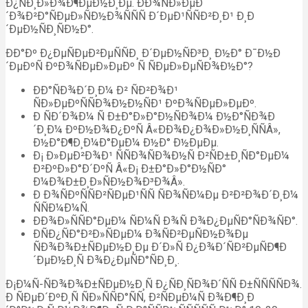
Ð¿ÑÐ¸Ð»Ð¾Ð¶ÐµÐ½Ð¸Ðµ. ÐÐ¾ÑÐ»ÐµÐ
´Ð¾Ð²Ð°ÑÐµÐ»ÑÐ½Ð¾ÑÑÑ Ð´ÐµÐ¹ÑÑÐ²Ð¸Ð¹ Ð¸Ð
´ÐµÐ½ÑÐ¸ÑÐ½Ð°.
ÐÐ°Ðº Ð¿ÐµÑÐµÐ²ÐµÑÑÐ¸ Ð´ÐµÐ½ÑÐ³Ð¸ Ð½Ð° Ð¯Ð½Ð
´ÐµÐºÑ ÐºÐ¾ÑÐµÐ»ÐµÐº Ñ ÑÐµÐ»ÐµÑÐ¾Ð½Ð°?
ÐÐ°ÑÐ¾Ð´Ð¸Ð¼ Ð² ÑÐ²Ð¾Ð¹
ÑÐ»ÐµÐºÑÑÐ¾Ð½Ð½ÑÐ¹ ÐºÐ¾ÑÐµÐ»ÐµÐº.
Ð ÑÐ´Ð¾Ð¼ Ñ Ð±Ð°Ð»Ð°Ð½ÑÐ¾Ð¼ Ð½Ð°ÑÐ¾Ð
´Ð¸Ð¼ ÐºÐ½Ð¾Ð¿ÐºÑ Â«ÐÐ¾Ð¿Ð¾Ð»Ð½Ð¸ÑÑÂ»,
Ð½Ð°Ð¶Ð¸Ð¼Ð°ÐµÐ¼ Ð½Ð° Ð½ÐµÐµ.
Ð¡ Ð»ÐµÐ²Ð¾Ð¹ ÑÑÐ¾ÑÐ¾Ð½Ñ Ð²ÑÐ±Ð¸ÑÐ°ÐµÐ¼
Ð²ÐºÐ»Ð°Ð´ÐºÑ Â«Ð¡ Ð±Ð°Ð»Ð°Ð½ÑÐ°
Ð¼Ð¾Ð±Ð¸Ð»ÑÐ½Ð¾Ð³Ð¾Â».
Ð Ð¾ÑÐºÑÑÐ²ÑÐµÐ¹ÑÑ ÑÐ¾ÑÐ¼Ðµ Ð²Ð²Ð¾Ð´Ð¸Ð¼
ÑÑÐ¼Ð¼Ñ.
ÐÐ¾Ð»ÑÑÐ°ÐµÐ¼ ÑÐ¼Ñ Ð¾Ñ Ð¾Ð¿ÐµÑÐ°ÑÐ¾ÑÐ°.
ÐÑÐ¿ÑÐ°Ð²Ð»ÑÐµÐ¼ Ð¾ÑÐ²ÐµÑÐ½Ð¾Ðµ
ÑÐ¾Ð¾Ð±ÑÐµÐ½Ð¸Ðµ Ð´Ð»Ñ Ð¿Ð¾Ð´ÑÐ²ÐµÑÐ¶Ð
´ÐµÐ½Ð¸Ñ Ð¾Ð¿ÐµÑÐ°ÑÐ¸Ð¸.
Ð¡Ð¼Ñ-ÑÐ¾Ð¾Ð±ÑÐµÐ½Ð¸Ñ Ð¿ÑÐ¸ÑÐ¾Ð´ÑÑ Ð±ÑÑÑÑÐ¾.
Ð ÑÐµÐ´ÐºÐ¸Ñ ÑÐ»ÑÑÐ°ÑÑ, Ð²ÑÐµÐ¼Ñ Ð¾Ð¶Ð¸Ð