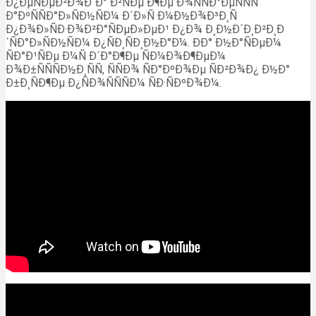
Ð¿ÐµÑÐµÐ²Ð¾Ð´Ð° Ð²ÑÐµ Ð¶Ðµ Ð¾ÑÑÐ°ÐµÑÑÑ
Ð°ÐºÑÑÐ°Ð»ÑÐ½ÑÐ¼ Ð´Ð»Ñ Ð¼Ð½Ð¾Ð³Ð¸Ñ
Ð¿Ð¾Ð»ÑÐ·Ð¾Ð²Ð°ÑÐµÐ»ÐµÐ¹ Ð¿Ð¾ Ð¸Ð½Ð´Ð¸Ð²Ð¸Ð
´ÑÐ°Ð»ÑÐ½ÑÐ¼ Ð¿ÑÐ¸ÑÐ¸Ð½Ð°Ð¼. ÐÐ° Ð½Ð°ÑÐµÐ¼
ÑÐ°Ð¹ÑÐµ Ð¼Ñ Ð´Ð°Ð¶Ðµ ÑÐ¼Ð¾Ð¶ÐµÐ¼
Ð¾Ð±ÑÑÑÐ½Ð¸ÑÑ, ÑÑÐ¾ ÑÐ°ÐºÐ¾Ðµ ÑÐ²Ð¾Ð¿ Ð½Ð°
Ð±Ð¸ÑÐ¶Ðµ Ð¿ÑÐ¾ÑÑÑÐ¼ ÑÐ·ÑÐºÐ¾Ð¼.