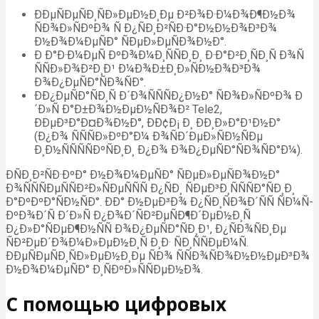
ÐÐµÑÐµÑÐ¸ÑÐ»ÐµÐ½Ð¸Ðµ Ð²Ð¾Ð·Ð¼Ð¾Ð¶Ð½Ð¾
ÑÐ¾Ð»ÑÐºÐ¾ Ñ Ð¿ÑÐ¸Ð²ÑÐ·Ð°Ð½Ð½Ð¾Ð³Ð¾
Ð½Ð¾Ð¼ÐµÑÐ° ÑÐµÐ»ÐµÑÐ¾Ð½Ð°.
Ð Ð°Ð·Ð¼ÐµÑ ÐºÐ¾Ð¼Ð¸ÑÑÐ¸Ð¸ Ð·Ð°Ð²Ð¸ÑÐ¸Ñ Ð¾Ñ
ÑÑÐ»Ð¾Ð²Ð¸Ð¹ Ð¼Ð¾Ð±Ð¸Ð»ÑÐ½Ð¾Ð³Ð¾
Ð¾Ð¿ÐµÑÐ°ÑÐ¾ÑÐ°.
ÐÐ¿ÐµÑÐ°ÑÐ¸Ñ Ð´Ð¾ÑÑÑÐ¿Ð½Ð° ÑÐ¾Ð»ÑÐºÐ¾ Ð
´Ð»Ñ Ð°Ð±Ð¾Ð½ÐµÐ½ÑÐ¾Ð² Tele2,
ÐÐµÐ³Ð°Ð¤Ð¾Ð½Ð°, ÐÐ¢Ð¡ Ð¸ ÐÐ¸Ð»Ð°Ð¹Ð½Ð°
(Ð¿Ð¾ ÑÑÑÐ»ÐºÐ°Ð¼ Ð¾ÑÐ´ÐµÐ»ÑÐ½ÑÐµ
Ð¸Ð½ÑÑÑÑÐºÑÐ¸Ð¸ Ð¿Ð¾ Ð¾Ð¿ÐµÑÐ°ÑÐ¾ÑÐ°Ð¼).
ÐÑÐ¸Ð²ÑÐ·ÐºÐ° Ð½Ð¾Ð¼ÐµÑÐ° ÑÐµÐ»ÐµÑÐ¾Ð½Ð°
Ð¾ÑÑÑÐµÑÑÐ²Ð»ÑÐµÑÑÑ Ð¿ÑÐ¸ ÑÐµÐ³Ð¸ÑÑÑÐ°ÑÐ¸Ð¸
Ð°ÐºÐºÐ°ÑÐ½ÑÐ°. ÐÐ° Ð½ÐµÐ³Ð¾ Ð¿ÑÐ¸ÑÐ¾Ð´ÑÑ ÑÐ¼Ñ-
ÐºÐ¾Ð´Ñ Ð´Ð»Ñ Ð¿Ð¾Ð´ÑÐ²ÐµÑÐ¶Ð´ÐµÐ½Ð¸Ñ
Ð¿Ð»Ð°ÑÐµÐ¶Ð½ÑÑ Ð¾Ð¿ÐµÑÐ°ÑÐ¸Ð¹, Ð¿ÑÐ¾ÑÐ¸Ðµ
ÑÐ²ÐµÐ´Ð¾Ð¼Ð»ÐµÐ½Ð¸Ñ Ð¸Ð· ÑÐ¸ÑÑÐµÐ¼Ñ.
ÐÐµÑÐµÑÐ¸ÑÐ»ÐµÐ½Ð¸Ðµ ÑÐ¾ ÑÑÐ¾ÑÐ¾Ð½Ð½ÐµÐ³Ð¾
Ð½Ð¾Ð¼ÐµÑÐ° Ð¸ÑÐºÐ»ÑÑÐµÐ½Ð¾.
С помощью цифровых