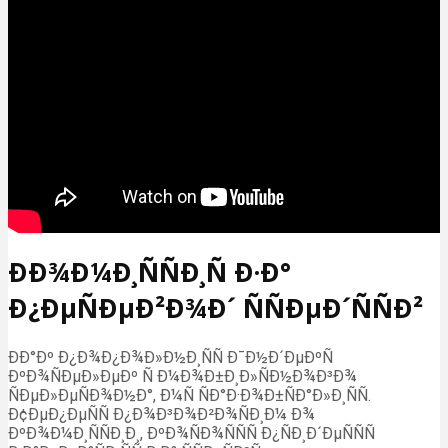
ÐÐ¾Ð¼Ð¸ÑÑÐ¸Ñ Ð·Ð°
Ð¿ÐµÑÐµÐ²Ð¾Ð´ ÑÑÐµÐ´ÑÑÐ²
ÐÐ°Ðº Ð¿Ð¾Ð¿Ð¾Ð»Ð½Ð¸ÑÑ Ð¯Ð½Ð´ÐµÐºÑ
ÐºÐ¾ÑÐµÐ»ÐµÐº Ñ Ð¼Ð¾Ð±Ð¸Ð»ÑÐ½Ð¾Ð³Ð¾
ÑÐµÐ»ÐµÑÐ¾Ð½Ð°, Ð¼Ñ ÑÐ°Ð·Ð¾Ð±ÑÐ°Ð»Ð¸ÑÑ.
Ð¢ÐµÐ¿ÐµÑÑ Ð¿Ð¾Ð³Ð¾Ð²Ð¾ÑÐ¸Ð¼ Ð¾
ÐºÐ¾Ð¼Ð¸ÑÑÐ¸Ð¸, ÐºÐ¾ÑÐ¾ÑÑÑ Ð¿ÑÐ¸Ð´ÐµÑÑÑ