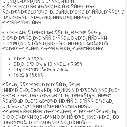
Ð·Ð°Ð¿Ð»Ð°ÑÐ¸ÑÑ Ð·Ð° ÑÑÐ»ÑÐ³Ñ.
Ð¡ÑÐ°Ð²Ð½Ð¸ÑÐµÐ»ÑÐ½Ð¾ Ñ Ð´ÑÑÐ³Ð¸Ð¼Ð¸
ÑÐ¿Ð¾ÑÐ¾Ð±Ð°Ð¼Ð¸ Ð¿ÐµÑÐµÐ²Ð¾Ð´Ð° ÑÑÐµÐ´ÑÑÐ², Ð
´Ð°Ð½Ð½ÑÐ¹ ÑÐ²Ð»ÑÐµÑÑÑ Ð²ÐµÑÑÐ¼Ð°
Ð·Ð°ÑÑÐ°ÑÐ½ÑÐ¼.
Ð Ð°Ð·Ð¼ÐµÑ ÐºÐ¾Ð¼Ð¸ÑÑÐ¸Ð¸, ÐºÐ°Ðº ÑÐ¶Ðµ
Ð³Ð¾Ð²Ð¾ÑÐ¸Ð»Ð¾ÑÑ Ð²ÑÑÐµ, Ð½Ð°Ð¿ÑÑÐ¼ÑÑ
Ð·Ð°Ð²Ð¸ÑÐ¸Ñ Ð¾Ñ Ð¸ÑÐ¿Ð¾Ð»ÑÐ·ÑÐµÐ¼Ð¾Ð³Ð¾
Ð¼Ð¾Ð±Ð¸Ð»ÑÐ½Ð¾Ð³Ð¾ Ð¾Ð¿ÐµÑÐ°ÑÐ¾ÑÐ°:
ÐÐ¢Ð¡ â 10,3%.
ÐÐ¸Ð»Ð°Ð¹Ð½ â 10 ÑÑÐ±. + 7,95%.
ÐÐµÐ³Ð°Ð¤Ð¾Ð½ â 7,86%.
Tele2 â 15,86%.
ÐÑÐ»Ð¸ ÑÑÐ°Ð²Ð½Ð¸Ð²Ð°ÑÑ Ð¿ÑÐµÐ
´ÑÑÐ°Ð²Ð»ÐµÐ½Ð½ÑÐµ ÑÐ¸ÑÑÑ Ñ ÐºÐ¾Ð¼Ð¸ÑÑÐ¸ÐµÐ¹
Ð·Ð° Ð¿Ð¾Ð¿Ð¾Ð»Ð½ÐµÐ½Ð¸Ðµ ÐºÐ¾ÑÐµÐ»ÑÐºÐ°
ÑÐµÑÐµÐ· Ð±Ð°Ð½ÐºÐ¾Ð²ÑÐºÑÑ ÐºÐ°ÑÑÑ, Ð¾Ð½Ð¸
Ð¿Ð¾ÐºÐ°Ð¶ÑÑÑÑ Ð¾Ð³ÑÐ¾Ð¼Ð½ÑÐ¼Ð¸.
ÐÐµÐºÐ¾ÑÐ¾ÑÑÐµ Ð±Ð°Ð½ÐºÐ¸ Ð¸ Ð²Ð¾Ð²ÑÐµ Ð½Ðµ
Ð²Ð·Ð¸Ð¼Ð°ÑÑ Ð¿Ð»Ð°ÑÑ Ð·Ð° ÑÐ²Ð¾Ð¸ ÑÑÐ»ÑÐ³Ð¸. ÐÐ
´Ð½Ð°ÐºÐ¾, Ð´Ð°Ð½Ð½ÑÐ¹ ÑÐ¿Ð¾ÑÐ¾Ð±