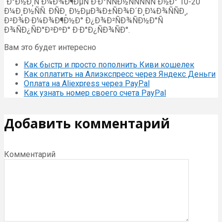
´Ð°Ð½Ð¸Ñ Ð¼Ð¾Ð¶ÐµÑ Ð·Ð°ÑÑÐ½ÑÑÑÑÑ Ð½Ð° 10-20
Ð¼Ð¸Ð½ÑÑ. ÐÑÐ¸ Ð½ÐµÐ¾Ð±ÑÐ¾Ð´Ð¸Ð¼Ð¾ÑÑÐ¸,
Ð²Ð¾Ð·Ð¼Ð¾Ð¶Ð½Ð° Ð¿Ð¾Ð²ÑÐ¾ÑÐ½Ð°Ñ
Ð¾ÑÐ¿ÑÐ°Ð²ÐºÐ° Ð·Ð°Ð¿ÑÐ¾ÑÐ°.
Вам это будет интересно
Как быстр и просто пополнить Киви кошелек
Как оплатить на Алиэкспресс через Яндекс Деньги
Оплата на Aliexpress через PayPal
Как узнать номер своего счета PayPal
Добавить комментарий
Комментарий