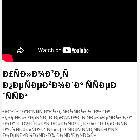
Ð£ÑÐ»Ð¾Ð²Ð¸Ñ
Ð¿ÐµÑÐµÐ²Ð¾Ð´Ð° ÑÑÐµÐ
´ÑÑÐ²
ÐÐ°Ð´Ð°Ð²Ð°ÑÑÑ Ð²Ð¾Ð¿ÑÐ¾ÑÐ¾Ð¼, ÐºÐ°Ðº
Ð¿ÐµÑÐµÐ²ÐµÑÑÐ¸ Ð´ÐµÐ½ÑÐ³Ð¸ Ñ ÑÐµÐ»ÐµÑÐ¾Ð½Ð°
Ð½Ð° Ð¯Ð½Ð´ÐµÐºÑ ÐÐµÐ½ÑÐ³Ð¸, Ð²Ð»Ð°Ð´ÐµÐ»ÑÑÑ
ÐºÐ¾ÑÐµÐ»ÑÐºÐ° ÑÐ»ÐµÐ´ÑÐµÑ ÑÑÐ¸ÑÑÐ²Ð°ÑÑ
Ð½ÐµÑÐºÐ¾Ð»ÑÐºÐ¾ Ð½ÑÐ°Ð½ÑÐ¾Ð²: