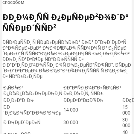
способом
ÐÐ¸Ð¼Ð¸ÑÑ Ð¿ÐµÑÐµÐ²Ð¾Ð´Ð°
ÑÑÐµÐ´ÑÑÐ²
ÐÑÐ²ÐµÑÑÐ¸ Ñ ÑÐµÐ»ÐµÑÐ¾Ð½Ð° Ð½Ð° Ð¯Ð½Ð´ÐµÐºÑ
ÐºÐ¾ÑÐµÐ»ÐµÐº Ð¼Ð¾Ð¶Ð½Ð¾ ÑÑÐ¼Ð¼Ñ Ð² Ð¿ÑÐµÐ
´ÐµÐ»Ð°Ñ ÑÑÑÐ°Ð½Ð¾Ð²Ð»ÐµÐ½Ð½ÑÑ Ð»Ð¸Ð¼Ð¸ÑÐ¾Ð².
ÐÐ½Ð¸ ÑÐ°ÐºÐ¶Ðµ ÑÐ°Ð·Ð½ÑÑÑÑ Ð²
Ð·Ð°Ð²Ð¸ÑÐ¸Ð¼Ð¾ÑÑÐ¸ Ð¾Ñ Ð¾Ð¿ÐµÑÐ°ÑÐ¾ÑÐ°. ÐÑÐµÐ
´Ð»Ð°Ð³Ð°ÐµÐ¼ Ð¾Ð·Ð½Ð°ÐºÐ¾Ð¼Ð¸ÑÑÑÑ Ñ Ð½Ð¸Ð¼Ð¸
Ð² ÑÐ°Ð±Ð»Ð¸ÑÐµ.
Ð¡ÑÐ¾Ðº
ÐÐ°ÐºÑÐ¸Ð¼Ð°Ð»ÑÐ½ÑÐ¹
Ð¿Ð¾Ð¿Ð¾Ð»Ð½ÐµÐ½Ð¸Ñ
Ð»Ð¸Ð¼Ð¸Ñ, ÑÑÐ±.
ÐÐ¸Ð»Ð°Ð¹Ð½
ÐÐµÐ³Ð°Ð¤Ð¾Ð½
ÐÐ¢Ð
ÐÐ
15
14 000
´Ð¸Ð½Ð¾ÑÐ°Ð·Ð¾Ð²Ð¾Ðµ
000
30
Ð Ð½ÐµÐ´ÐµÐ»Ñ
30 000
000
40