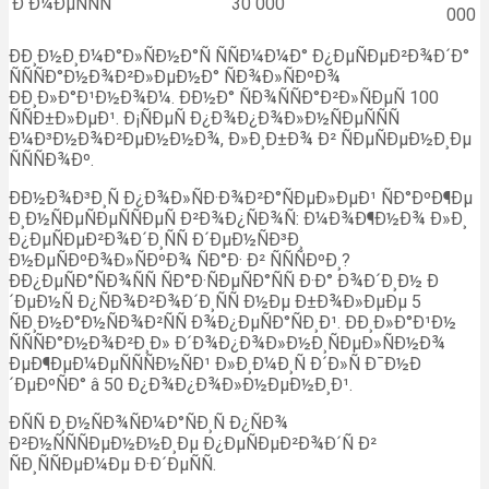
Ð Ð¼ÐµÑÑÑ
30 000
000
ÐÐ¸Ð½Ð¸Ð¼Ð°Ð»ÑÐ½Ð°Ñ ÑÑÐ¼Ð¼Ð° Ð¿ÐµÑÐµÐ²Ð¾Ð´Ð°
ÑÑÑÐ°Ð½Ð¾Ð²Ð»ÐµÐ½Ð° ÑÐ¾Ð»ÑÐºÐ¾
ÐÐ¸Ð»Ð°Ð¹Ð½Ð¾Ð¼. ÐÐ½Ð° ÑÐ¾ÑÑÐ°Ð²Ð»ÑÐµÑ 100
ÑÑÐ±Ð»ÐµÐ¹. Ð¡ÑÐµÑ Ð¿Ð¾Ð¿Ð¾Ð»Ð½ÑÐµÑÑÑ
Ð¼Ð³Ð½Ð¾Ð²ÐµÐ½Ð½Ð¾, Ð»Ð¸Ð±Ð¾ Ð² ÑÐµÑÐµÐ½Ð¸Ðµ
ÑÑÑÐ¾Ðº.
ÐÐ½Ð¾Ð³Ð¸Ñ Ð¿Ð¾Ð»ÑÐ·Ð¾Ð²Ð°ÑÐµÐ»ÐµÐ¹ ÑÐ°ÐºÐ¶Ðµ
Ð¸Ð½ÑÐµÑÐµÑÑÐµÑ Ð²Ð¾Ð¿ÑÐ¾Ñ: Ð¼Ð¾Ð¶Ð½Ð¾ Ð»Ð¸
Ð¿ÐµÑÐµÐ²Ð¾Ð´Ð¸ÑÑ Ð´ÐµÐ½ÑÐ³Ð¸
Ð½ÐµÑÐºÐ¾Ð»ÑÐºÐ¾ ÑÐ°Ð· Ð² ÑÑÑÐºÐ¸?
ÐÐ¿ÐµÑÐ°ÑÐ¾ÑÑ ÑÐ°Ð·ÑÐµÑÐ°ÑÑ Ð·Ð° Ð¾Ð´Ð¸Ð½ Ð
´ÐµÐ½Ñ Ð¿ÑÐ¾Ð²Ð¾Ð´Ð¸ÑÑ Ð½Ðµ Ð±Ð¾Ð»ÐµÐµ 5
ÑÐ¸Ð½Ð°Ð½ÑÐ¾Ð²ÑÑ Ð¾Ð¿ÐµÑÐ°ÑÐ¸Ð¹. ÐÐ¸Ð»Ð°Ð¹Ð½
ÑÑÑÐ°Ð½Ð¾Ð²Ð¸Ð» Ð´Ð¾Ð¿Ð¾Ð»Ð½Ð¸ÑÐµÐ»ÑÐ½Ð¾
ÐµÐ¶ÐµÐ¼ÐµÑÑÑÐ½ÑÐ¹ Ð»Ð¸Ð¼Ð¸Ñ Ð´Ð»Ñ Ð¯Ð½Ð
´ÐµÐºÑÐ° â 50 Ð¿Ð¾Ð¿Ð¾Ð»Ð½ÐµÐ½Ð¸Ð¹.
ÐÑÑ Ð¸Ð½ÑÐ¾ÑÐ¼Ð°ÑÐ¸Ñ Ð¿ÑÐ¾
Ð²Ð½ÑÑÑÐµÐ½Ð½Ð¸Ðµ Ð¿ÐµÑÐµÐ²Ð¾Ð´Ñ Ð²
ÑÐ¸ÑÑÐµÐ¼Ðµ Ð·Ð´ÐµÑÑ.