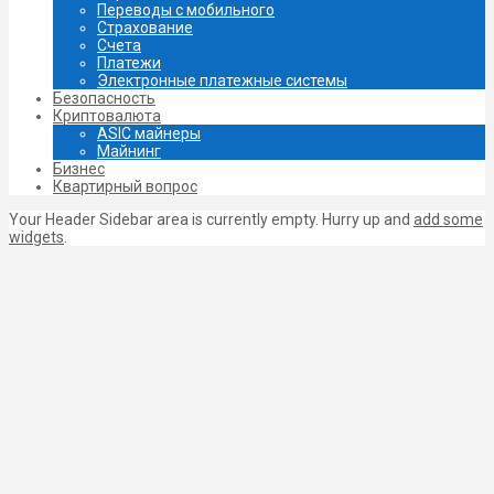
Переводы с мобильного
Страхование
Счета
Платежи
Электронные платежные системы
Безопасность
Криптовалюта
ASIC майнеры
Майнинг
Бизнес
Квартирный вопрос
Your Header Sidebar area is currently empty. Hurry up and
add some
widgets
.