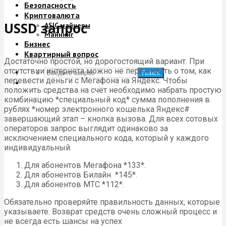
Безопасность
Криптовалюта
USSD запрос
ASIC майнеры
Майнинг
Бизнес
Квартирный вопрос
Достаточно простой, но дорогостоящий вариант. При
отсутствии интернета можно не переживать о том, как
Поиск
перевести деньги с Мегафона на Яндекс. Чтобы
положить средства на счёт необходимо набрать простую
комбинацию *специальный код* сумма пополнения в
рублях *номер электронного кошелька Яндекс#
завершающий этап – кнопка вызова. Для всех сотовых
операторов запрос выглядит одинаково за
исключением специального кода, который у каждого
индивидуальный:
Для абонентов Мегафона *133*.
Для абонентов Билайн *145*.
Для абонентов МТС *112*.
Обязательно проверяйте правильность данных, которые
указываете. Возврат средств очень сложный процесс и
не всегда есть шансы на успех