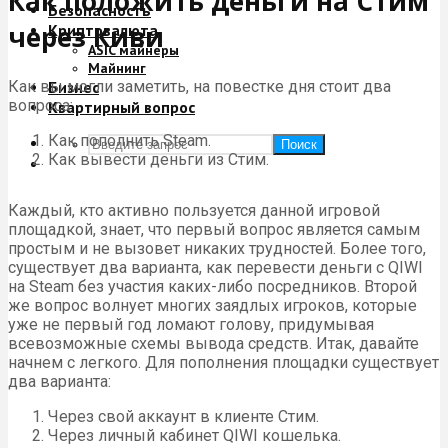
Как положить деньги на Стим
Безопасность
через Киви
Криптовалюта
ASIC майнеры
Майнинг
Как вы могли заметить, на повестке дня стоит два
Бизнес
вопроса:
Квартирный вопрос
Как пополнить Steam.
Поиск
Как вывести деньги из Стим.
Каждый, кто активно пользуется данной игровой
площадкой, знает, что первый вопрос является самым
простым и не вызовет никаких трудностей. Более того,
существует два варианта, как перевести деньги с QIWI
на Steam без участия каких-либо посредников. Второй
же вопрос волнует многих заядлых игроков, которые
уже не первый год ломают голову, придумывая
всевозможные схемы вывода средств. Итак, давайте
начнем с легкого. Для пополнения площадки существует
два варианта:
Через свой аккаунт в клиенте Стим.
Через личный кабинет QIWI кошелька.