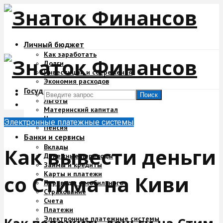
Личный бюджет
Как заработать
Долги
Инвестиции и сбережения
Экономия расходов
Государство и деньги
Поиск
Льготы
Материнский капитал
Налоги
Электронные платежные системы
Пенсия
Банки и сервисы
Вклады
Как вывести деньги
Денежные переводы
Займы и кредиты
Карты и платежи
со Стима на Киви
Переводы с мобильного
Страхование
Счета
Платежи
Электронные платежные системы