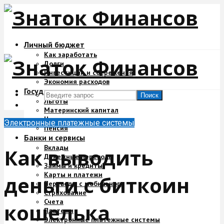
Личный бюджет
Как заработать
Долги
Инвестиции и сбережения
Экономия расходов
Государство и деньги
Поиск
Льготы
Материнский капитал
Налоги
Электронные платежные системы
Пенсия
Банки и сервисы
Вклады
Как выводить
Денежные переводы
Займы и кредиты
Карты и платежи
деньги с биткоин
Переводы с мобильного
Страхование
Счета
кошелька
Платежи
Электронные платежные системы