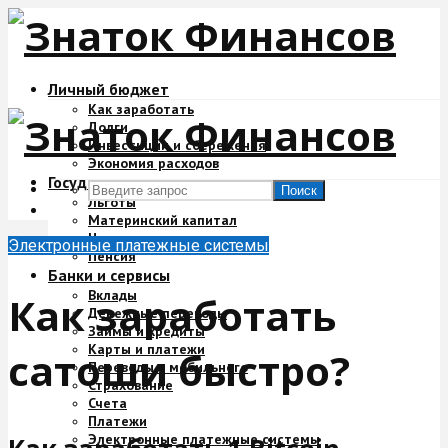
Личный бюджет
Как заработать
Долги
Инвестиции и сбережения
Экономия расходов
Государство и деньги
Поиск
Льготы
Материнский капитал
Налоги
Электронные платежные системы
Пенсия
Банки и сервисы
Вклады
Как заработать
Денежные переводы
Займы и кредиты
Карты и платежи
сатоши быстро?
Переводы с мобильного
Страхование
Счета
Платежи
Электронные платежные системы