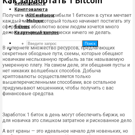
Как заработать 1 Bitcoin
Безопасность
Криптовалюта
Получать в качестве прибыли 1 биткоин в сутки мечтает
ASIC майнеры
Майнинг
каждый майнер, который только начинает постигать эту
Бизнес
сферу. Ведь абсолютно всем людям хочется много
Квартирный вопрос
денег и при этом практически ничего не делать.
Поиск
В интернете множество ресурсов, предлагающих
секретные обходные пути, схемы, которые обещают
новичкам неслыханную прибыль за так называемую
умеренную плату. На самом деле, эти обещания пусты и
нет никаких волшебных способов. Добыча
криптовалюты осуществляется только
вышеперечисленными способами, все остальное
придумывают мошенники, чтобы получить с вас
финансовые средства.
Заработок 1 биток в день могут обеспечить биржи, но
для новичка это слишком затратное и рискованное дело.
А вот краны — это идеальное начало для новеньких, но