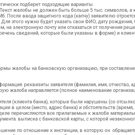
матически подберет подходящие варианты.
. Текст жалобы не должен быть больше 5 тыс. символов, а
. После ввода защитного кода (капчу) заявителю отроетс
Для этого нужно будет указать свои ФИО, дату рождения,
м, на электронную почту или отказаться от получения реше
речень сведений, которые были указаны в форме) и клиен
формы жалобы на банковскую организацию, при составлен
рмация: реквизиты заявителя (фамилия, имя, отчество, а
орую жалоба направляется (полное наименование организа
ителя (клиента банка), которые были нарушены (со отсылко
и в целом (место, адрес банка) и обстоятельств (время, д
деле перечисляются все прилагаемые к жалобе материалы
умента: выписка с банковской карты, с которой незаконног
прошение по отношение к инстанции, в которую он обращает