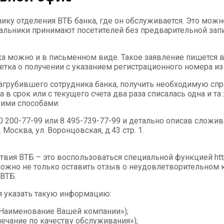
ику отделения ВТБ банка, где он обслуживается. Это можн
ачальники принимают посетителей без предварительной зап
а можно и в письменном виде. Такое заявление пишется в
етка о получении с указанием регистрационного номера из 
агрубившего сотрудника банка, получить необходимую спра
ла в срок или с текущего счета два раза списалась одна и
кими способами:
 200-77-99 или 8 495-739-77-99 и детально описав сложи
Москва, ул. Воронцовская, д.43 стр. 1.
ия ВТБ – это воспользоваться специальной функцией http:/
жно не только оставить отзыв о неудовлетворительном ка
 ВТБ.
я указать такую информацию:
«Наименование Вашей компании»);
ечание по качеству обслуживания»);