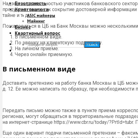
Безопасность
Надзор за деятельностью участников банковского сектор
Криптовалюта
продуктов, таких как сокрытие достоверной информации 
тайне и т. д.
ASIC майнеры
Майнинг
Пожаловаться в ЦБ на Банк Москвы можно несколькими
Бизнес
Квартирный вопрос
В письменном виде.
По звонку на клиентскую поддержку.
Поиск
На личном приеме.
Через онлайн приемную.
В письменном виде
Доставить претензию на работу банка Москвы в ЦБ можно
д. 12. Ее можно написать по образцу, при необходимост
Передать письмо можно также в пункте приема корреспон
регионах, могут обращаться в территориальные подразде
на интернет-странице https://www.cbr.ru/today/?PrtId=tu
Еще один вариант подачи письменной претензии – факсимил