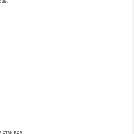
рав;
е отзывов;