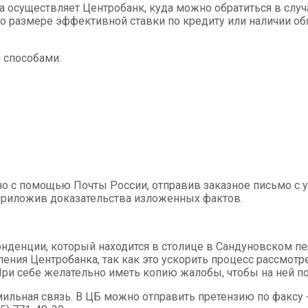
а осуществляет Центробанк, куда можно обратиться в слу
о размере эффективной ставки по кредиту или наличии об
 способами:
 с помощью Почты России, отправив заказное письмо с уве
и приложив доказательства изложенных фактов.
денции, который находится в столице в Сандуновском пере
ления Центробанка, так как это ускорить процесс рассмо
br. При себе желательно иметь копию жалобы, чтобы на ней 
ьная связь. В ЦБ можно отправить претензию по факсу +7 (