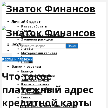
Личный бюджет
Как заработать
Долги
Инвестиции и сбережения
Экономия расходов
Государство и деньги
Поиск
Льготы
Материнский капитал
Налоги
Карты и платежи
Пенсия
Банки и сервисы
Вклады
Что такое
Денежные переводы
Займы и кредиты
Карты и платежи
платежный адрес
Переводы с мобильного
Страхование
Счета
кредитной карты
Платежи
Электронные платежные системы