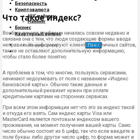
Безопасность
Криптовалюта
Что такое индекс?
ASIC майнеры
Майнинг
Бизнес
Вообще данная проблема началась совсем недавно и
Квартирный вопрос
связана она с тем, что люди создающие формы ввода
неправильно информируют клиентов различных сайтов,
Поиск
также не оставляют дополнительную информацию,
чтобы стало более понятно.
А проблема в том, что многие, пользуясь сервисами,
начинают недоумевать от поля с названием «Индекс
банковской карты». Обычно такие данные и
дополнительный реквизит нужен при оплате
кредитными картами на сторонних сервисах.
При всем этом информации нет что это за индекс такой
и откуда его взять. Сам индекс карты Visa или
MasterCard является почтовым индексом вашего
проживания, на момент получения вашей карты. Само
число обычно состоит из 6 цифр, так что если введете в
поле буквы либо другое число цифр, то форма может и