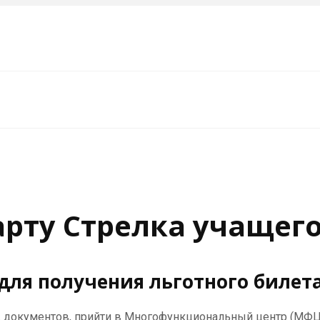
арту Стрелка учащег
ля получения льготного билет
яд документов, прийти в Многофункциональный центр (МФЦ