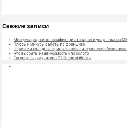
Свежие записи
Международная классификация товаров и услуг: классы М
Плюсы и минусы работы по франшизе
Горячие и холодные криптокошельки: сравнение безопасно
Что выбрать: недвижимость или золото
Тяговые аккумуляторы 24 В: как выбрать