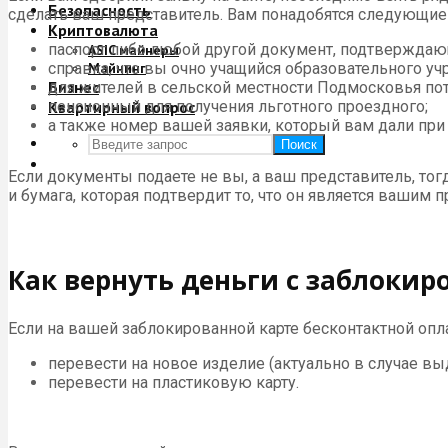
Безопасность
сделать ваш представитель. Вам понадобятся следующие
Криптовалюта
паспорт либо любой другой документ, подтверждаю
ASIC майнеры
справка, что вы очно учащийся образовательного у
Майнинг
Бизнес
для жителей в сельской местности Подмосковья пот
пенсионный для получения льготного проездного;
Квартирный вопрос
а также номер вашей заявки, который вам дали при 
Поиск
Если документы подаете не вы, а ваш представитель, т
и бумага, которая подтвердит то, что он является вашим 
Как вернуть деньги с заблоки
Если на вашей заблокированной карте бесконтактной опл
перевести на новое изделие (актуально в случае вы
перевести на пластиковую карту.