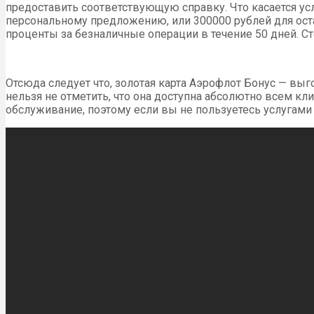
предоставить соответствующую справку. Что касается ус
персональному предложению, или 300000 рублей для оста
проценты за безналичные операции в течение 50 дней. С
Отсюда следует что, золотая карта Аэрофлот Бонус — выг
нельзя не отметить, что она доступна абсолютно всем к
обслуживание, поэтому если вы не пользуетесь услугами 