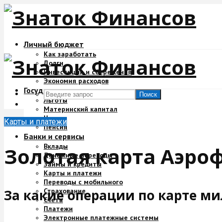
Личный бюджет
Как заработать
Долги
Инвестиции и сбережения
Экономия расходов
Государство и деньги
Поиск
Льготы
Материнский капитал
Налоги
Карты и платежи
Пенсия
Банки и сервисы
Вклады
Золотая карта Аэроф
Денежные переводы
Займы и кредиты
Карты и платежи
Переводы с мобильного
Страхование
За какие операции по карте ми
Счета
Платежи
Электронные платежные системы