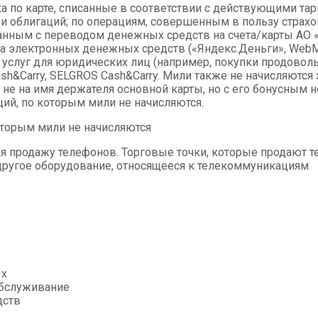
ка по карте, списанные в соответствии с действующими та
ов и облигаций; по операциям, совершенным в пользу стра
анным с переводом денежных средств на счета/карты АО «
 электронных денежных средств («Яндекс.Деньги», WebMone
услуг для юридических лиц (например, покупки продовольс
h&Carry, SELGROS Cash&Carry. Мили также не начисляются
 не на имя держателя основной карты, но с его бонусным 
ий, по которым мили не начисляются.
которым мили не начисляются
 продажу телефонов. Торговые точки, которые продают т
другое оборудование, относящееся к телекоммуникациям
ых
обслуживание
дств