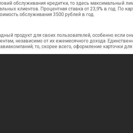
ловий обслуживания кредитки, то здесь максимальный лим
льных клиентов. Процентная ставка от 23,9% в год. По ка
тоимость обслуживания 3500 рублей в год.
одный продукт для своих пользователей, особенно если они
лиентам, независимо от их ежемесячного дохода. Единстве
авиакомпаний, то, скорее всего, оформление карточки для