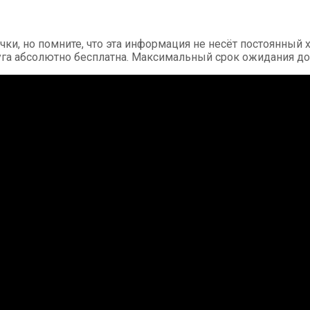
и, но помните, что эта информация не несёт постоянный х
уга абсолютно бесплатна. Максимальный срок ожидания до