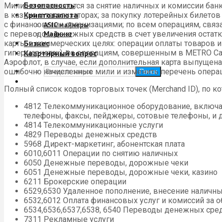
Безопасность
Мили не начисляются за снятие наличных и комиссии бан
Криптовалюта
в казино и тотализаторах; за покупку лотерейных билет
с финансовыми организациями; по всем операциям, связ
ASIC майнеры
с переводом денежных средств в счет увеличения остатка
Майнинг
Бизнес
карты в коммерческих целях: операции оплаты товаров и 
гипермаркетах), по операциям, совершенным в METRO Cas
Квартирный вопрос
Аэрофлот, в случае, если дополнительная карта выпущена
ошибочно начисленные мили и изменить перечень операц
Поиск
Полный список кодов торговых точек (Merchand ID), по 
4812 Телекоммуникационное оборудование, включая
телефоны, факсы, пейджеры, сотовые телефоны, и 
4814 Телекоммуникационные услуги
4829 Переводы денежных средств
5968 Директ-маркетинг, абонентская плата
6010,6011 Операции по снятию наличных
6050 Денежные переводы, дорожные чеки
6051 Денежные переводы, дорожные чеки, казино
6211 Брокерские операции
6529,6530 Удаленное пополнение, внесение наличн
6532,6012 Оплата финансовых услуг и комиссий за 
6534,6536,6537,6538, 6540 Переводы денежных сре
7311 Рекламные услуги