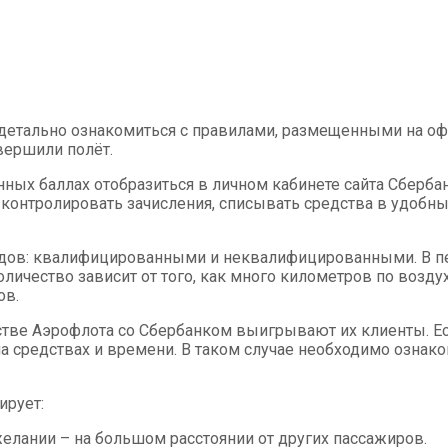
я детально ознакомиться с правилами, размещенными на о
овершили полёт.
нных баллах отобразиться в личном кабинете сайта Сберба
контролировать зачисления, списывать средства в удобны
идов: квалифицированными и неквалифицированными. В п
оличество зависит от того, как много километров по возду
ов.
естве Аэрофлота со Сбербанком выигрывают их клиенты. Е
а средствах и времени. В таком случае необходимо ознако
ирует:
елании – на большом расстоянии от других пассажиров.