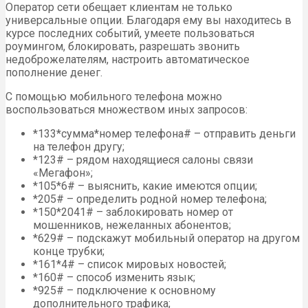
Оператор сети обещает клиентам не только
универсальные опции. Благодаря ему вы находитесь в
курсе последних событий, умеете пользоваться
роумингом, блокировать, разрешать звонить
недоброжелателям, настроить автоматическое
пополнение денег.
С помощью мобильного телефона можно
воспользоваться множеством иных запросов:
*133*сумма*номер телефона# – отправить деньги
на телефон другу;
*123# – рядом находящиеся салоны связи
«Мегафон»;
*105*6# – выяснить, какие имеются опции;
*205# – определить родной номер телефона;
*150*2041# – заблокировать номер от
мошенников, нежеланных абонентов;
*629# – подскажут мобильный оператор на другом
конце трубки;
*161*4# – список мировых новостей;
*160# – способ изменить язык;
*925# – подключение к основному
дополнительного трафика;