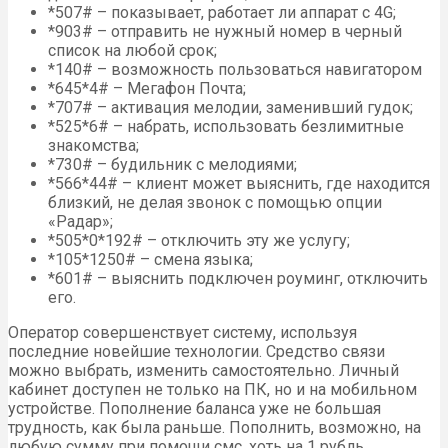
*507# – показывает, работает ли аппарат с 4G;
*903# – отправить не нужный номер в черный
список на любой срок;
*140# – возможность пользоваться навигатором
*645*4# – Мегафон Почта;
*707# – активация мелодии, заменивший гудок;
*525*6# – набрать, использовать безлимитные
знакомства;
*730# – будильник с мелодиями;
*566*44# – клиент может выяснить, где находится
близкий, не делая звонок с помощью опции
«Радар»;
*505*0*192# – отключить эту же услугу;
*105*1250# – смена языка;
*601# – выяснить подключен роуминг, отключить
его.
Оператор совершенствует систему, используя
последние новейшие технологии. Средство связи
можно выбрать, изменить самостоятельно. Личный
кабинет доступен не только на ПК, но и на мобильном
устройстве. Пополнение баланса уже не большая
трудность, как была раньше. Пополнить, возможно, на
любую сумму при помощи смс, хоть на 1 рубль.