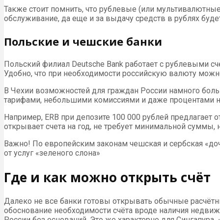
Также стоит помнить, что рублевые (или мультивалютные
обслуживание, да еще и за выдачу средств в рублях буде
Польские и чешские банки
Польский филиал Deutsche Bank работает с рублевыми счет
Удобно, что при необходимости российскую валюту можно
В Чехии возможностей для граждан России намного больш
тарифами, небольшими комиссиями и даже процентами на
Например, ERB при депозите 100 000 рублей предлагает от 
открывает счета на год, не требует минимальной суммы, н
Важно! По европейским законам чешская и сербская «доч
от услуг «зеленого слона»
Где и как можно открыть счёт
Далеко не все банки готовы открывать обычные расчётные
обоснование необходимости счёта вроде наличия недвиж
России без оснований. Это же характерно для Сингапура. 