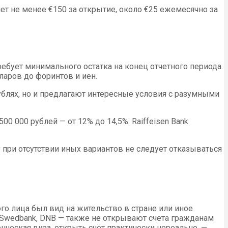
ет не менее €150 за открытие, около €25 ежемесячно за
ребует минимального остатка на конец отчетного периода.
ларов до форинтов и иен.
блях, но и предлагают интересные условия с разумными
00 000 рублей — от 12% до 14,5%. Raiffeisen Bank
 при отсутствии иных вариантов не следует отказываться
го лица был вид на жительство в стране или иное
 Swedbank, DNB — также не открывают счета гражданам
енческая виза, открыть счёт практически нереально, —