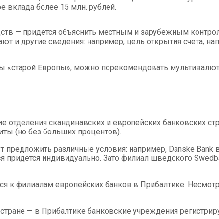
 вклада более 15 млн. рублей.
дств — придется объяснить местным и зарубежным контро
т и другие сведения: например, цель открытия счета, на
«старой Европы», можно порекомендовать мультивалютны
 отделения скандинавских и европейских банковских стру
ты (но без больших процентов).
ут предложить различные условия: например, Danske Bank 
ся придется индивидуально. Зато филиал шведского Swedba
я к филиалам европейских банков в Прибалтике. Несмотря
 стране — в Прибалтике банковские учреждения регистриру