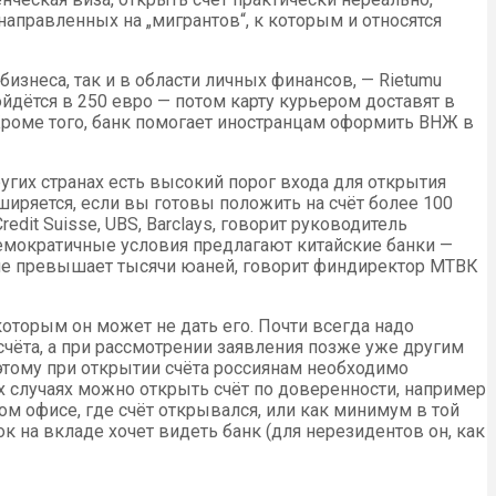
 направленных на „мигрантов“, к которым и относятся
изнеса, так и в области личных финансов, — Rietumu
йдётся в 250 евро — потом карту курьером доставят в
 Кроме того, банк помогает иностранцам оформить ВНЖ в
угих странах есть высокий порог входа для открытия
ширяется, если вы готовы положить на счёт более 100
dit Suisse, UBS, Barclays, говорит руководитель
емократичные условия предлагают китайские банки —
да не превышает тысячи юаней, говорит финдиректор МТВК
оторым он может не дать его. Почти всегда надо
счёта, а при рассмотрении заявления позже уже другим
тому при открытии счёта россиянам необходимо
рых случаях можно открыть счёт по доверенности, например
ом офисе, где счёт открывался, или как минимум в той
к на вкладе хочет видеть банк (для нерезидентов он, как