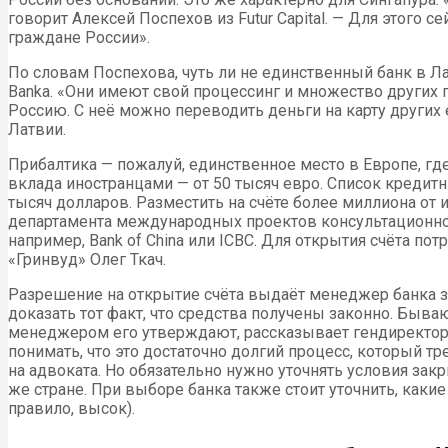
говорит Алексей Поспехов из Futur Capital. — Для этого с
граждане России».
По словам Поспехова, чуть ли не единственный банк в Лат
Banka. «Они имеют свой процессинг и множество других п
Россию. С неё можно переводить деньги на карту других
Латвии.
Прибалтика — пожалуй, единственное место в Европе, гд
вклада иностранцами — от 50 тысяч евро. Список кредитн
тысяч долларов. Разместить на счёте более миллиона от и
департамента международных проектов консультационно
например, Bank of China или ICBC. Для открытия счёта по
«Гринвуд» Олег Ткач.
Разрешение на открытие счёта выдаёт менеджер банка за
доказать тот факт, что средства получены законно. Быва
менеджером его утверждают, рассказывает гендиректор 
понимать, что это достаточно долгий процесс, который тр
на адвоката. Но обязательно нужно уточнять условия зак
же стране. При выборе банка также стоит уточнить, какие
правило, высок).