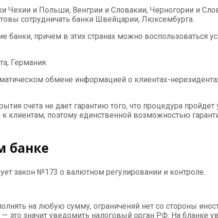
и Чехии и Польши, Венгрии и Словакии, Черногории и Слове
готовы сотрудничать банки Швейцарии, Люксембурга.
ие банки, причем в этих странах можно воспользоваться 
а, Германия.
матическом обмене информацией о клиентах-нерезидентах, 
ытия счета не дает гарантию того, что процедура пройдет
 к клиентам, поэтому единственной возможностью гаранти
м банке
ет закон №173 о валютном регулировании и контроле.
лнять на любую сумму, ограничений нет со стороны иностр
 — это значит уведомить налоговый орган РФ. На бланке у