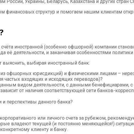
России, Украины, Беларусь, Казахстана и других стран С
ом финансовых структур и помогаем нашим клиентам откр
?
 счёта иностранной (особенно офшорной) компании станови
да её деятельности, и заканчивая особенностями политики
т выяснить, выбирая иностранный банк:
ле из офшорных юрисдикций) и физическими лицами – нер
для частых входящих и исходящих переводов)?
 данным видом деятельности, с данными бенефициарами, 
о зависит от наличия соответствующей сети банков-корре
и и перспективы данного банка?
корпоративного или личного счета за рубежом, рекоменду
рые владеют текущей (и постоянно меняющейся!) ситуацие
конкретному клиенту и банку.