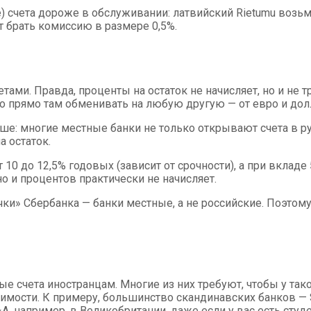
) счета дороже в обслуживании: латвийский Rietumu возьм
т брать комиссию в размере 0,5%.
ами. Правда, проценты на остаток не начисляет, но и не т
 прямо там обменивать на любую другую — от евро и дол
е: многие местные банки не только открывают счета в ру
 остаток.
10 до 12,5% годовых (зависит от срочности), а при вкладе 5
о и процентов практически не начисляет.
ки» Сбербанка — банки местные, а не российские. Поэтому
 счета иностранцам. Многие из них требуют, чтобы у тако
имости. К примеру, большинство скандинавских банков —
«А, например, в Великобритании, даже если у вас есть студ