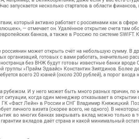
ейчас запускается несколько стартапов в области финансов,
вии, который активно работает с россиянами как в сфере б
люшек», — отмечает он. Удалённое открытие счета там обо
 европейских банков, а также в Россию по системе SWIFT.
е россиянин может открыть счёт на небольшую сумму. В др
ых организаций, готовых с вами работать, значительно рас
ностранца без ВНЖ будут готовы известные банки вроде Cre
й группы «Прайм Эдвайс» Константин Зиятдинов. Более д
требуется всего 20 юаней (около 200 рублей), а порог вхо
 рубежом. И у него может быть много разных причин, по к
ют ситуации, когда один менеджер отказывает в открытии 
ГК «Фаст Лейн» в России и СНГ Владимир Княжицкий. Поэ
ебует личного визита (скорее всего, не одного). В некото
рытия: во многих банках закрывать вклад можно только в т
 гарантии вкладов даёт страна и какой минимальный остато