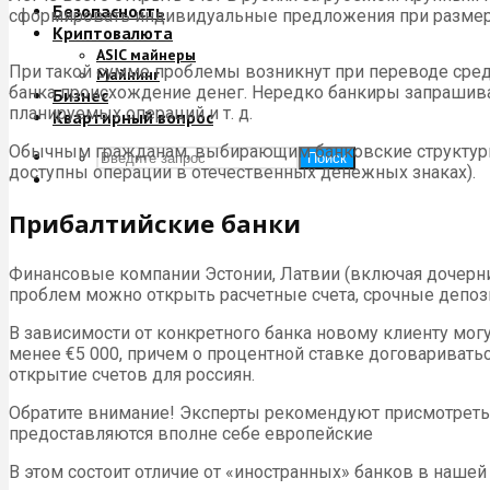
Безопасность
сформировать индивидуальные предложения при размере
Криптовалюта
ASIC майнеры
При такой сумме проблемы возникнут при переводе сре
Майнинг
банка происхождение денег. Нередко банкиры запрашиваю
Бизнес
планируемых операций и т. д.
Квартирный вопрос
Обычным гражданам, выбирающим банковские структуры 
Поиск
доступны операции в отечественных денежных знаках).
Прибалтийские банки
Финансовые компании Эстонии, Латвии (включая дочерние
проблем можно открыть расчетные счета, срочные депози
В зависимости от конкретного банка новому клиенту мог
менее €5 000, причем о процентной ставке договаривать
открытие счетов для россиян.
Обратите внимание! Эксперты рекомендуют присмотретьс
предоставляются вполне себе европейские
В этом состоит отличие от «иностранных» банков в нашей