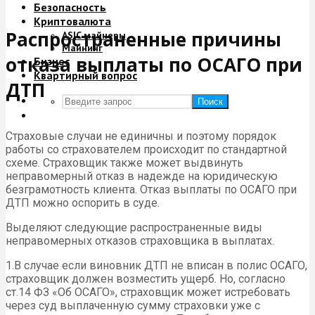
Безопасность
Криптовалюта
Распространенные причины
ASIC майнеры
Майнинг
отказа выплаты по ОСАГО при
Бизнес
Квартирный вопрос
ДТП
Поиск
Страховые случаи не единичны и поэтому порядок
работы со страхователем происходит по стандартной
схеме. Страховщик также может выдвинуть
неправомерный отказ в надежде на юридическую
безграмотность клиента. Отказ выплаты по ОСАГО при
ДТП можно оспорить в суде.
Выделяют следующие распространенные виды
неправомерных отказов страховщика в выплатах.
1.В случае если виновник ДТП не вписан в полис ОСАГО,
страховщик должен возместить ущерб. Но, согласно
ст.14 ФЗ «Об ОСАГО», страховщик может истребовать
через суд выплаченную сумму страховки уже с