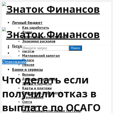
Личный бюджет
Как заработать
Долги
Инвестиции и сбережения
Экономия расходов
Государство и деньги
Поиск
Льготы
Материнский капитал
Налоги
Страхование
Пенсия
Банки и сервисы
Вклады
Что делать если
Денежные переводы
Займы и кредиты
Карты и платежи
получили отказ в
Переводы с мобильного
Страхование
Счета
выплате по ОСАГО
Платежи
Электронные платежные системы