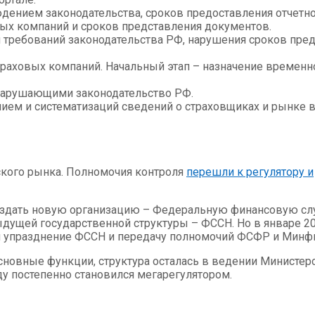
дением законодательства, сроков предоставления отчетно
вых компаний и сроков представления документов.
требований законодательства РФ, нарушения сроков пред
раховых компаний. Начальный этап – назначение временно
нарушающими законодательство РФ.
ием и систематизаций сведений о страховщиках и рынке в
ского рынка. Полномочия контроля
перешли к регулятору и
здать новую организацию – Федеральную финансовую слу
дущей государственной структуры – ФССН. Но в январе 20
упразднение ФССН и передачу полномочий ФСФР и Минфи
основные функции, структура осталась в ведении Министе
ду постепенно становился мегарегулятором.