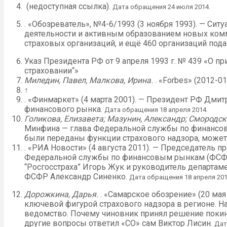
(недоступная ссылка).
Дата обращения 24 июля 2014.
. «Обозреватель», №4-6/1993 (3 ноября 1993). — Си
деятельности и активным образованием новых комме
страховых организаций, и ещё 460 организаций под
Указ Президента РФ от 9 апреля 1993 г. № 439 «О 
страховании“»
Миледин, Павел, Малкова, Ирина.
. «Forbes» (2012-01
↑
. «Финмаркет» (4 марта 2001). — Президент РФ Дми
финансового рынка.
Дата обращения 18 апреля 2014.
Голикова, Елизавета; Мазунин, Александр; Смородск
Минфина — глава Федеральной службы по финансов
были переданы функции страхового надзора, может
. «РИА Новости» (4 августа 2011). — Председатель
Федеральной службы по финансовым рынкам (ФСФР)
“Росгосстраха” Игорь Жук и руководитель департа
ФСФР Александр Синенко.
Дата обращения 18 апреля 201
Дорожкина, Дарья.
. «Самарское обозрение» (20 мая
ключевой фигурой страхового надзора в регионе. Н
ведомство. Почему чиновник принял решение покин
другие вопросы ответил «СО» сам Виктор Лисин.
Дат