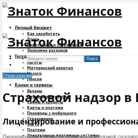
Личный бюджет
Как заработать
Долги
Инвестиции и сбережения
Экономия расходов
Государство и деньги
Поиск
Льготы
Материнский капитал
Налоги
Страхование
Пенсия
Банки и сервисы
Вклады
Страховой надзор в
Денежные переводы
Займы и кредиты
Карты и платежи
Переводы с мобильного
Страхование
Лицензирование и профессион
Счета
Платежи
Электронные платежные системы
Лицензирование является обязательной формой государст