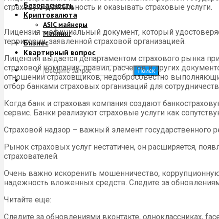
Безопасность
страховую деятельность и оказывать страховые услуги.
Криптовалюта
ASIC майнеры
Лицензия – официальный документ, который удостоверяе
Майнинг
территории, заявленной страховой организацией.
Бизнес
Квартирный вопрос
Лицензия выдается департаментом страхового рынка при
страховой компании, правил, расчетов и других докумен
Поиск
отношении страховщиков, недобросовестно выполняющи
отбор банками страховых организаций для сотрудничеств
Когда банк и страховая компания создают банкострахову
сервис. Банки реализуют страховые услуги как сопутств
Страховой надзор – важный элемент государственного р
Рынок страховых услуг нестатичен, он расширяется, по
страхователей.
Очень важно искоренить мошенничество, коррупционную 
надежность вложенных средств. Следите за обновлениями в
Читайте еще:
Следите за обновлениями вконтакте, одноклассниках, facebo