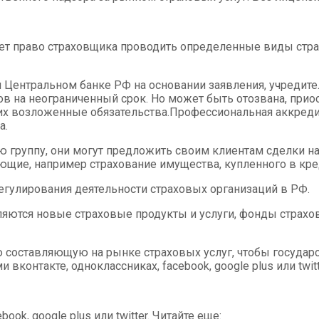
т право страховщика проводить определенные виды страхо
 Центральном банке РФ на основании заявления, учредит
тов на неограниченный срок. Но может быть отозвана, при
х возложенные обязательства.
Профессиональная аккредит
а.
ю группу, они могут предложить своим клиентам сделки н
ующие, например страхование имущества, купленного в кре
егулирования деятельности страховых организаций в РФ.
являются новые страховые продукты и услуги, фонды стра
составляющую на рынке страховых услуг, чтобы государс
контакте, одноклассниках, facebook, google plus или twit
ok, google plus или twitter. Читайте еще: