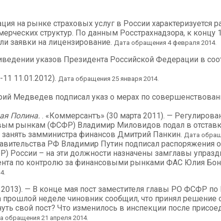
туация на рынке страховых услуг в России характеризуется
рческих структур. По данным Росстрахнадзора, к концу 
али заявки на лицензирование.
Дата обращения 4 февраля 2014.
приведении указов Президента Российской Федерации в со
-11 11.01.2012).
Дата обращения 25 января 2014.
трий Медведев подписал указ о мерах по совершенствова
ая Полина.
. «Коммерсантъ» (30 марта 2011). — Регулиров
ым рынкам (ФСФР) Владимир Миловидов подал в отставку,
 занять замминистра финансов Дмитрий Панкин.
Дата обраще
 правительства РФ Владимир Путин подписал распоряжения 
 России – на эти должности назначены замглавы упраздн
мента по контролю за финансовыми рынками ФАС Юлия Бон
4.
 2013). — В конце мая пост заместителя главы РО ФСФР по
а прошлой неделе чиновник сообщил, что принял решение 
уть свой пост? Что изменилось в инспекции после присое
а обращения 21 апреля 2014.