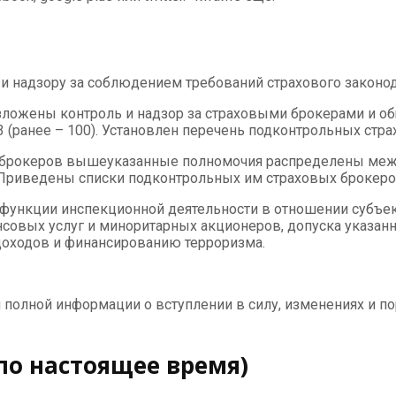
и надзору за соблюдением требований страхового законод
озложены контроль и надзор за страховыми брокерами и о
3 (ранее – 100). Установлен перечень подконтрольных стр
х брокеров вышеуказанные полномочия распределены межд
Приведены списки подконтрольных им страховых брокеро
 функции инспекционной деятельности в отношении субъек
совых услуг и миноритарных акционеров, допуска указанн
доходов и финансированию терроризма.
я полной информации о вступлении в силу, изменениях и п
 по настоящее время)