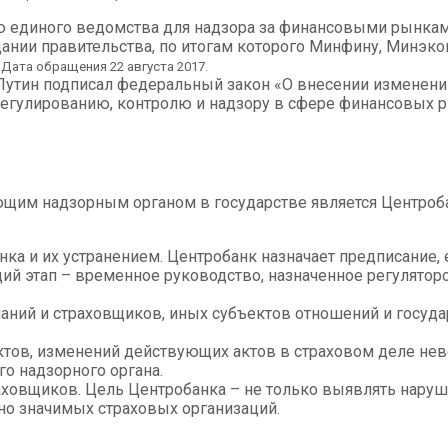
ию единого ведомства для надзора за финансовыми рынкам
дании правительства, по итогам которого Минфину, Минэ
.
Дата обращения 22 августа 2017.
 Путин подписал федеральный закон «О внесении изменени
регулированию, контролю и надзору в сфере финансовых 
вующим надзорным органом в государстве является Центроб
а и их устранением. Центробанк назначает предписание, 
 этап – временное руководство, назначенное регуляторо
аний и страховщиков, иных субъектов отношений и государ
тов, изменений действующих актов в страховом деле не
о надзорного органа.
овщиков. Цель Центробанка – не только выявлять нарушен
но значимых страховых организаций.