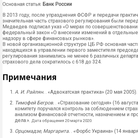
Основная статья:
Банк России
В 2013 году, после упразднения ФСФР и передачи практи
значительная часть страхового регулирования были пере
Медведев подписал указ «О мерах по совершенствованию
федеральный закон «О внесении изменений в отдельные 
надзору в сфере финансовых рынков».
В новой организационной структуре ЦБ РФ основная част
находящихся в управлении первого заместителя председа
регулирования занимались не менее 6 различных департам
страхового дела сократилось с 618 до 324.
Примечания
А. И. Райлян.
. «Адвокатская практика» (20 мая 2005)
Тимофей Бегров.
. «Страхование сегодня» (16 авгус
комитету поручался контроль за соблюдением стра
анализом финансовой отчетности, назначением и пр
дела.».
Дата обращения 20 марта 2020.
Орцомадзе, Маргарита.
. «Форбс Украина» (14 января