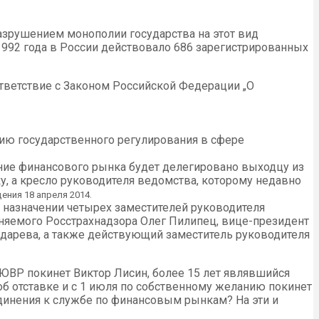
 разрушением монополии государства на этот вид
1992 года в России действовало 686 зарегистрированных
ответствие с Законом Российской Федерации „О
нию государственного регулирования в сфере
ание финансового рынка будет делегировано выходцу из
 а кресло руководителя ведомства, которому недавно
ния 18 апреля 2014.
о назначении четырех заместителей руководителя
яемого Росстрахнадзора Олег Пилипец, вице-президент
дарева, а также действующий заместитель руководителя
 ЮВР покинет Виктор Лисин, более 15 лет являвшийся
об отставке и с 1 июля по собственному желанию покинет
динения к службе по финансовым рынкам? На эти и