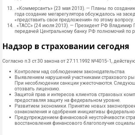
. «Коммерсантъ» (23 мая 2013). — Планы по создан
года создание мегарегулятора обсуждалось на засе
«представить свои предложения» по этому вопросу
. «ТАСС» (24 июля 2013). — Президент РФ Владимир
передачей Центральному банку РФ полномочий по 
Надзор в страховании сегодня
Согласно п.3 ст.30 закона от 27.11.1992 №4015-1, дейст
Контролем над соблюдением законодательства.
Выявлением нарушений участниками страхового рынк
При несоблюдении санкции ужесточаются. Следующий
отозвать лицензию.
Защитой прав и интересов клиентов страховых комп
предоставляя защиту на федеральном уровне.
Развитием экономики. Принятие новых законопроек
ознакомления и одобрения инициативы федеральног
Предупреждением финансовой неустойчивости страх
восстановления финансового благополучия социаль