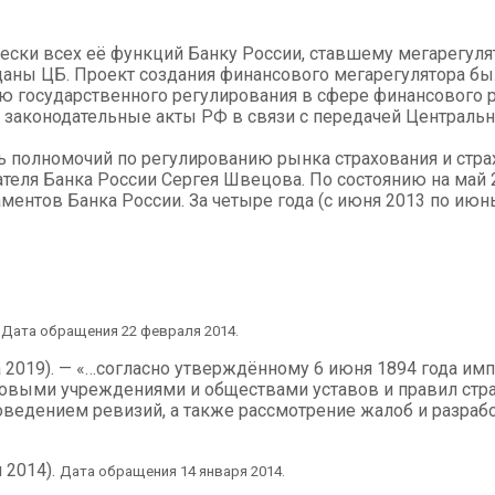
чески всех её функций Банку России, ставшему мегарегул
даны ЦБ. Проект создания финансового мегарегулятора был
 государственного регулирования в сфере финансового ры
законодательные акты РФ в связи с передачей Централь
ь полномочий по регулированию рынка страхования и стра
теля Банка России Сергея Швецова. По состоянию на май 
ентов Банка России. За четыре года (с июня 2013 по июнь
.
Дата обращения 22 февраля 2014.
та 2019). — «…согласно утверждённому 6 июня 1894 года и
ховыми учреждениями и обществами уставов и правил стра
оведением ревизий, а также рассмотрение жалоб и разраб
 2014).
Дата обращения 14 января 2014.