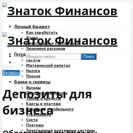
Личный бюджет
Как заработать
Долги
Инвестиции и сбережения
Экономия расходов
Государство и деньги
Поиск
Льготы
Материнский капитал
Налоги
Вклады
Пенсия
Банки и сервисы
Вклады
Депозиты для
Денежные переводы
Займы и кредиты
Карты и платежи
бизнеса
Переводы с мобильного
Страхование
Счета
Платежи
Электронные платежные системы