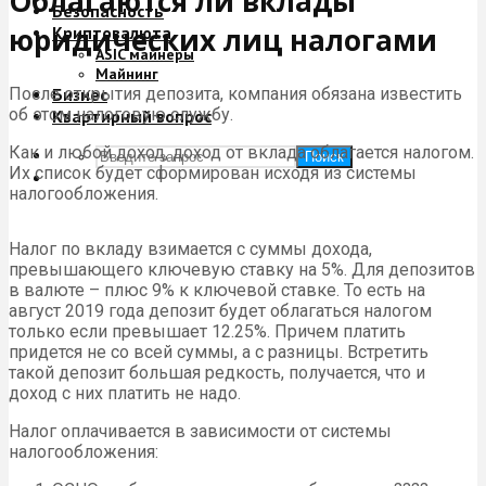
Облагаются ли вклады
Безопасность
юридических лиц налогами
Криптовалюта
ASIC майнеры
Майнинг
После открытия депозита, компания обязана известить
Бизнес
об этом налоговую службу.
Квартирный вопрос
Как и любой доход, доход от вклада облагается налогом.
Поиск
Их список будет сформирован исходя из системы
налогообложения.
Налог по вкладу взимается с суммы дохода,
превышающего ключевую ставку на 5%. Для депозитов
в валюте – плюс 9% к ключевой ставке. То есть на
август 2019 года депозит будет облагаться налогом
только если превышает 12.25%. Причем платить
придется не со всей суммы, а с разницы. Встретить
такой депозит большая редкость, получается, что и
доход с них платить не надо.
Налог оплачивается в зависимости от системы
налогообложения: