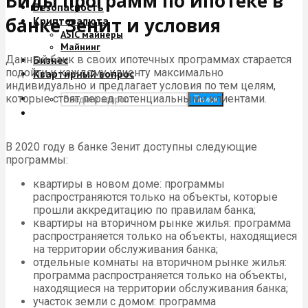
Виды программ по ипотеке в
Безопасность
банке Зенит и условия
Криптовалюта
ASIC майнеры
Майнинг
Данный банк в своих ипотечных программах старается
Бизнес
подойти к каждому клиенту максимально
Квартирный вопрос
индивидуально и предлагает условия по тем целям,
которые стоят перед потенциальными клиентами.
Поиск
В 2020 году в банке Зенит доступны следующие
программы:
квартиры в новом доме: программы
распространяются только на объекты, которые
прошли аккредитацию по правилам банка;
квартиры на вторичном рынке жилья: программа
распространяется только на объекты, находящиеся
на территории обслуживания банка;
отдельные комнаты на вторичном рынке жилья:
программа распространяется только на объекты,
находящиеся на территории обслуживания банка;
участок земли с домом: программа