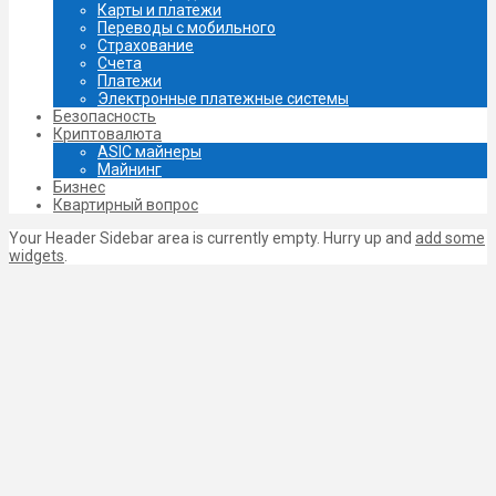
Карты и платежи
Переводы с мобильного
Страхование
Счета
Платежи
Электронные платежные системы
Безопасность
Криптовалюта
ASIC майнеры
Майнинг
Бизнес
Квартирный вопрос
Your Header Sidebar area is currently empty. Hurry up and
add some
widgets
.