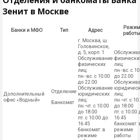
Зенит в Москве
Режим
Банки и МФО
Тип
Адрес
работ
г. Москва, ш.
Головинское,
д. 5, корп. 1
Обслужив
Обслуживание
физически
физических
лиц:
лиц:
пн.-вс. с 10
пн.-вс. с 10.00
до 22.00
до 22.00
Обслужив
Обслуживание
юридичес
Отделение
Дополнительный
юридических
лиц:
офис «Водный»
лиц:
пн.-чт. с 10
Банкомат
пн.-чт. с 10.00
до 18.00
до 18.00
пт. с 10.00
пт. с 10.00 до
16.45
16.45
банкомат: 
банкомат: в
режиме
режиме
работы