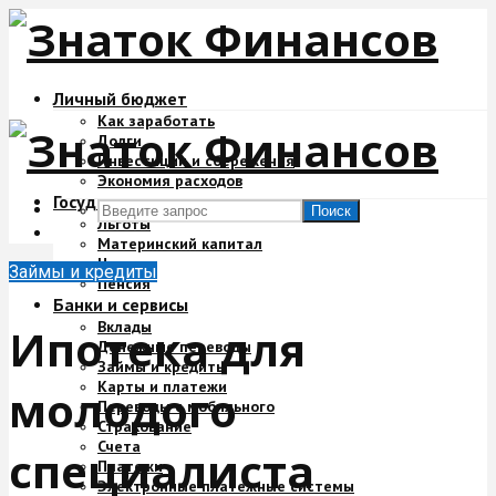
Личный бюджет
Как заработать
Долги
Инвестиции и сбережения
Экономия расходов
Государство и деньги
Поиск
Льготы
Материнский капитал
Налоги
Займы и кредиты
Пенсия
Банки и сервисы
Вклады
Ипотека для
Денежные переводы
Займы и кредиты
Карты и платежи
молодого
Переводы с мобильного
Страхование
Счета
специалиста
Платежи
Электронные платежные системы