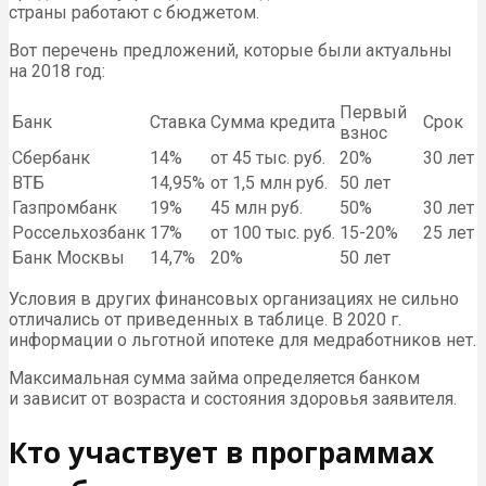
страны работают с бюджетом.
Вот перечень предложений, которые были актуальны
на 2018 год:
Первый
Банк
Ставка
Сумма кредита
Срок
взнос
Сбербанк
14%
от 45 тыс. руб.
20%
30 лет
ВТБ
14,95%
от 1,5 млн руб.
50 лет
Газпромбанк
19%
45 млн руб.
50%
30 лет
Россельхозбанк
17%
от 100 тыс. руб.
15-20%
25 лет
Банк Москвы
14,7%
20%
50 лет
Условия в других финансовых организациях не сильно
отличались от приведенных в таблице. В 2020 г.
информации о льготной ипотеке для медработников нет.
Максимальная сумма займа определяется банком
и зависит от возраста и состояния здоровья заявителя.
Кто участвует в программах