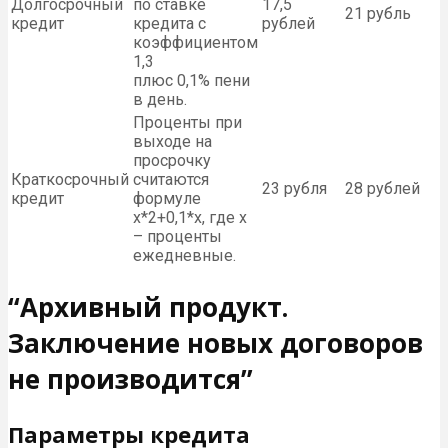
Долгосрочный
по ставке
17,5
21 рубль
кредит
кредита с
рублей
коэффициентом
1,3
плюс 0,1% пени
в день.
Проценты при
выходе на
просрочку
Краткосрочный
считаются
23 рубля
28 рублей
кредит
формуле
x*2+0,1*x, где x
– проценты
ежедневные.
“Архивный продукт.
Заключение новых договоров
не производится”
Параметры кредита