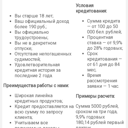
Условия
кредитования:
Вы старше 18 лет;
Сумма кредита
Ваш официальный доход
— от 100 до 50
более 190 руб.;
000 бел. рублей;
Вы официально
Процентная
трудоустроены;
cтавка — от 9,9%
Вы не в декретном
до 28% годовых;
отпуске;
Срок
Отсутствие непогашенных
кредитования —
судимостей;
от 61 дня до 84
Удовлетворительная
мес;
кредитная история за
Время
последние 2 года.
рассмотрения
Преимущества работы с нами:
заявки — 1 час.
Широкая линейка
Примеры расчета:
кредитных продуктов;
Сумма 5000 рублей,
Кредит предоставляется на
сроком на три года,
всю сумму по запросу
9,9% годовых
клиента;
180,14 рублей первый
Учитываем все
платеж.