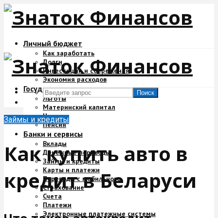
Личный бюджет
Как заработать
Долги
Инвестиции и сбережения
Экономия расходов
Государство и деньги
Поиск
Льготы
Материнский капитал
Налоги
Займы и кредиты
Пенсия
Банки и сервисы
Вклады
Как купить авто в
Денежные переводы
Займы и кредиты
Карты и платежи
кредит в Беларуси
Переводы с мобильного
Страхование
Счета
Платежи
Электронные платежные системы