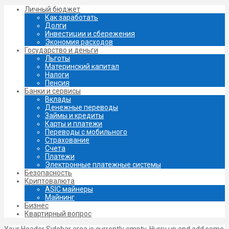
Личный бюджет
Как заработать
Долги
Инвестиции и сбережения
Экономия расходов
Государство и деньги
Льготы
Материнский капитал
Налоги
Пенсия
Банки и сервисы
Вклады
Денежные переводы
Займы и кредиты
Карты и платежи
Переводы с мобильного
Страхование
Счета
Платежи
Электронные платежные системы
Безопасность
Криптовалюта
ASIC майнеры
Майнинг
Бизнес
Квартирный вопрос