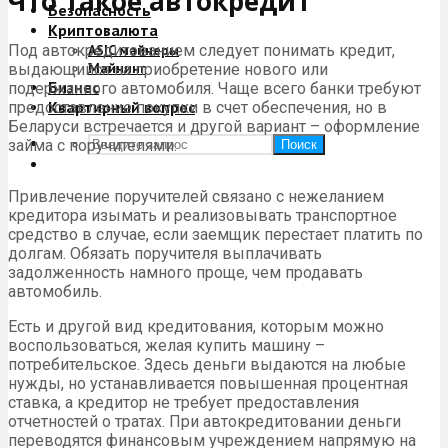
Что такое автокредит
Безопасность
Криптовалюта
Под автокредитованием следует понимать кредит,
ASIC майнеры
Майнинг
выдающийся на приобретение нового или
Бизнес
подержанного автомобиля. Чаще всего банки требуют
Квартирный вопрос
предоставление покупки в счет обеспечения, но в
Беларуси встречается и другой вариант – оформление
займа с поручителями.
Поиск
Привлечение поручителей связано с нежеланием
кредитора изымать и реализовывать транспортное
средство в случае, если заемщик перестает платить по
долгам. Обязать поручителя выплачивать
задолженность намного проще, чем продавать
автомобиль.
Есть и другой вид кредитования, которым можно
воспользоваться, желая купить машину –
потребительское. Здесь деньги выдаются на любые
нужды, но устанавливается повышенная процентная
ставка, а кредитор не требует предоставления
отчетностей о тратах. При автокредитовании деньги
переводятся финансовым учреждением напрямую на