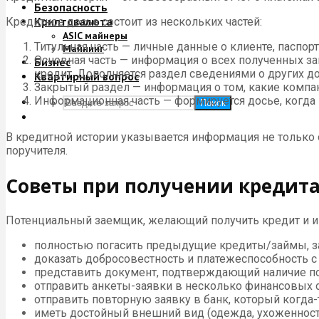
Безопасность
Криптовалюта
Кредитное досье состоит из нескольких частей:
ASIC майнеры
Титульная часть — личные данные о клиенте, паспо
Майнинг
Основная часть — информация о всех полученных зай
Бизнес
кредит. Дополняется раздел сведениями о других д
Квартирный вопрос
Закрытый раздел — информация о том, какие компан
Информационная часть — формируется досье, когда 
Поиск
В кредитной истории указывается информация не только о
поручителя.
Советы при получении кредита
Потенциальный заемщик, желающий получить кредит и 
полностью погасить предыдущие кредиты/займы, 
доказать добросовестность и платежеспособность 
представить документ, подтверждающий наличие по
отправить анкеты-заявки в несколько финансовых 
отправить повторную заявку в банк, который когда
иметь достойный внешний вид (одежда, ухоженность