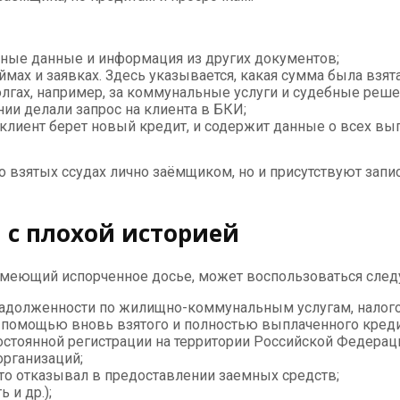
ртные данные и информация из других документов;
мах и заявках. Здесь указывается, какая сумма была взят
олгах, например, за коммунальные услуги и судебные реше
ии делали запрос на клиента в БКИ;
клиент берет новый кредит, и содержит данные о всех вып
 взятых ссудах лично заёмщиком, но и присутствуют запис
 с плохой историей
имеющий испорченное досье, может воспользоваться сле
задолженности по жилищно-коммунальным услугам, налог
с помощью вновь взятого и полностью выплаченного креди
стоянной регистрации на территории Российской Федерац
организаций;
-то отказывал в предоставлении заемных средств;
 и др.);