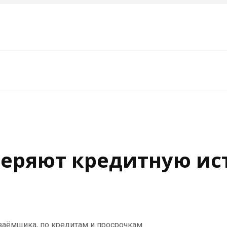
веряют кредитную и
заёмщика, по кредитам и просрочкам.