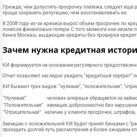
Прежде, чем допустить просрочку платежа, следует еще р
проще сохранять репутацию, чем восстанавливать ее.
В 2008 году из-за кризиса вырос объем просрочек по кре
понесли финансовые потери. С того момента они начали
банки Москвы, выдающие кредиты без проверки кредитно
Зачем нужна кредитная истор
КИ формируется на основании регулярного предоставле
Отчет позволяет наглядно увидеть “кредитный портрет” 
КИ бывают трех видов: “нулевая”, “положительная”, “отри
“Нулевая”
человек впервые обращается за займо
“Положительная”
заемщик добросовестно без нарушений 
“Отрицательная”
наличие у клиента просрочек, штрафов, 
Заемщик с положительной КИ будет принят банками с “ра
проходить долгий путь рассмотрения и более ожидаем отк