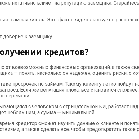
акже негативно влияет на репутацию заемщика. Старайтесь
олько сам заявитель. Этот факт свидетельствует о распол
т доверие к заемщику.
получении кредитов?
ных от всевозможных финансовых организаций, а также св
ика — понять, насколько он надежен, оценить риски, с ко
твие просрочек по займам. Такому клиенту легко пойдут н
запроса. Если же репутация плоха, все становится сложне
ого времени.
зывающаяся с человеком с отрицательной КИ, работает над
дет небольшим, а сумма — минимальной.
о время кредитор сможет изучить данные о клиенте и понят
ствиями, а также сделать все, чтобы предотвратить такое