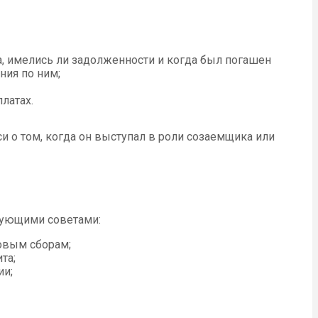
а, имелись ли задолженности и когда был погашен
ния по ним;
латах.
и о том, когда он выступал в роли созаемщика или
дующими советами:
овым сборам;
та;
ии;