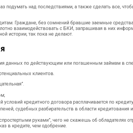
аз подумать над последствиями, а также сделать все, что
дитам. Граждане, без сомнений бравшие заемные средства
 плотно взаимодействовать с БКИ, запрашивая в них инфо
й истории, так пока не делают.
ия
ния данных по действующим или погашенным займам в спе
потенциальных клиентов.
цательная”.
м;
условий кредитного договора расплачивается по кредиту
пеней, судебных разбирательств в области кредитования и 
спростертыми руками”, чего не скажешь об обладателях от
аз в кредите, чем одобрение.