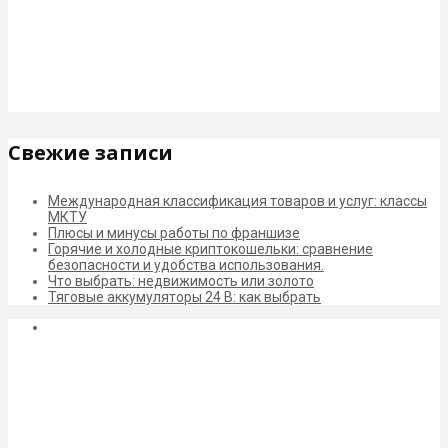
Свежие записи
Международная классификация товаров и услуг: классы
МКТУ
Плюсы и минусы работы по франшизе
Горячие и холодные криптокошельки: сравнение
безопасности и удобства использования.
Что выбрать: недвижимость или золото
Тяговые аккумуляторы 24 В: как выбрать