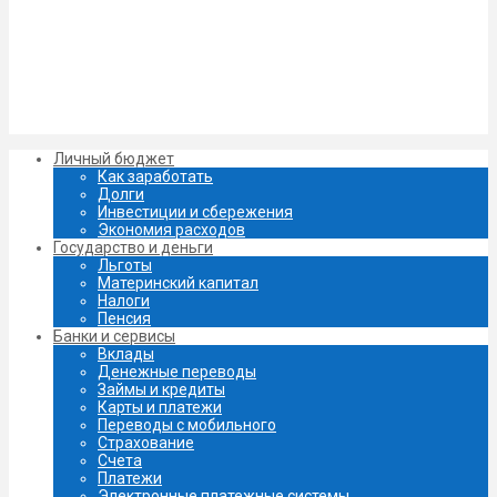
Личный бюджет
Как заработать
Долги
Инвестиции и сбережения
Экономия расходов
Государство и деньги
Льготы
Материнский капитал
Налоги
Пенсия
Банки и сервисы
Вклады
Денежные переводы
Займы и кредиты
Карты и платежи
Переводы с мобильного
Страхование
Счета
Платежи
Электронные платежные системы