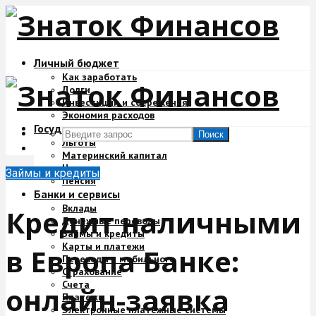
Личный бюджет
Как заработать
Долги
Инвестиции и сбережения
Экономия расходов
Государство и деньги
Поиск
Льготы
Материнский капитал
Налоги
Займы и кредиты
Пенсия
Банки и сервисы
Вклады
Кредит наличными
Денежные переводы
Займы и кредиты
Карты и платежи
в Европа Банке:
Переводы с мобильного
Страхование
Счета
онлайн-заявка
Платежи
Электронные платежные системы