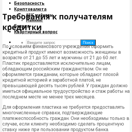
Безопасность
Криптовалюта
Требования к получателям
ASIC майнеры
Майнинг
кредитки
Бизнес
Квартирный вопрос
Поиск
По условиям финансового учреждения оформить
кредитный продукт имеют возможность женщины в
возрасте от 21 до 55 лет и мужчины от 21 до 60 лет.
Пластик предоставляется исключительно лицам,
обладающим российским гражданством. Он не
оформляется гражданам, которые обладают плохой
кредитной историей и заработной платой, не
превышающей десять тысяч рублей. У граждан должно
иметься официальное трудоустройство и стаж работы на
последнем месте не менее трех месяцев.
Для оформления пластика не требуется предоставлять
многочисленные справки, подтверждающие
платежеспособность граждан. Они необходимы только в
случае, если клиенту необходимо сделать процентную
ставку ниже при пользовании продуктом банка.