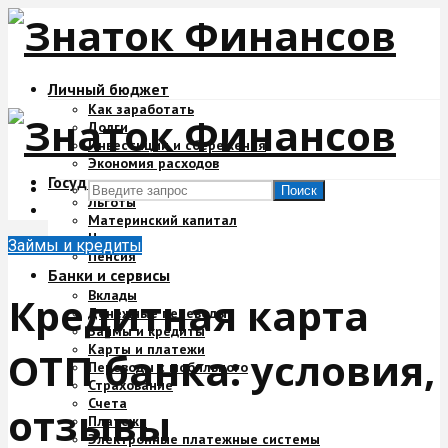
Личный бюджет
Как заработать
Долги
Инвестиции и сбережения
Экономия расходов
Государство и деньги
Поиск
Льготы
Материнский капитал
Налоги
Займы и кредиты
Пенсия
Банки и сервисы
Вклады
Кредитная карта
Денежные переводы
Займы и кредиты
Карты и платежи
ОТП банка: условия,
Переводы с мобильного
Страхование
Счета
отзывы
Платежи
Электронные платежные системы