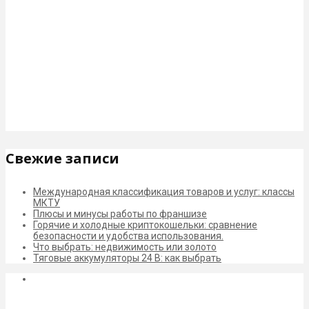
Свежие записи
Международная классификация товаров и услуг: классы
МКТУ
Плюсы и минусы работы по франшизе
Горячие и холодные криптокошельки: сравнение
безопасности и удобства использования.
Что выбрать: недвижимость или золото
Тяговые аккумуляторы 24 В: как выбрать