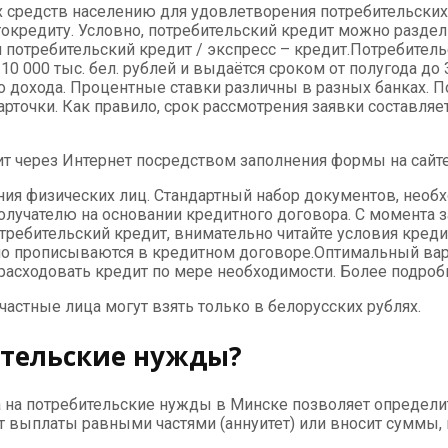
 средств населению для удовлетворения потребительских
токредиту. Условно, потребительский кредит можно раздел
ий потребительский кредит / экспресс – кредит.Потребител
0 000 тыс. бел. рублей и выдаётся сроком от полугода до 
о дохода. Процентные ставки различны в разных банках. 
рточки. Как правило, срок рассмотрения заявки составляе
ит через Интернет посредством заполнения формы на сайте
ия физических лиц. Стандартный набор документов, необх
получателю на основании кредитного договора. С момента 
ебительский кредит, внимательно читайте условия кредит
ьно прописываются в кредитном договоре.Оптимальный вар
 расходовать кредит по мере необходимости. Более подроб
астные лица могут взять только в белорусских рублях.
ительские нужды?
на потребительские нужды в Минске позволяет определить
 выплаты равными частями (аннуитет) или вносит суммы,