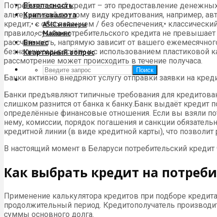
Безопасность
Потребительский кредит – это предоставление денежных
Криптовалюта
альтернативой другому виду кредитования, например, ав
кредит;• с обеспечением / без обеспечения;• классическ
ASIC майнеры
правило, сумма потребительского кредита не превышает 1
Майнинг
Бизнес
рассчитывать, напрямую зависит от вашего ежемесячног
безналичному расчёту и с использованием пластиковой ка
Квартирный вопрос
рассмотрение может происходить в течение получаса.
Поиск
Банки активно внедряют услугу отправки заявки на кред
Банки предъявляют типичные требования для кредитован
слишком разнится от банка к банку.Банк выдаёт кредит 
определённые финансовые отношения. Если вы взяли потр
нему, комиссии, порядок погашения и санкции обязател
кредитной линии (в виде кредитной карты), что позволит
В настоящий момент в Беларуси потребительский кредит ч
Как выбрать кредит на потреб
Применение калькулятора кредитов при подборе кредита 
продолжительный период. Кредитополучатель производит
суммы основного долга.