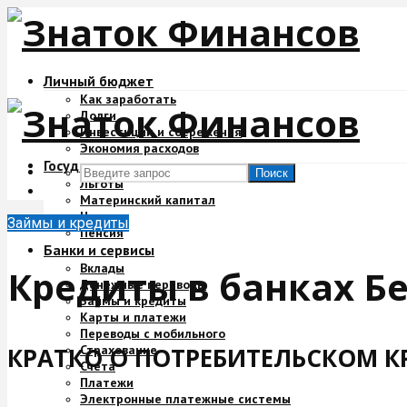
Личный бюджет
Как заработать
Долги
Инвестиции и сбережения
Экономия расходов
Государство и деньги
Поиск
Льготы
Материнский капитал
Налоги
Займы и кредиты
Пенсия
Банки и сервисы
Вклады
Кредиты в банках Б
Денежные переводы
Займы и кредиты
Карты и платежи
Переводы с мобильного
Страхование
КРАТКО О ПОТРЕБИТЕЛЬСКОМ К
Счета
Платежи
Электронные платежные системы