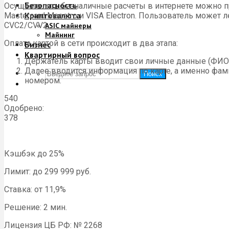
Безопасность
Осуществлять безналичные расчеты в интернете можно 
Криптовалюта
Mastercard Maestro и VISA Electron. Пользователь может 
CVC2/CVV2.
ASIC майнеры
Майнинг
Оплата картой в сети происходит в два этапа:
Бизнес
Квартирный вопрос
Держатель карты вводит свои личные данные (ФИО, 
Далее вводится информация по карте, а именно фами
Поиск
номером.
540
Одобрено:
378
Кэшбэк до 25%
Лимит: до 299 999 руб.
Ставка: от 11,9%
Решение: 2 мин.
Лицензия ЦБ РФ: № 2268