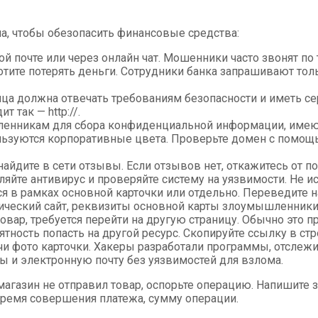
ила, чтобы обезопасить финансовые средства:
й почте или через онлайн чат. Мошенники часто звонят по
хотите потерять деньги. Сотрудники банка запрашивают то
ца должна отвечать требованиям безопасности и иметь се
 так — http://.
ленникам для сбора конфиденциальной информации, имеют
пользуются корпоративные цвета. Проверьте домен с помощ
айдите в сети отзывы. Если отзывов нет, откажитесь от по
яйте антивирус и проверяйте систему на уязвимости. Не 
я в рамках основной карточки или отдельно. Переведите н
ический сайт, реквизиты основной карты злоумышленники 
овар, требуется перейти на другую страницу. Обычно это п
ятность попасть на другой ресурс. Скопируйте ссылку в стр
и фото карточки. Хакеры разработали программы, отслежи
и электронную почту без уязвимостей для взлома.
агазин не отправил товар, оспорьте операцию. Напишите з
 время совершения платежа, сумму операции.