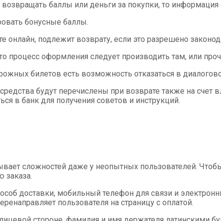
возвращать баллы или деньги за покупки, то информация о
ровать бонусные баллы.
те онлайн, подлежит возврату, если это разрешено законо
, то процесс оформления следует производить там, или про
рожных билетов есть возможность отказаться в диалоговом
 средства будут перечислены при возврате также на счет в
ся в банк для получения советов и инструкций.
вает сложностей даже у неопытных пользователей. Чтобы з
 заказа.
соб доставки, мобильный телефон для связи и электронны
еренаправляет пользователя на страницу с оплатой.
 лицевой стороне, фамилия и имя держателя латинскими бу