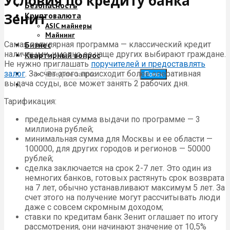
Условия по кредиту банка
Безопасность
Зенит
Криптовалюта
ASIC майнеры
Майнинг
Самая популярная программа — классический кредит
Бизнес
наличными, именно ее чаще других выбирают граждане.
Квартирный вопрос
Не нужно приглашать
поручителей и предоставлять
залог
. За счет этого происходит более оперативная
Поиск
выдача ссуды, все может занять 2 рабочих дня.
Тарификация:
предельная сумма выдачи по программе — 3
миллиона рублей;
минимальная сумма для Москвы и ее области —
100000, для других городов и регионов — 50000
рублей;
сделка заключается на срок 2-7 лет. Это один из
немногих банков, готовых растянуть срок возврата
на 7 лет, обычно устанавливают максимум 5 лет. За
счет этого на получение могут рассчитывать люди
даже с совсем скромным доходом;
ставки по кредитам банк Зенит оглашает по итогу
рассмотрения, они начинают значение от 10,5%