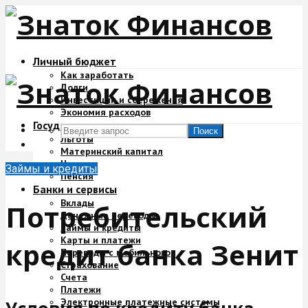
Личный бюджет
Как заработать
Долги
Инвестиции и сбережения
Экономия расходов
Государство и деньги
Поиск
Льготы
Материнский капитал
Налоги
Займы и кредиты
Пенсия
Банки и сервисы
Вклады
Потребительский
Денежные переводы
Займы и кредиты
Карты и платежи
кредит банка Зенит
Переводы с мобильного
Страхование
Счета
Платежи
Электронные платежные системы