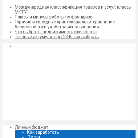
Международная классификация товаров и услуг: классы
МКТУ
Плюсы и минусы работы по франшизе
Горячие и холодные криптокошельки: сравнение
безопасности и удобства использования.
Что выбрать: недвижимость или золото
Тяговые аккумуляторы 24 В: как выбрать
Личный бюджет
Как заработать
Долги