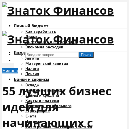
Личный бюджет
Как заработать
Долги
Инвестиции и сбережения
Экономия расходов
Государство и деньги
Поиск
Льготы
Материнский капитал
Налоги
Бизнес
Пенсия
Банки и сервисы
Вклады
55 лучших бизнес
Денежные переводы
Займы и кредиты
Карты и платежи
идей для
Переводы с мобильного
Страхование
Счета
начинающих с
Платежи
Электронные платежные системы