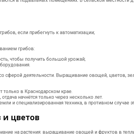
таются в подвальных помещениях. В сельской местности д
ибов, если прибегнуть к автоматизации;
иванием грибов:
ть, чтобы получить большой урожай;
оборудования.
со сферой деятельности. Выращивание овощей, цветов, зеле
ет только в Краснодарском крае.
отдача начнётся только через несколько лет.
мли и специализированная техника, в противном случае э
 и цветов
имание на растения: выращивание овощей и фруктов в теп