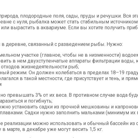
рирода, плодородные поля, сады, пруды и речушки. Вся эта
деревне с нуля, рыбалка может стать стабильным источнико
 или вырастить в аквариуме. Если вы хотите получить при
с в деревне, связанный с разведением рыбы. Нужно:
льном участке (главное, чтобы не в низменности) водоем
ановить в нем двухступенчатые аппараты фильтрации воды,
 отходов жизнедеятельности рыб;
ый режим. Он должен колебаться в пределах 18–19 граду
агался в такой местности, где присутствует и тень, и пря
м
о превышать 3% от их веса. В противном случае вода будет
аразиться и погибнуть;
ожно установить садки из прочной мешковины и капроново
лавками. Садки нужно заполнить мальками (минимум их п
 ее реализации можно использовать и обычный бассейн из
 марте, в декабре уже могут весить 1,5 кг.