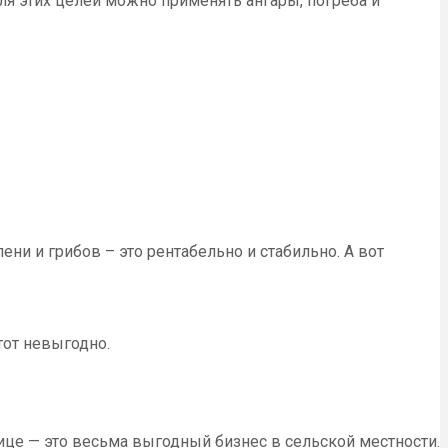
ля этих целей можно применять ангары, погреба и
ни и грибов – это рентабельно и стабильно. А вот
тот невыгодно.
лице — это весьма выгодный бизнес в сельской местности.