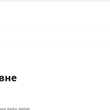
евне
ные виды затрат.