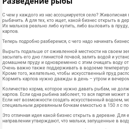
Разведение рыбы
С чем у каждого из нас ассоциируется село? Живописная п
рыбачить. А для тех, кто ищет, какой бизнес открыть в 
Их мальков реально либо купить, либо выловить в пруду,
карпов.
Теперь подробно разберемся, с чего надо начинать бизне
Вырыть подальше от оживленной местности на своем земе
засыпать его дно глинистой почвой, залить водой и уст
домашнем пруду и одновременно с этим очищать воду от
Очень важно также поддерживать в водоеме температурн
Кроме того, желательно, чтобы искусственный пруд распол
Кормить карпов нужно дважды в день – утром и вечеро
Количество корма, которое нужно давать рыбам, не должн
карпов. Если одна рыбина заболеет, то вся партия может з
Если нет возможности создать искусственный водоем, м
специальным деревянным бочкам емкостью в 150 л с поп
Это отличная идея какой бизнес открыть в деревне. Для
направлении утверждают, что мальки, запущенные в воду в