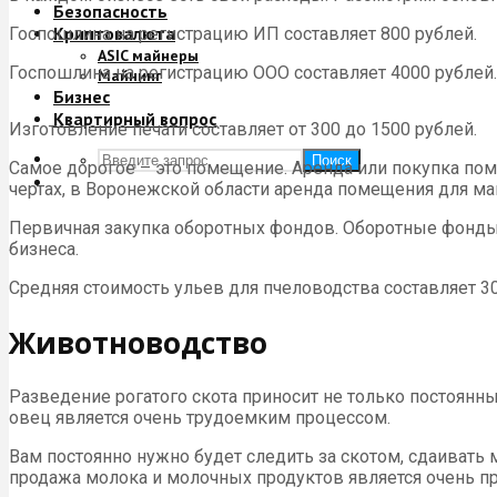
Безопасность
Криптовалюта
Госпошлина на регистрацию ИП составляет 800 рублей.
ASIC майнеры
Госпошлина на регистрацию ООО составляет 4000 рублей.
Майнинг
Бизнес
Квартирный вопрос
Изготовление печати составляет от 300 до 1500 рублей.
Поиск
Самое дорогое – это помещение. Аренда или покупка пом
чертах, в Воронежской области аренда помещения для маг
Первичная закупка оборотных фондов. Оборотные фонды эт
бизнеса.
Средняя стоимость ульев для пчеловодства составляет 30
Животноводство
Разведение рогатого скота приносит не только постоянны
овец является очень трудоемким процессом.
Вам постоянно нужно будет следить за скотом, сдаивать 
продажа молока и молочных продуктов является очень п