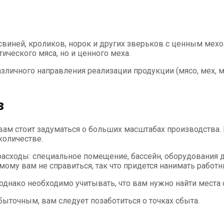
виней, кроликов, норок и других зверьков с ценным мехо
ического мяса, но и ценного меха.
зличного направления реализации продукции (мясо, мех,
в
о вам стоит задуматься о больших масштабах производст
количестве.
асходы: специальное помещение, бассейн, оборудования д
ому вам не справиться, так что придется нанимать работн
однако необходимо учитывать, что вам нужно найти места 
быточным, вам следует позаботиться о точках сбыта.