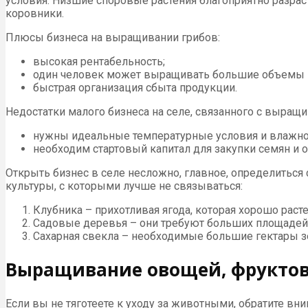
условия. Низшие споровые растения благоприятно разрас
коровники.
Плюсы бизнеса на выращивании грибов:
высокая рентабельность;
один человек может выращивать большие объемы гр
быстрая организация сбыта продукции.
Недостатки малого бизнеса на селе, связанного с выращ
нужны идеальные температурные условия и влажнос
необходим стартовый капитал для закупки семян и 
Открыть бизнес в селе несложно, главное, определиться 
культуры, с которыми лучше не связываться:
Клубника – прихотливая ягода, которая хорошо раст
Садовые деревья – они требуют больших площадей, 
Сахарная свекла – необходимые большие гектары зе
Выращивание овощей, фруктов
Если вы не тяготеете к уходу за животными, обратите вн