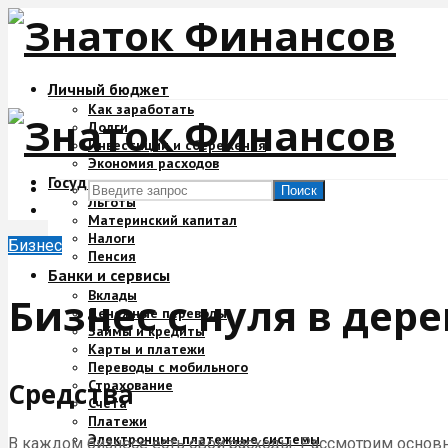
Личный бюджет
Как заработать
Долги
Инвестиции и сбережения
Экономия расходов
Государство и деньги
Поиск
Льготы
Материнский капитал
Налоги
Бизнес
Пенсия
Банки и сервисы
Вклады
Бизнес с нуля в дер
Денежные переводы
Займы и кредиты
Карты и платежи
Переводы с мобильного
Страхование
Средства
Счета
Платежи
Электронные платежные системы
В каждом бизнесе есть свои расходы. Рассмотрим основ