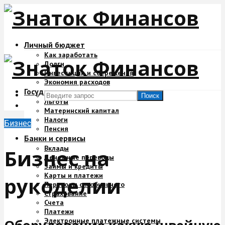
Личный бюджет
Как заработать
Долги
Инвестиции и сбережения
Экономия расходов
Государство и деньги
Поиск
Льготы
Материнский капитал
Налоги
Бизнес
Пенсия
Банки и сервисы
Вклады
Бизнес на
Денежные переводы
Займы и кредиты
Карты и платежи
рукоделии
Переводы с мобильного
Страхование
Счета
Платежи
Электронные платежные системы