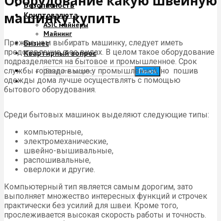
Оборудование какую швейную
Безопасность
машинку купить
Криптовалюта
ASIC майнеры
Майнинг
Прежде чем выбирать машинку, следует иметь
Бизнес
представление о ее видах. В целом такое оборудование
Квартирный вопрос
подразделяется на бытовое и промышленное. Срок
службы гораздо выше у промышленной, но пошив
Поиск
одежды дома лучше осуществлять с помощью
бытового оборудования.
Среди бытовых машинок выделяют следующие типы:
компьютерные,
электромеханические,
швейно-вышивальные,
распошивальные,
оверлоки и другие.
Компьютерный тип является самым дорогим, зато
выполняет множество интересных функций и строчек
практически без усилий для швеи. Кроме того,
прослеживается высокая скорость работы и точность.