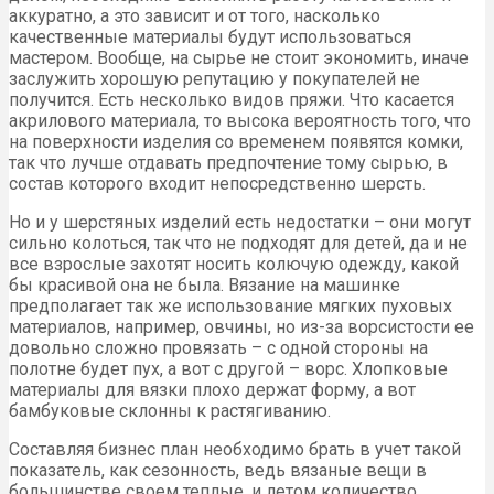
аккуратно, а это зависит и от того, насколько
качественные материалы будут использоваться
мастером. Вообще, на сырье не стоит экономить, иначе
заслужить хорошую репутацию у покупателей не
получится. Есть несколько видов пряжи. Что касается
акрилового материала, то высока вероятность того, что
на поверхности изделия со временем появятся комки,
так что лучше отдавать предпочтение тому сырью, в
состав которого входит непосредственно шерсть.
Но и у шерстяных изделий есть недостатки – они могут
сильно колоться, так что не подходят для детей, да и не
все взрослые захотят носить колючую одежду, какой
бы красивой она не была. Вязание на машинке
предполагает так же использование мягких пуховых
материалов, например, овчины, но из-за ворсистости ее
довольно сложно провязать – с одной стороны на
полотне будет пух, а вот с другой – ворс. Хлопковые
материалы для вязки плохо держат форму, а вот
бамбуковые склонны к растягиванию.
Составляя бизнес план необходимо брать в учет такой
показатель, как сезонность, ведь вязаные вещи в
большинстве своем теплые, и летом количество