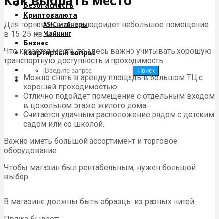
Как выбрать место
Безопасность
Криптовалюта
Для торговли вполне подойдет небольшое помещение
ASIC майнеры
Майнинг
в 15-25 кв. м.
Бизнес
Что касается места, то здесь важно учитывать хорошую
Квартирный вопрос
транспортную доступность и проходимость
Поиск
Можно снять в аренду площадь в большом ТЦ с
хорошей проходимостью.
Отлично подойдет помещение с отдельным входом
в цокольном этаже жилого дома.
Считается удачным расположение рядом с детским
садом или со школой.
Важно иметь большой ассортимент и торговое
оборудование
Чтобы магазин был рентабельным, нужен большой
выбор.
В магазине должны быть образцы из разных нитей.
Пряжа бывает: