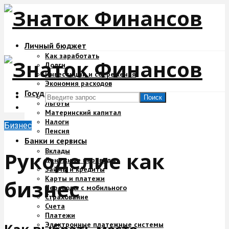
Личный бюджет
Как заработать
Долги
Инвестиции и сбережения
Экономия расходов
Государство и деньги
Поиск
Льготы
Материнский капитал
Налоги
Бизнес
Пенсия
Банки и сервисы
Вклады
Рукоделие как
Денежные переводы
Займы и кредиты
Карты и платежи
бизнес
Переводы с мобильного
Страхование
Счета
Платежи
Электронные платежные системы