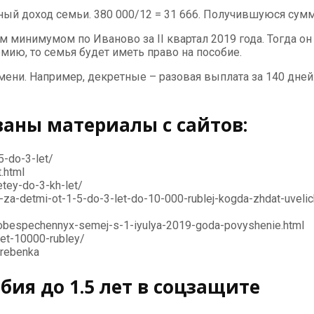
ный доход семьи. 380 000/12 = 31 666. Получившуюся сумм
минимумом по Иваново за II квартал 2019 года. Тогда он 
емию, то семья будет иметь право на пособие.
ени. Например, декретные – разовая выплата за 140 дней
ваны материалы с сайтов:
5-do-3-let/
.html
etey-do-3-kh-let/
-za-detmi-ot-1-5-do-3-let-do-10-000-rublej-kogda-zhdat-uveli
loobespechennyx-semej-s-1-iyulya-2019-goda-povyshenie.html
let-10000-rubley/
-rebenka
ия до 1.5 лет в соцзащите