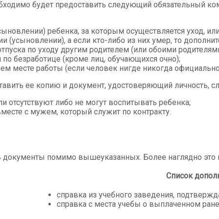
обходимо будет предоставить следующий обязательный ко
сыновлении) ребенка, за которым осуществляется уход, ил
 (усыновлении), а если кто-либо из них умер, то дополнит
тпуска по уходу другим родителем (или обоими родителями
 по безработице (кроме лиц, обучающихся очно);
м месте работы (если человек нигде никогда официально н
тавить ее копию и документ, удостоверяющий личность, 
и отсутствуют либо не могут воспитывать ребенка;
есте с мужем, который служит по контракту.
ь документы помимо вышеуказанных. Более наглядно это 
Список допол
справка из учебного заведения, подтвержд
справка с места учебы о выплаченном ран