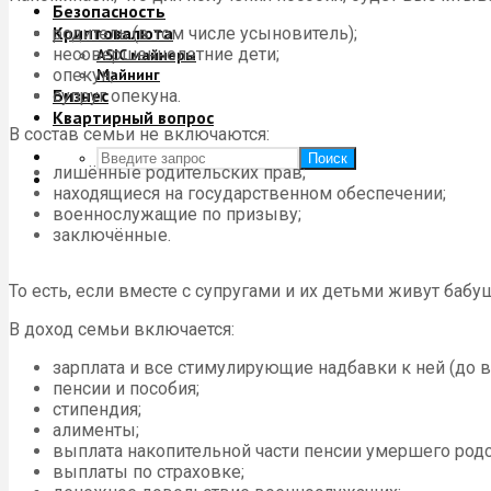
Безопасность
Криптовалюта
родитель (в том числе усыновитель);
несовершеннолетние дети;
ASIC майнеры
опекун;
Майнинг
Бизнес
супруг опекуна.
Квартирный вопрос
В состав семьи не включаются:
Поиск
лишённые родительских прав;
находящиеся на государственном обеспечении;
военнослужащие по призыву;
заключённые.
То есть, если вместе с супругами и их детьми живут бабу
В доход семьи включается:
зарплата и все стимулирующие надбавки к ней (до вы
пенсии и пособия;
стипендия;
алименты;
выплата накопительной части пенсии умершего родс
выплаты по страховке;