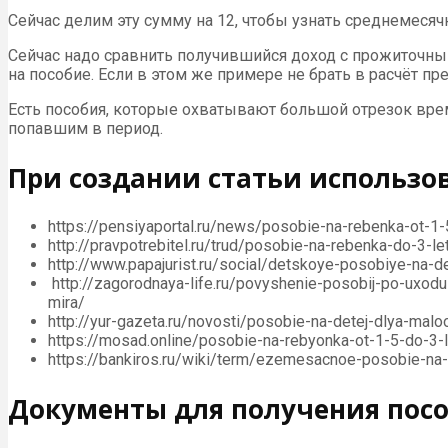
Сейчас делим эту сумму на 12, чтобы узнать среднемесяч
Сейчас надо сравнить получившийся доход с прожиточным 
на пособие. Если в этом же примере не брать в расчёт пр
Есть пособия, которые охватывают большой отрезок врем
попавшим в период.
При создании статьи использо
https://pensiyaportal.ru/news/posobie-na-rebenka-ot-1-
http://pravpotrebitel.ru/trud/posobie-na-rebenka-do-3-let
http://www.papajurist.ru/social/detskoye-posobiye-na-d
http://zagorodnaya-life.ru/povyshenie-posobij-po-uxodu
mira/
http://yur-gazeta.ru/novosti/posobie-na-detej-dlya-ma
https://mosad.online/posobie-na-rebyonka-ot-1-5-do-3-
https://bankiros.ru/wiki/term/ezemesacnoe-posobie-na
Документы для получения пособ