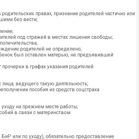
 родительских правах, признание родителей частично или
шими без вести;
ление;
телей под стражей в местах лишения свободы;
попечительства;
хождение родителей не определено;
ебенок был оставлен матерью, не предъявившей
т прочерки в графах указания родителей
 лица, ведущего такую деятельность;
еполучении пособия из средств соцстраха
о уходу на прежнем месте работы;
собий в связи с материнством
БиР или по уходу), обязательно предоставление