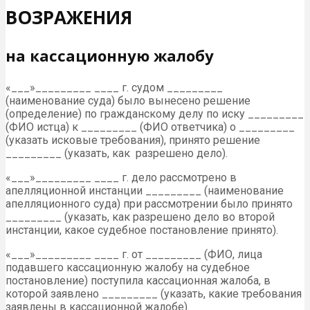
ВОЗРАЖЕНИЯ
на кассационную жалобу
«___»_________ ____ г. судом _________
(наименование суда) было вынесено решение
(определение) по гражданскому делу по иску _________
(ФИО истца) к _________ (ФИО ответчика) о _________
(указать исковые требования), принято решение
_________ (указать, как разрешено дело).
«___»_________ ____ г. дело рассмотрено в
апелляционной инстанции _________ (наименование
апелляционного суда) при рассмотрении было принято
_________ (указать, как разрешено дело во второй
инстанции, какое судебное постановление принято).
«___»_________ ____ г. от _________ (ФИО, лица
подавшего кассационную жалобу на судебное
постановление) поступила кассационная жалоба, в
которой заявлено _________ (указать, какие требования
заявлены в кассационной жалобе).