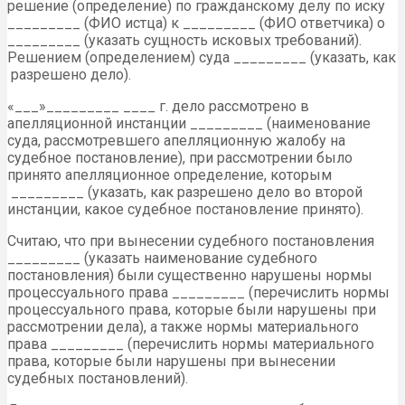
решение (определение) по гражданскому делу по иску
_________ (ФИО истца) к _________ (ФИО ответчика) о
_________ (указать сущность исковых требований).
Решением (определением) суда _________ (указать, как
разрешено дело).
«___»_________ ____ г. дело рассмотрено в
апелляционной инстанции _________ (наименование
суда, рассмотревшего апелляционную жалобу на
судебное постановление), при рассмотрении было
принято апелляционное определение, которым
_________ (указать, как разрешено дело во второй
инстанции, какое судебное постановление принято).
Считаю, что при вынесении судебного постановления
_________ (указать наименование судебного
постановления) были существенно нарушены нормы
процессуального права _________ (перечислить нормы
процессуального права, которые были нарушены при
рассмотрении дела), а также нормы материального
права _________ (перечислить нормы материального
права, которые были нарушены при вынесении
судебных постановлений).