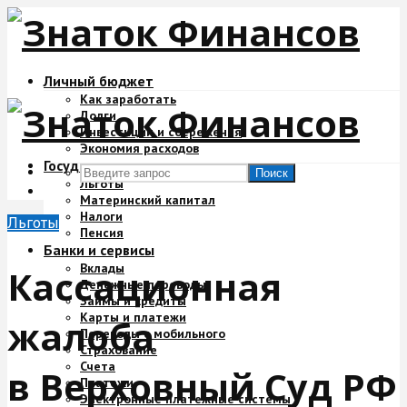
Личный бюджет
Как заработать
Долги
Инвестиции и сбережения
Экономия расходов
Государство и деньги
Поиск
Льготы
Материнский капитал
Налоги
Льготы
Пенсия
Банки и сервисы
Вклады
Кассационная
Денежные переводы
Займы и кредиты
Карты и платежи
жалоба
Переводы с мобильного
Страхование
Счета
в Верховный Суд РФ
Платежи
Электронные платежные системы