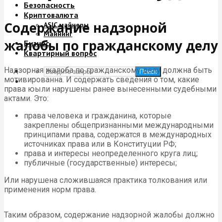
Безопасность
Криптовалюта
Содержание надзорной
ASIC майнеры
Майнинг
жалобы по гражданскому делу
Бизнес
Квартирный вопрос
Надзорная жалоба по гражданскому делу должна быть
Поиск
мотивированна. И содержать сведения о том, какие
права юыли нарушены ранее вынесенными судебными
актами. Это:
права человека и гражданина, которые
закреплены общепризнанными международными
принципами права, содержатся в международных
источниках права или в Конституции РФ;
права и интересы неопределенного круга лиц;
публичные (государственные) интересы;
Или нарушена сложившаяся практика толкования или
применения норм права.
Таким образом, содержание надзорной жалобы должно