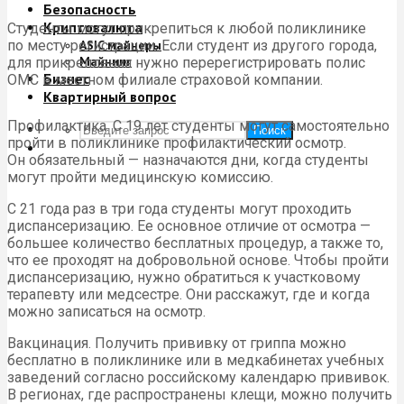
Безопасность
Криптовалюта
Студенты могут прикрепиться к любой поликлинике
по месту регистрации. Если студент из другого города,
ASIC майнеры
Майнинг
для прикрепления нужно перерегистрировать полис
Бизнес
ОМС в местном филиале страховой компании.
Квартирный вопрос
Профилактика. С 19 лет студенты могут самостоятельно
Поиск
пройти в поликлинике профилактический осмотр.
Он обязательный — назначаются дни, когда студенты
могут пройти медицинскую комиссию.
С 21 года раз в три года студенты могут проходить
диспансеризацию. Ее основное отличие от осмотра —
большее количество бесплатных процедур, а также то,
что ее проходят на добровольной основе. Чтобы пройти
диспансеризацию, нужно обратиться к участковому
терапевту или медсестре. Они расскажут, где и когда
можно записаться на осмотр.
Вакцинация. Получить прививку от гриппа можно
бесплатно в поликлинике или в медкабинетах учебных
заведений согласно российскому календарю прививок.
В регионах, где распространены клещи, можно получить