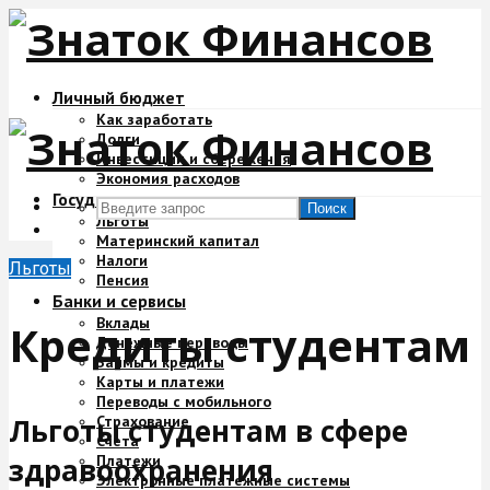
Личный бюджет
Как заработать
Долги
Инвестиции и сбережения
Экономия расходов
Государство и деньги
Поиск
Льготы
Материнский капитал
Налоги
Льготы
Пенсия
Банки и сервисы
Вклады
Кредиты студентам
Денежные переводы
Займы и кредиты
Карты и платежи
Переводы с мобильного
Страхование
Льготы студентам в сфере
Счета
Платежи
здравоохранения
Электронные платежные системы