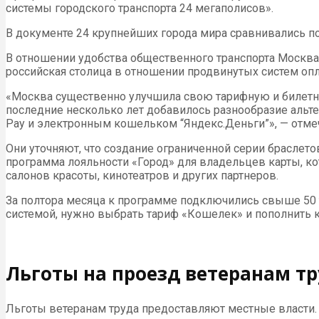
системы городского транспорта 24 мегаполисов».
В документе 24 крупнейших города мира сравнивались по 
В отношении удобства общественного транспорта Москва 
российская столица в отношении продвинутых систем опл
«Москва существенно улучшила свою тарифную и билетную
последние несколько лет добавилось разнообразие альтер
Pay и электронным кошельком “Яндекс.Деньги”», — отме
Они уточняют, что создание ограниченной серии браслет
программа лояльности «Город» для владельцев карты, кот
салонов красоты, кинотеатров и других партнеров.
За полтора месяца к программе подключились свыше 50 т
системой, нужно выбрать тариф «Кошелек» и пополнить ка
Льготы на проезд ветеранам т
Льготы ветеранам труда предоставляют местные власти.