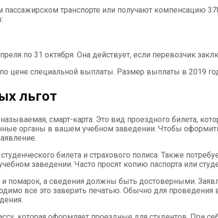
ом пассажирском транспорте или получают компенсацию 378
:
апреля по 31 октября. Она действует, если перевозчик за
по цене специальной выплаты. Размер выплаты в 2019 год
ых льгот
 называемая, смарт-карта. Это вид проездного билета, кот
енные органы в вашем учебном заведении. Чтобы оформить
аявление.
студенческого билета и страхового полиса. Также потребу
чебном заведении. Часто просят копию паспорта или студе
и помарок, а сведения должны быть достоверными. Заявлен
одимо все это заверить печатью. Обычно для проведения в
дения.
су, которая оформляет проездные для студентов. При себ