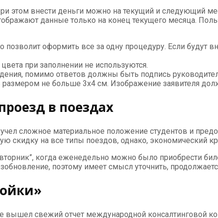
При этом внести деньги можно на текущий и следующий мес
 отображают данные только на конец текущего месяца. По
о позволит оформить все за одну процедуру. Если будут вн
цвета при заполнении не используются.
едения, помимо ответов должны быть подпись руководителя
ь размером не больше 3х4 см. Изображение заявителя дол
проезд в поездах
й учел сложное материальное положение студентов и пред
ю скидку на все типы поездов, однако, экономический кри
вторник”, когда еженедельно можно было приобрести биле
обновление, поэтому имеет смысл уточнить, продолжается
ройки»
не вышел свежий отчет международной консалтинговой ко