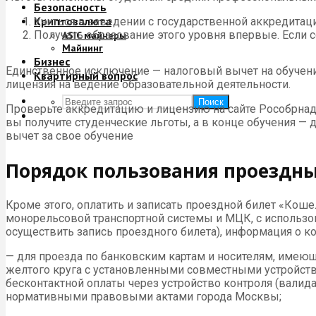
Безопасность
Криптовалюта
Учиться в заведении с государственной аккредитац
Получать образование этого уровня впервые. Если с
ASIC майнеры
Майнинг
Бизнес
Единственное исключение — налоговый вычет на обучение
Квартирный вопрос
лицензия на ведение образовательной деятельности.
Поиск
Проверьте аккредитацию и лицензию на сайте Рособрнадзо
вы получите студенческие льготы, а в конце обучения —
вычет за свое обучение
Порядок пользования проездн
Кроме этого, оплатить и записать проездной билет «Кош
монорельсовой транспортной системы и МЦК, с использов
осуществить запись проездного билета), информация о кото
— для проезда по банковским картам и носителям, име
желтого круга с установленными совместными устройства
бесконтактной оплаты через устройство контроля (валида
нормативными правовыми актами города Москвы;