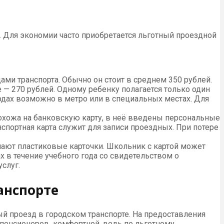
и. Для экономии часто приобретается льготный проездной
ми транспорта. Обычно он стоит в среднем 350 рублей.
 — 270 рублей. Одному ребенку полагается только один
родах возможно в метро или в специальных местах. Для
охожа на банковскую карту, в неё введены персональные
нспортная карта служит для записи проездных. При потере
чают пластиковые карточки. Школьник с картой может
х в течение учебного года со свидетельством о
слуг.
анспорте
й проезд в городском транспорте. На предоставления
 пенсионеров комфортной, ведь по льготному