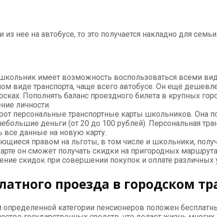
 из нее на автобусе, то это получается накладно для семь
 школьник имеет возможность воспользоваться всеми вида
ом виде транспорта, чаще всего автобусе. Он ещё дешевле
иосках. Пополнять баланс проездного билета в крупных го
ние личности.
орот персональные транспортные карты школьников. Она п
небольшие деньги (от 20 до 100 рублей). Персональная тра
ь все данные на новую карту.
ющиеся правом на льготы, в том числе и школьники, полу
карте он сможет получать скидки на пригородных маршрута
чение скидок при совершении покупок и оплате различных у
латного проезда в городском тр
й определенной категории пенсионеров положен бесплатны
ество государственных средств, что делает жизнь многих