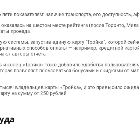
пяти показателям: наличие транспорта, его доступность, э
оказалась на шестом месте рейтинга (после Торонто, Мила
аты проезда.
 системы, запустив единую карту “Тройка”, которой сейч
нативных способов оплаты — например, кредитной картой, 
чают авторы отчета.
ов и колец «Тройка» тоже добавило удобства пользователя
орая позволяет пользоваться бонусами и скидками от магаз
ысяч владельцев карты «Тройка», и это превысило ожидае
рту на сумму от 250 рублей.
руда