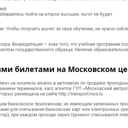
ией.
обираетесь пойти на второе высшее, льгот не будет.
. Чтобы получить вычет за свое обучение, не нужно соблю
ра. Аккредитация — знак того, что учебная программа соот
 диплом государственного образца. Наличие образовательн
ыми билетами на Московском ц
елек» на носитель можно в автоматах по продаже проездны
анием терминалов, касс агентов ГУП «Московский метропо
рых размещена на сайте http://transport.mos.ru .
ющим банковское приложение, не имеющим записанных про
ми для считывания банковских карт или электронных средс
тор); при каждом проходе через турникет списывается пла