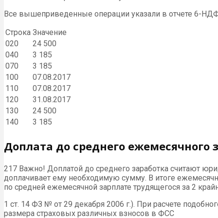
Все вышеприведенные операции указали в отчете 6-НДФЛ 
Строка
Значение
020
24 500
040
3 185
070
3 185
100
07.08.2017
110
07.08.2017
120
31.08.2017
130
24 500
140
3 185
Доплата до среднего ежемесячного 
217 Важно! Доплатой до среднего заработка считают юри
доплачивает ему необходимую сумму. В итоге ежемесячн
по средней ежемесячной зарплате трудящегося за 2 край
1 ст. 14 ФЗ № от 29 декабря 2006 г.). При расчете подоб
размера страховых различных взносов в ФСС