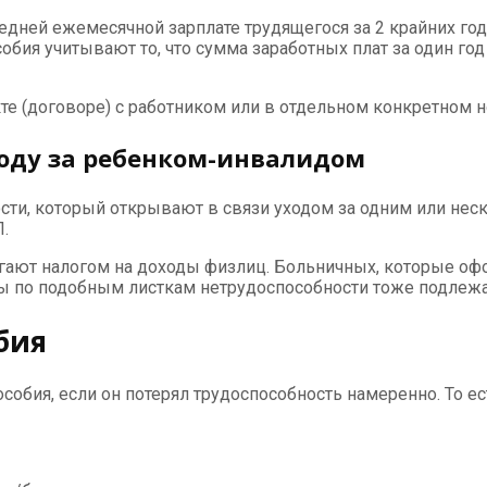
ней ежемесячной зарплате трудящегося за 2 крайних года
пособия учитывают то, что сумма заработных плат за один 
е (договоре) с работником или в отдельном конкретном н
ходу за ребенком-инвалидом
сти, который открывают в связи уходом за одним или не
.
агают налогом на доходы физлиц. Больничных, которые о
аты по подобным листкам нетрудоспособности тоже подлеж
бия
обия, если он потерял трудоспособность намеренно. То ес