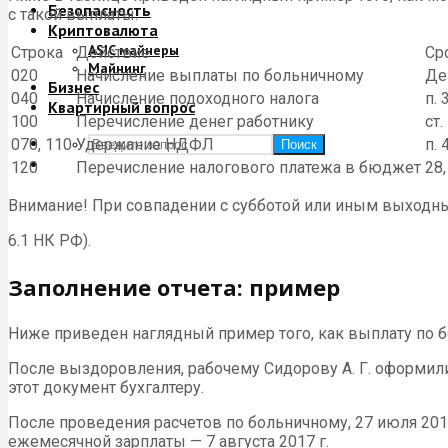
Безопасность
с такой выплаты.
Криптовалюта
ASIC майнеры
Строка
Действие
Ср
Майнинг
020
Начисление выплаты по больничному
Де
Бизнес
040
Начисление подоходного налога
п. 
Квартирный вопрос
100
Перечисление денег работнику
ст.
070, 110
Удержание НДФЛ
п. 
Поиск
120
Перечисление налогового платежа в бюджет
28
Внимание! При совпадении с субботой или иным выходн
6.1 НК РФ).
Заполнение отчета: пример
Ниже приведен наглядный пример того, как выплату по
После выздоровления, рабочему Сидорову А. Г. оформили 
этот документ бухгалтеру.
После проведения расчетов по больничному, 27 июля 2017
ежемесячной зарплаты — 7 августа 2017 г.