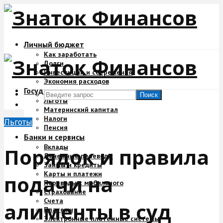
Личный бюджет
Как заработать
Долги
Инвестиции и сбережения
Экономия расходов
Государство и деньги
Поиск
Льготы
Материнский капитал
Налоги
Льготы
Пенсия
Банки и сервисы
Вклады
Порядок и правила
Денежные переводы
Займы и кредиты
Карты и платежи
подачи на
Переводы с мобильного
Страхование
Счета
алименты в суд
Платежи
Электронные платежные системы