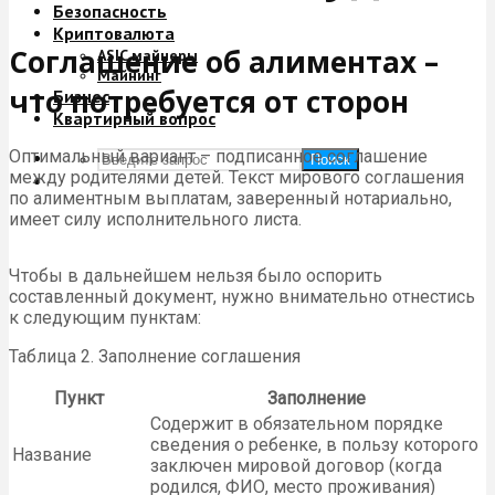
Безопасность
Криптовалюта
Соглашение об алиментах –
ASIC майнеры
Майнинг
что потребуется от сторон
Бизнес
Квартирный вопрос
Оптимальный вариант – подписанное соглашение
Поиск
между родителями детей. Текст мирового соглашения
по алиментным выплатам, заверенный нотариально,
имеет силу исполнительного листа.
Чтобы в дальнейшем нельзя было оспорить
составленный документ, нужно внимательно отнестись
к следующим пунктам:
Таблица 2. Заполнение соглашения
Пункт
Заполнение
Содержит в обязательном порядке
сведения о ребенке, в пользу которого
Название
заключен мировой договор (когда
родился, ФИО, место проживания)