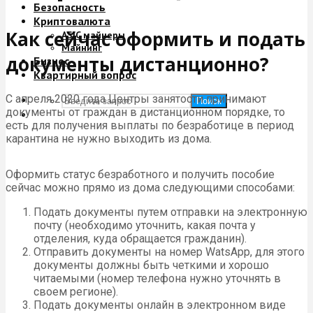
Безопасность
Криптовалюта
Как сейчас оформить и подать
ASIC майнеры
Майнинг
документы дистанционно?
Бизнес
Квартирный вопрос
С апреля 2020 года Центры занятости принимают
Поиск
документы от граждан в дистанционном порядке, то
есть для получения выплаты по безработице в период
карантина не нужно выходить из дома.
Оформить статус безработного и получить пособие
сейчас можно прямо из дома следующими способами:
Подать документы путем отправки на электронную
почту (необходимо уточнить, какая почта у
отделения, куда обращается гражданин).
Отправить документы на номер WatsApp, для этого
документы должны быть четкими и хорошо
читаемыми (номер телефона нужно уточнять в
своем регионе).
Подать документы онлайн в электронном виде