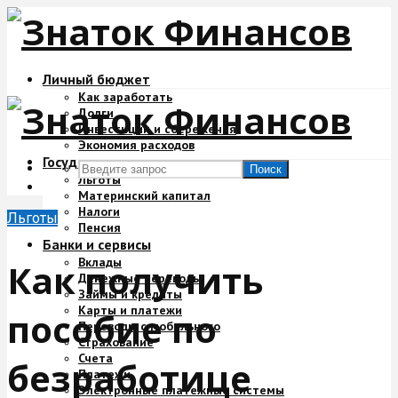
Личный бюджет
Как заработать
Долги
Инвестиции и сбережения
Экономия расходов
Государство и деньги
Поиск
Льготы
Материнский капитал
Налоги
Льготы
Пенсия
Банки и сервисы
Вклады
Как получить
Денежные переводы
Займы и кредиты
Карты и платежи
пособие по
Переводы с мобильного
Страхование
Счета
безработице
Платежи
Электронные платежные системы