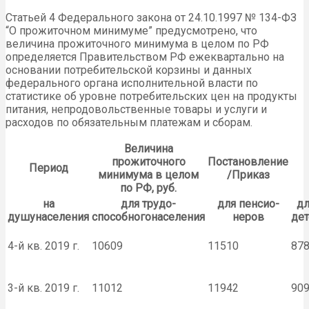
Статьей 4 Федерального закона от 24.10.1997 № 134-ФЗ
“О прожиточном минимуме” предусмотрено, что
величина прожиточного минимума в целом по РФ
определяется Правительством РФ ежеквартально на
основании потребительской корзины и данных
федерального органа исполнительной власти по
статистике об уровне потребительских цен на продукты
питания, непродовольственные товары и услуги и
расходов по обязательным платежам и сборам.
Величина
прожиточного
Постановление
Период
минимума в целом
/Приказ
по РФ, руб.
на
для трудо-
для пенсио-
дл
душунаселения
способногонаселения
неров
дет
4-й кв. 2019 г.
10609
11510
87
3-й кв. 2019 г.
11012
11942
90