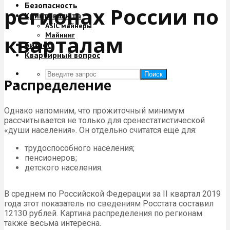
Безопасность
регионах России по
Криптовалюта
ASIC майнеры
Майнинг
кварталам
Бизнес
Квартирный вопрос
Поиск
Распределение
Однако напомним, что прожиточный минимум
рассчитывается не только для сренестатистической
«души населения». Он отдельно считатся ещё для:
трудоспособного населения;
пенсионеров;
детского населения.
В среднем по Российской Федерации за II квартал 2019
года этот показатель по сведениям Росстата составил
12130 рублей. Картина распределения по регионам
также весьма интересна.