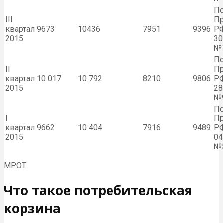
По
III
Пр
квартал
9673
10436
7951
9396
РФ
2015
30
№
По
II
Пр
квартал
10 017
10 792
8210
9806
РФ
2015
28
№
По
I
Пр
квартал
9662
10 404
7916
9489
РФ
2015
04
№
МРОТ
Что такое потребительская
корзина