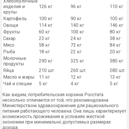
Хлебобулочные
изделия и
126 кг
96 кг
110 кг
крупы
Картофель
100 кг
90 кг
105 кг
Овощи
114 кг
140 кг
146 кг
Фрукты
60 кг
100 кг
80 кг
Сахар
23 кг
24 кг
38 кг
Мясо
58 кг
73 кг
84 кг
Рыба
18 кг
22 кг
20 кг
Молочные
290 кг
325 кг
380 кг
продукты
Яйца
210 шт.
260 шт.
280 шт.
Масло и жиры
11 кг
12 кг
13 кг
Чай и специи
5 кг
4 кг
5 кг
Как видим, потребительская корзина Росстата
несколько отличается от той, что рекомендована
Министерством здравоохранения для рационального
питания работающего человека. Она лишь характеризует
возможность проживания в условиях жёсткой
экономии при минимально допустимых размерах
дохода.