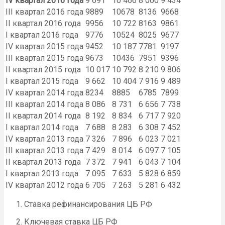
IV квартал 2016 года
9 691
10 466
8 000
9 434
III квартал 2016 года
9889
10678
8136
9668
II квартал 2016 года
9956
10 722
8163
9861
I квартал 2016 года
9776
10524
8025
9677
IV квартал 2015 года
9452
10 187
7781
9197
III квартал 2015 года
9673
10436
7951
9396
II квартал 2015 года
10 017
10 792
8 210
9 806
I квартал 2015 года
9 662
10 404
7 916
9 489
IV квартал 2014 года
8234
8885
6785
7899
III квартал 2014 года
8 086
8 731
6 656
7 738
II квартал 2014 года
8 192
8 834
6 717
7 920
I квартал 2014 года
7 688
8 283
6 308
7 452
IV квартал 2013 года
7 326
7 896
6 023
7 021
III квартал 2013 года
7 429
8 014
6 097
7 105
II квартал 2013 года
7 372
7 941
6 043
7 104
I квартал 2013 года
7 095
7 633
5 828
6 859
IV квартал 2012 года
6 705
7 263
5 281
6 432
Ставка рефинансирования ЦБ РФ
Ключевая ставка ЦБ РФ