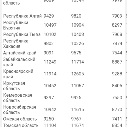
9689
10344
7979
область
Республика Алтай
9429
9820
7903
Республика
10497
10904
8297
Бурятия
Республика Тыва
10102
10408
7968
Республика
9803
10326
7874
Хакасия
Алтайский край
9091
9575
7544
Забайкальский
11249
11714
8887
край
Красноярский
11914
12605
9288
край
Иркутская
10452
11067
8405
область
Кемеровская
9397
9925
7550
область
Новосибирская
10942
11615
8770
область
Омская область
9250
9767
7411
Томская область
11104
11674
8854