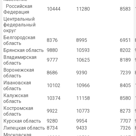
Российская
10444
11280
8583
Федерация
Центральный
федеральный
округ
Белгородская
8376
8995
6951
область
Брянская область
9880
10593
8202
Владимирская
9777
10625
8189
область
Воронежская
8686
9390
7239
область
Ивановская
10102
10966
8405
область
Калужская
10374
11158
8580
область
Костромская
9922
10773
8273
область
Курская область
9280
9954
7707
Липецкая область
8734
9433
7326
Московская