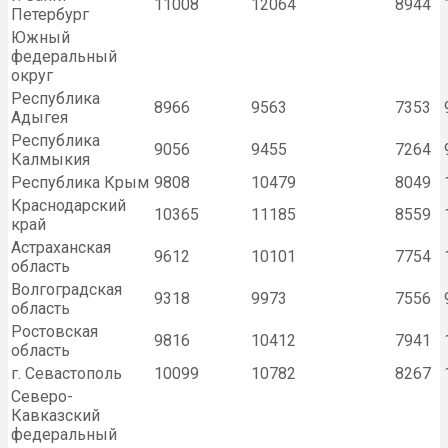
11008
12064
8944
Петербург
Южный
федеральный
округ
Республика
8966
9563
7353
Адыгея
Республика
9056
9455
7264
Калмыкия
Республика Крым
9808
10479
8049
Краснодарский
10365
11185
8559
край
Астраханская
9612
10101
7754
область
Волгоградская
9318
9973
7556
область
Ростовская
9816
10412
7941
область
г. Севастополь
10099
10782
8267
Северо-
Кавказский
федеральный