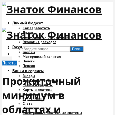
Личный бюджет
Как заработать
Долги
Инвестиции и сбережения
Экономия расходов
Государство и деньги
Поиск
Льготы
Материнский капитал
Налоги
Льготы
Пенсия
Банки и сервисы
Вклады
Прожиточный
Денежные переводы
Займы и кредиты
Карты и платежи
минимум в
Переводы с мобильного
Страхование
Счета
областях и
Платежи
Электронные платежные системы