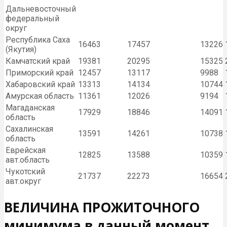
Дальневосточный
федеральный
округ
Республика Саха
16463
17457
13226
(Якутия)
Камчатский край
19381
20295
15325
Приморский край
12457
13117
9988
Хабаровский край
13313
14134
10744
Амурская область
11361
12026
9194
Магаданская
17929
18846
14091
область
Сахалинская
13591
14261
10738
область
Еврейская
12825
13588
10359
авт.область
Чукотский
21737
22273
16654
авт.округ
ВЕЛИЧИНА ПРОЖИТОЧНОГО
минимума в данный момент