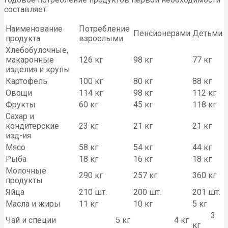
составляет:
Наименование
Потребление
Пенсионерами
Детьми
продукта
взрослыми
Хлебобулочные,
макаронные
126 кг
98 кг
77 кг
изделия и крупы
Картофель
100 кг
80 кг
88 кг
Овощи
114 кг
98 кг
112 кг
Фрукты
60 кг
45 кг
118 кг
Сахар и
кондитерские
23 кг
21 кг
21 кг
изд-ия
Мясо
58 кг
54 кг
44 кг
Рыба
18 кг
16 кг
18 кг
Молочные
290 кг
257 кг
360 кг
продукты
Яйца
210 шт.
200 шт.
201 шт.
Масла и жиры
11 кг
10 кг
5 кг
3
Чай и специи
5 кг
4 кг
кг