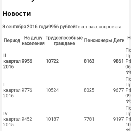
Новости
8 сентября 2016 года
9956 рублей
Текст законопроекта
На душу
Трудоспособные
Н
Период
Пенсионеры
Дети
населения
граждане
По
II
Пр
квартал
9956
10722
8163
9861
РФ
2016
06
№
По
I
Пр
квартал
9776
10524
8025
9677
РФ
2016
09
№
По
IV
Пр
квартал
9452
10187
7781
9197
РФ
2015
10
№