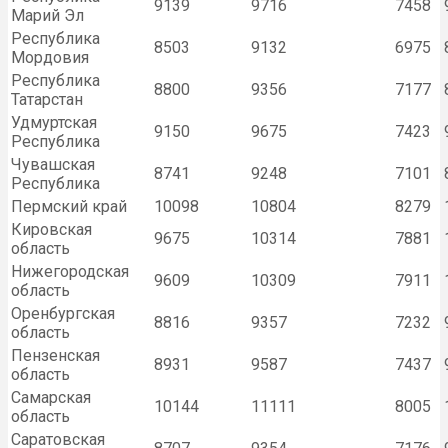
9139
9716
7458
Марий Эл
Республика
8503
9132
6975
Мордовия
Республика
8800
9356
7177
Татарстан
Удмуртская
9150
9675
7423
Республика
Чувашская
8741
9248
7101
Республика
Пермский край
10098
10804
8279
Кировская
9675
10314
7881
область
Нижегородская
9609
10309
7911
область
Оренбургская
8816
9357
7232
область
Пензенская
8931
9587
7437
область
Самарская
10144
11111
8005
область
Саратовская