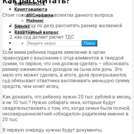
Как рассчитать?
Безопасность
Криптовалюта
Стоит говорить о двух аспектах данного вопроса:
ASIC майнеры
Майнинг
как истцу по делу рассчитать размер желаемой
Бизнес
выплаты;
Квартирный вопрос
как суд делает расчет ТДС.
Поиск
Если мама ребенка подала заявление в орган
правосудия о взыскании с отца алиментов в твердой
сумме, то первое, что она должна сделать – обосновать
размер ежемесячных доходов на сына или дочь. Это
мало кто может сделать, в итоге, дела проигрываются,
суд обязывает ответчика выплачивать меньшую сумму
средств, чем хочет истец.
Как доказать, что ребенку нужно 20 тыс. рублей в месяц,
а не 10 тыс.? Нужно собирать чеки, которые будут
свидетельствовать о том, что, когда семья была полной,
несовершеннолетний «обходился» родителям именно в
20 тыс.
В первую очередь нужны будут документы,