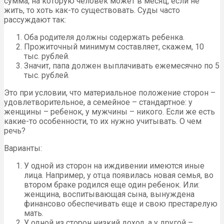
сумма, на которую человек может в месяц, если не
жить, то хоть как-то существовать. Суды часто
рассуждают так:
Оба родителя должны содержать ребенка.
Прожиточный минимум составляет, скажем, 10
тыс. рублей.
Значит, папа должен выплачивать ежемесячно по 5
тыс. рублей.
Это при условии, что материальное положение сторон –
удовлетворительное, а семейное – стандартное: у
женщины – ребенок, у мужчины – никого. Если же есть
какие-то особенности, то их нужно учитывать. О чем
речь?
Варианты:
У одной из сторон на иждивении имеются иные
лица. Например, у отца появилась новая семья, во
втором браке родился еще один ребенок. Или:
женщина, воспитывающая сына, вынуждена
финансово обеспечивать еще и свою престарелую
мать.
У одной из сторон низкий доход, а у другой –