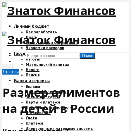
Личный бюджет
Как заработать
Долги
Инвестиции и сбережения
Экономия расходов
Государство и деньги
Поиск
Льготы
Материнский капитал
Налоги
Льготы
Пенсия
Банки и сервисы
Вклады
Размер алиментов
Денежные переводы
Займы и кредиты
Карты и платежи
на детей в России
Переводы с мобильного
Страхование
Счета
Платежи
Электронные платежные системы