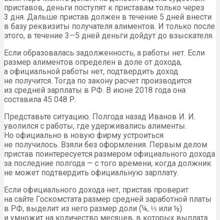
приставов, деньги поступят к приставам только через
3 дня. Дальше пристав должен в течение 5 дней внести
в базу реквизиты получателя алиментов. И только после
этого, в течение 3—5 дней деньги дойдут до взыскателя.
Если образовалась задолженность, а работы нет. Если
размер алиментов определен в доле от дохода,
а официальной работы нет, подтвердить доход
не получится. Тогда по закону расчет производится
из средней зарплаты в РФ. В июне 2018 года она
составила 45 048 Р.
Представьте ситуацию. Полгода назад Иванов И. И.
уволился с работы, где удерживались алименты.
Но официально в новую фирму устроиться
не получилось. Взяли без оформления. Первым делом
пристав поинтересуется размером официального дохода
за последние полгода — с того времени, когда должник
не может подтвердить официальную зарплату.
Если официального дохода нет, пристав проверит
на сайте Госкомстата размер средней заработной платы
в РФ, выделит из него размер доли (¼, ⅓ или ½)
и умножит на количество месяцев, в которых выплата