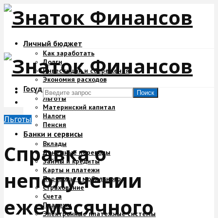
Личный бюджет
Как заработать
Долги
Инвестиции и сбережения
Экономия расходов
Государство и деньги
Поиск
Льготы
Материнский капитал
Налоги
Льготы
Пенсия
Банки и сервисы
Вклады
Справка о
Денежные переводы
Займы и кредиты
Карты и платежи
неполучении
Переводы с мобильного
Страхование
Счета
ежемесячного
Платежи
Электронные платежные системы