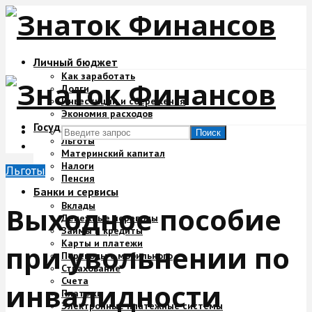
Личный бюджет
Как заработать
Долги
Инвестиции и сбережения
Экономия расходов
Государство и деньги
Поиск
Льготы
Материнский капитал
Налоги
Льготы
Пенсия
Банки и сервисы
Вклады
Выходное пособие
Денежные переводы
Займы и кредиты
Карты и платежи
при увольнении по
Переводы с мобильного
Страхование
Счета
инвалидности
Платежи
Электронные платежные системы