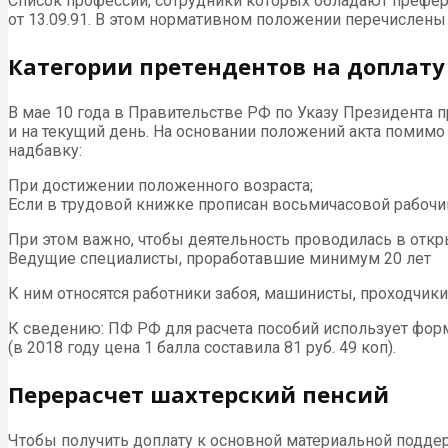
Список профессий, сотрудники которых обладают префере
от 13.09.91. В этом нормативном положении перечислены
Категории претендентов на доплату
В мае 10 года в Правительстве РФ по Указу Президента 
и на текущий день. На основании положений акта помим
надбавку:
При достижении положенного возраста;
Если в трудовой книжке прописан восьмичасовой рабочий
При этом важно, чтобы деятельность проводилась в откр
Ведущие специалисты, проработавшие минимум 20 лет
К ним относятся работники забоя, машинисты, проходчики
К сведению:
ПФ
РФ для расчета пособий использует форм
(в 2018 году цена 1 балла составила 81 руб. 49 коп).
Перерасчет шахтерский пенсий
Чтобы получить доплату к основной материальной подде