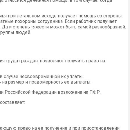
 относится денежная помощь, в том случае, когда
мья при летальном исходе получает помощь со стороны
латные похороны сотрудника. Если работник получает
у. Да и степень тяжести может быть самой разнообразной.
 группы людей.
ия труда граждан, позволяют получить право на
в случае несвоевременной их уплаты;
ь на размер и правомерность ее выплаты.
ории Российской Федерации возложена на ПФР.
составляет:
 дающую право на ее получение и при приостановлении