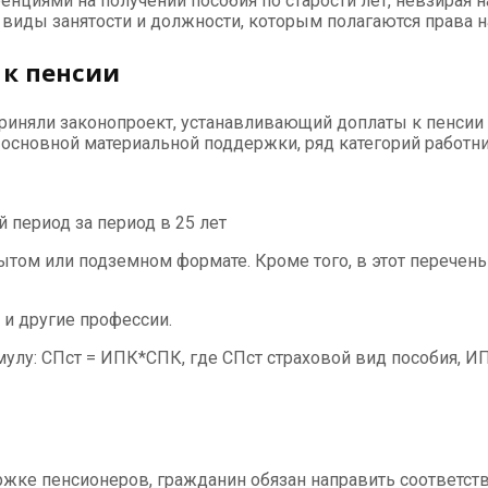
нциями на получении пособия по старости лет, невзирая н
 виды занятости и должности, которым полагаются права 
 к пенсии
приняли законопроект, устанавливающий доплаты к пенсии
о основной материальной поддержки, ряд категорий работ
 период за период в 25 лет
ытом или подземном формате. Кроме того, в этот перечен
 и другие профессии.
улу: СПст = ИПК*СПК, где СПст страховой вид пособия, И
ржке пенсионеров, гражданин обязан направить соответс