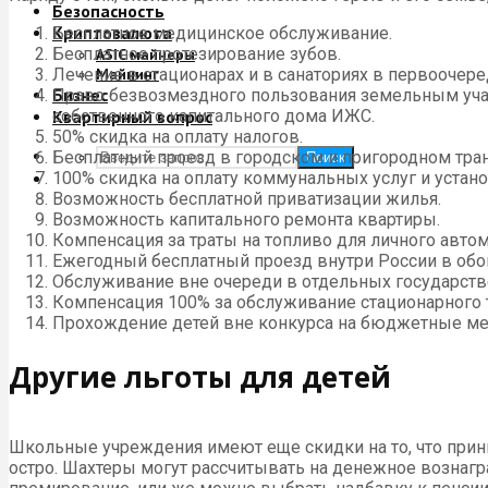
Безопасность
Криптовалюта
Бесплатное медицинское обслуживание.
Бесплатное протезирование зубов.
ASIC майнеры
Лечение в стационарах и в санаториях в первоочер
Майнинг
Бизнес
Право безвозмездного пользования земельным учас
собственного капитального дома ИЖС.
Квартирный вопрос
50% скидка на оплату налогов.
Бесплатный проезд в городском и пригородном трансп
Поиск
100% скидка на оплату коммунальных услуг и устано
Возможность бесплатной приватизации жилья.
Возможность капитального ремонта квартиры.
Компенсация за траты на топливо для личного автомо
Ежегодный бесплатный проезд внутри России в обо
Обслуживание вне очереди в отдельных государст
Компенсация 100% за обслуживание стационарного 
Прохождение детей вне конкурса на бюджетные ме
Другие льготы для детей
Школьные учреждения имеют еще скидки на то, что прини
остро. Шахтеры могут рассчитывать на денежное вознагр