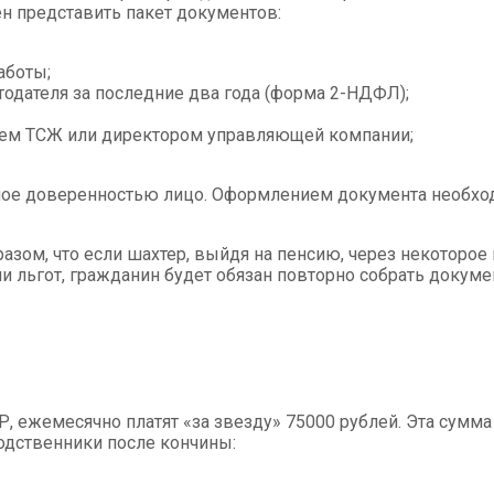
н представить пакет документов:
аботы;
тодателя за последние два года (форма 2-НДФЛ);
лем
ТСЖ
или директором управляющей компании;
ое доверенностью лицо. Оформлением документа необход
разом, что если шахтер, выйдя на пенсию, через некоторо
и льгот, гражданин будет обязан повторно собрать докум
 ежемесячно платят «за звезду» 75000 рублей. Эта сумма н
 родственники после кончины: