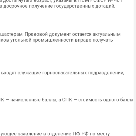
а достигнутый возраст, указаны в
ПСМ
РСФСР № 481
на досрочное получение государственных дотаций.
 шахтерам. Правовой документ остается актуальным
ников угольной промышленности вправе получать
ь входят служащие горноспасательных подразделений;
ПК — начисленные баллы, а СПК — стоимость одного балла
твующее заявление в отделение
ПФ
РФ по месту