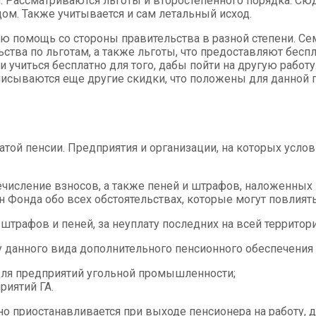
 Рассматриваются льготы и второстепенного порядка. Сюда
ом. Также учитывается и сам летальный исход.
ю помощь со стороны правительства в разной степени. Се
ства по льготам, а также льготы, что предоставляют бесп
и учиться бесплатно для того, дабы пойти на другую работ
ыписываются еще другие скидки, что положены для данной
ой пенсии. Предприятия и организации, на которых услов
числение взносов, а также пеней и штрафов, наложенных 
 Фонда обо всех обстоятельствах, которые могут повлият
е штрафов и пеней, за неуплату последних на всей террит
 данного вида дополнительного пенсионного обеспечения 
 для предприятий угольной промышленности;
риятий ГА.
но приостанавливается при выходе пенсионера на работу,