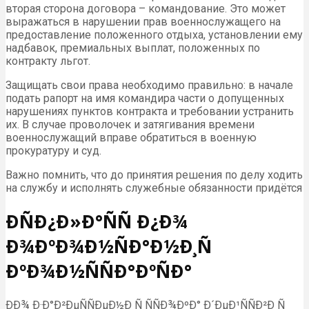
вторая сторона договора – командование. Это может
выражаться в нарушении прав военнослужащего на
предоставление положенного отдыха, установлении ему
надбавок, премиальных выплат, положенных по
контракту льгот.
Защищать свои права необходимо правильно: в начале
подать рапорт на имя командира части о допущенных
нарушениях пунктов контракта и требовании устранить
их. В случае проволочек и затягивания времени
военнослужащий вправе обратиться в военную
прокуратуру и суд.
Важно помнить, что до принятия решения по делу ходить
на службу и исполнять служебные обязанности придётся
ÐÑÐ¿Ð»Ð°ÑÑ Ð¿Ð¾
Ð¾ÐºÐ¾Ð½ÑÐ°Ð½Ð¸Ñ
ÐºÐ¾Ð½ÑÑÐ°ÐºÑÐ°
ÐÐ¾ Ð·Ð°Ð²ÐµÑÑÐµÐ½Ð¸Ñ ÑÑÐ¾ÐºÐ° Ð´ÐµÐ¹ÑÑÐ²Ð¸Ñ