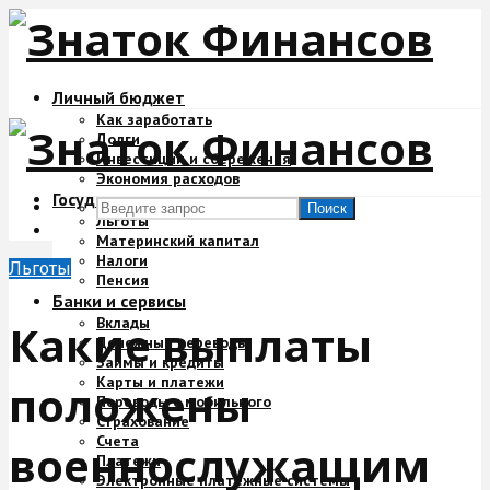
Личный бюджет
Как заработать
Долги
Инвестиции и сбережения
Экономия расходов
Государство и деньги
Поиск
Льготы
Материнский капитал
Налоги
Льготы
Пенсия
Банки и сервисы
Вклады
Какие выплаты
Денежные переводы
Займы и кредиты
Карты и платежи
положены
Переводы с мобильного
Страхование
Счета
военнослужащим
Платежи
Электронные платежные системы