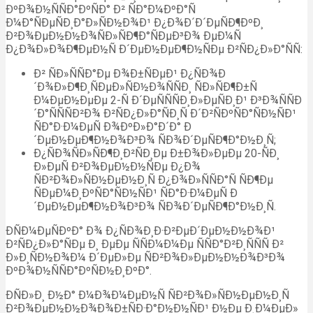
ÐºÐ¾Ð½ÑÑÐ°ÐºÑÐ° Ð² ÑÐ°Ð¼ÐºÐ°Ñ
Ð¼Ð°ÑÐµÑÐ¸Ð°Ð»ÑÐ½Ð¾Ð¹ Ð¿Ð¾Ð´Ð´ÐµÑÐ¶ÐºÐ¸
Ð²Ð¾ÐµÐ½Ð½Ð¾ÑÐ»ÑÐ¶Ð°ÑÐµÐ³Ð¾ ÐµÐ¼Ñ
Ð¿Ð¾Ð»Ð¾Ð¶ÐµÐ½Ñ Ð´ÐµÐ½ÐµÐ¶Ð½ÑÐµ Ð²ÑÐ¿Ð»Ð°ÑÑ:
Ð² ÑÐ»ÑÑÐ°Ðµ Ð¾Ð±ÑÐµÐ¹ Ð¿ÑÐ¾Ð
´Ð¾Ð»Ð¶Ð¸ÑÐµÐ»ÑÐ½Ð¾ÑÑÐ¸ ÑÐ»ÑÐ¶Ð±Ñ
Ð¼ÐµÐ½ÐµÐµ 2-Ñ Ð´ÐµÑÑÑÐ¸Ð»ÐµÑÐ¸Ð¹ Ð³Ð¾ÑÑÐ
´Ð°ÑÑÑÐ²Ð¾ Ð²ÑÐ¿Ð»Ð°ÑÐ¸Ñ Ð´Ð²ÑÐºÑÐ°ÑÐ½ÑÐ¹
ÑÐ°Ð·Ð¼ÐµÑ Ð¾ÐºÐ»Ð°Ð´Ð° Ð
´ÐµÐ½ÐµÐ¶Ð½Ð¾Ð³Ð¾ ÑÐ¾Ð´ÐµÑÐ¶Ð°Ð½Ð¸Ñ;
Ð¿ÑÐ¾ÑÐ»ÑÐ¶Ð¸Ð²ÑÐ¸Ðµ Ð±Ð¾Ð»ÐµÐµ 20-ÑÐ¸
Ð»ÐµÑ Ð²Ð¾ÐµÐ½Ð½ÑÐµ Ð¿Ð¾
ÑÐ²Ð¾Ð»ÑÐ½ÐµÐ½Ð¸Ñ Ð¿Ð¾Ð»ÑÑÐ°Ñ ÑÐ¶Ðµ
ÑÐµÐ¼Ð¸ÐºÑÐ°ÑÐ½ÑÐ¹ ÑÐ°Ð·Ð¼ÐµÑ Ð
´ÐµÐ½ÐµÐ¶Ð½Ð¾Ð³Ð¾ ÑÐ¾Ð´ÐµÑÐ¶Ð°Ð½Ð¸Ñ.
ÐÑÐ¼ÐµÑÐºÐ° Ð¾ Ð¿ÑÐ¾Ð¸Ð·Ð²ÐµÐ´ÐµÐ½Ð½Ð¾Ð¹
Ð²ÑÐ¿Ð»Ð°ÑÐµ Ð¸ ÐµÐµ ÑÑÐ¼Ð¼Ðµ ÑÑÐ°Ð²Ð¸ÑÑÑ Ð²
Ð»Ð¸ÑÐ½Ð¾Ð¼ Ð´ÐµÐ»Ðµ ÑÐ²Ð¾Ð»ÐµÐ½Ð½Ð¾Ð³Ð¾
ÐºÐ¾Ð½ÑÑÐ°ÐºÑÐ½Ð¸ÐºÐ°.
ÐÑÐ»Ð¸ Ð½Ð° Ð¼Ð¾Ð¼ÐµÐ½Ñ ÑÐ²Ð¾Ð»ÑÐ½ÐµÐ½Ð¸Ñ
Ð²Ð¾ÐµÐ½Ð½Ð¾Ð¾Ð±ÑÐ·Ð°Ð½Ð½ÑÐ¹ Ð½Ðµ Ð¸Ð¼ÐµÐ»