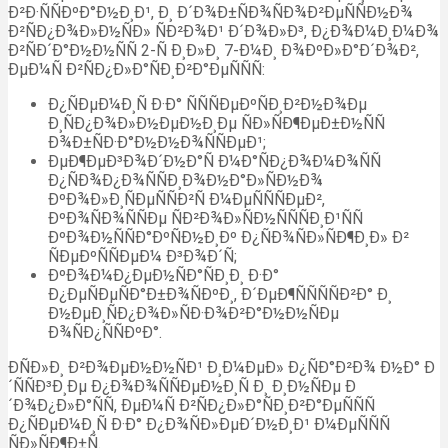
Ð²Ð·ÑÑÐºÐ°Ð½Ð¸Ð¹, Ð¸ Ð´Ð¾Ð±ÑÐ¾ÑÐ¾Ð²ÐµÑÑÐ½Ð¾
Ð²ÑÐ¿Ð¾Ð»Ð½ÑÐ» ÑÐ²Ð¾Ð¹ Ð´Ð¾Ð»Ð³, Ð¿Ð¾Ð¼Ð¸Ð¼Ð¾
Ð²ÑÐ´Ð°Ð½Ð½ÑÑ 2-Ñ Ð¸Ð»Ð¸ 7-Ð¼Ð¸ Ð¾ÐºÐ»Ð°Ð´Ð¾Ð²,
ÐµÐ¼Ñ Ð²ÑÐ¿Ð»Ð°ÑÐ¸Ð²Ð°ÐµÑÑÑ:
Ð¿ÑÐµÐ¼Ð¸Ñ Ð·Ð° ÑÑÑÐµÐºÑÐ¸Ð²Ð½Ð¾Ðµ
Ð¸ÑÐ¿Ð¾Ð»Ð½ÐµÐ½Ð¸Ðµ ÑÐ»ÑÐ¶ÐµÐ±Ð½ÑÑ
Ð¾Ð±ÑÐ·Ð°Ð½Ð½Ð¾ÑÑÐµÐ¹;
ÐµÐ¶ÐµÐ³Ð¾Ð´Ð½Ð°Ñ Ð¼Ð°ÑÐ¿Ð¾Ð¼Ð¾ÑÑ
Ð¿ÑÐ¾Ð¿Ð¾ÑÑÐ¸Ð¾Ð½Ð°Ð»ÑÐ½Ð¾
ÐºÐ¾Ð»Ð¸ÑÐµÑÑÐ²Ñ Ð¼ÐµÑÑÑÐµÐ²,
ÐºÐ¾ÑÐ¾ÑÑÐµ ÑÐ²Ð¾Ð»ÑÐ½ÑÑÑÐ¸Ð¹ÑÑ
ÐºÐ¾Ð½ÑÑÐ°ÐºÑÐ½Ð¸Ðº Ð¿ÑÐ¾ÑÐ»ÑÐ¶Ð¸Ð» Ð²
ÑÐµÐºÑÑÐµÐ¼ Ð³Ð¾Ð´Ñ;
ÐºÐ¾Ð¼Ð¿ÐµÐ½ÑÐ°ÑÐ¸Ð¸ Ð·Ð°
Ð¿ÐµÑÐµÑÐ°Ð±Ð¾ÑÐºÐ¸, Ð´ÐµÐ¶ÑÑÑÑÐ²Ð° Ð¸
Ð½ÐµÐ¸ÑÐ¿Ð¾Ð»ÑÐ·Ð¾Ð²Ð°Ð½Ð½ÑÐµ
Ð¾ÑÐ¿ÑÑÐºÐ°.
ÐÑÐ»Ð¸ Ð²Ð¾ÐµÐ½Ð½ÑÐ¹ Ð¸Ð¼ÐµÐ» Ð¿ÑÐ°Ð²Ð¾ Ð½Ð° Ð
´ÑÑÐ³Ð¸Ðµ Ð¿Ð¾Ð¾ÑÑÐµÐ½Ð¸Ñ Ð¸ Ð¸Ð½ÑÐµ Ð
´Ð¾Ð¿Ð»Ð°ÑÑ, ÐµÐ¼Ñ Ð²ÑÐ¿Ð»Ð°ÑÐ¸Ð²Ð°ÐµÑÑÑ
Ð¿ÑÐµÐ¼Ð¸Ñ Ð·Ð° Ð¿Ð¾ÑÐ»ÐµÐ´Ð½Ð¸Ð¹ Ð¼ÐµÑÑÑ
ÑÐ»ÑÐ¶Ð±Ñ.