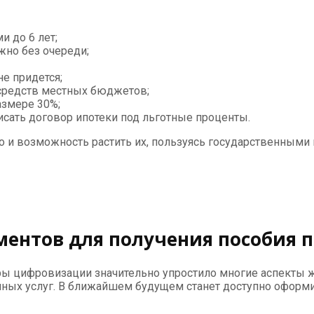
и до 6 лет;
жно без очереди;
е придется;
 средств местных бюджетов;
азмере 30%;
сать договор ипотеки под льготные проценты.
и, но и возможность растить их, пользуясь государствен
ентов для получения пособия 
ы цифровизации значительно упростило многие аспекты ж
нных услуг. В ближайшем будущем станет доступно оформ