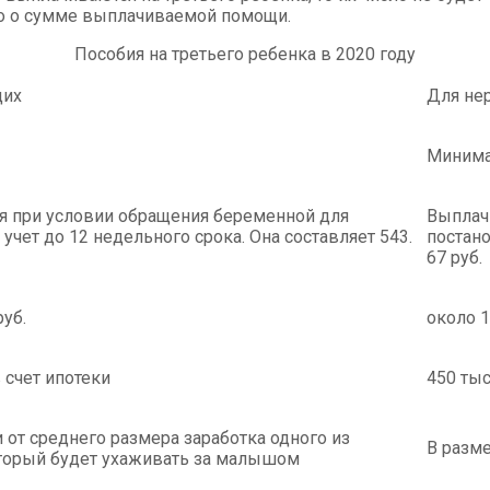
ко о сумме выплачиваемой помощи.
Пособия на третьего ребенка в 2020 году
щих
Для не
Минима
я при условии обращения беременной для
Выплач
 учет до 12 недельного срока. Она составляет 543.
постано
67 руб.
руб.
около 1
в счет ипотеки
450 тыс
 от среднего размера заработка одного из
В разм
оторый будет ухаживать за малышом