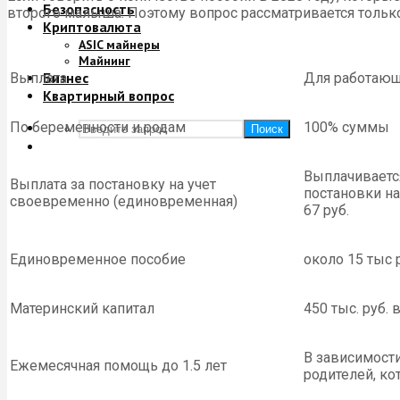
Безопасность
второго малыша. Поэтому вопрос рассматривается толь
Криптовалюта
ASIC майнеры
Майнинг
Бизнес
Выплата
Для работаю
Квартирный вопрос
По беременности и родам
100% суммы
Поиск
Выплачиваетс
Выплата за постановку на учет
постановки на
своевременно (единовременная)
67 руб.
Единовременное пособие
около 15 тыс 
Материнский капитал
450 тыс. руб. 
В зависимости
Ежемесячная помощь до 1.5 лет
родителей, к