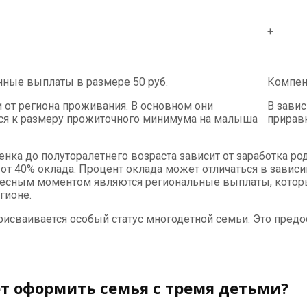
+
ные выплаты в размере 50 руб.
Компен
 от региона проживания. В основном они
В завис
ся к размеру прожиточного минимума на малыша
прирав
енка до полуторалетнего возраста зависит от заработка ро
т 40% оклада. Процент оклада может отличаться в зависимо
есным моментом являются региональные выплаты, которые
гионе.
присваивается особый статус многодетной семьи. Это пре
т оформить семья с тремя детьми?