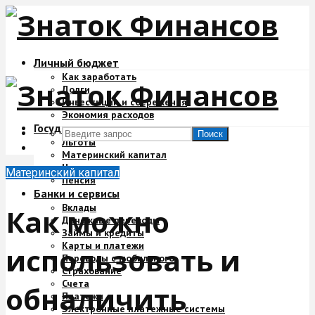
Личный бюджет
Как заработать
Долги
Инвестиции и сбережения
Экономия расходов
Государство и деньги
Поиск
Льготы
Материнский капитал
Налоги
Материнский капитал
Пенсия
Банки и сервисы
Вклады
Как можно
Денежные переводы
Займы и кредиты
Карты и платежи
использовать и
Переводы с мобильного
Страхование
Счета
обналичить
Платежи
Электронные платежные системы