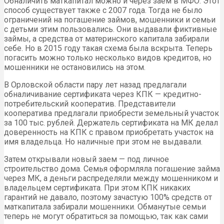
Обналичить маткапитал можно и через заем в МФО. Этот
способ существует также с 2007 года. Тогда не было
ограничений на погашение займов, мошенники и семьи
с детьми этим пользовались. Они выдавали фиктивные
займы, а средства от материнского капитала забирали
себе. Но в 2015 году такая схема была вскрыта. Теперь
погасить можно только несколько видов кредитов, но
мошенники не остановились на этом.
В Орловской области пару лет назад предлагали
обналичивание сертификата через КПК — кредитно-
потребительский кооператив. Представители
кооператива предлагали приобрести земельный участок
за 100 тыс. рублей. Держатель сертификата на МК делал
доверенность на КПК с правом приобретать участок на
имя владельца. Но наличные при этом не выдавали.
Затем открывали новый заем — под личное
строительство дома. Семья оформляла погашение займа
через МК, а деньги распределяли между мошенником и
владельцем сертификата. При этом КПК никаких
гарантий не давало, поэтому зачастую 100% средств от
маткапитала забирали мошенники. Обманутые семьи
теперь не могут обратиться за помощью, так как сами