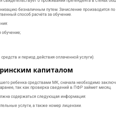
ая свидетельствует о проживании претендента в стенах об
анизацию безналичным путем. Зачисление производится по
твенный способ расчёта за обучение.
ния:
 обучение;
 средств и период действия оплаченной услуги).
еринским капиталом
шего ребенка средствами МК, сначала необходимо заключи
аранее, так как проверка сведений в ПФР займет месяц.
должна содержаться следующая информация:
ельные услуги, а также номер лицензии.