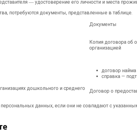
едставителя ― удостоверение его личности и места прожи
ства, потребуются документы, представленные в таблице.
Документы
Копия договора об о
организацией
договор найма
справка — под
рганизациях дошкольного и среднего
Договор о предоста
 персональных данных, если они не совпадают с указанны
те