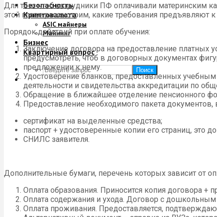
Безопасность
Для того чтоб сотрудники ПФ оплачивали материнским ка
Криптовалюта
этой главе рассмотрим, какие требования предъявляют к
ASIC майнеры
Порядок действий при оплате обучения:
Майнинг
Бизнес
Заключение договора на предоставление платных у
Квартирный вопрос
предусмотреть, чтоб в договорных документах фигу
предложении к нему.
Поиск
Удостоверение бланков, предоставленных учебным
деятельности и свидетельства аккредитации по общ
Обращение в ближайшее отделение пенсионного фон
Предоставление необходимого пакета документов, в
сертификат на выделенные средства;
паспорт + удостоверенные копии его страниц, это д
СНИЛС заявителя.
Дополнительные бумаги, перечень которых зависит от оп
Оплата образования. Приносится копия договора + 
Оплата содержания и ухода. Договор с дошкольным 
Оплата проживания. Предоставляется, подтверждаю