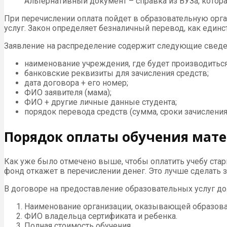
Альтернативный документ – справка из ВУЗа, котор
При перечислении оплата пойдет в образовательную орг
услуг. Закон определяет безналичный перевод, как единс
Заявление на распределение содержит следующие сведе
наименование учреждения, где будет производиться
банковские реквизиты для зачисления средств;
дата договора + его номер;
ФИО заявителя (мама);
ФИО + другие личные данные студента;
порядок перевода средств (сумма, сроки зачисления
Порядок оплаты обучения мат
Как уже было отмечено выше, чтобы оплатить учебу стар
фонд откажет в перечислении денег. Это лучше сделать з
В договоре на предоставление образовательных услуг 
Наименование организации, оказывающей образоват
ФИО владельца сертификата и ребенка.
Полная стоимость обучения.