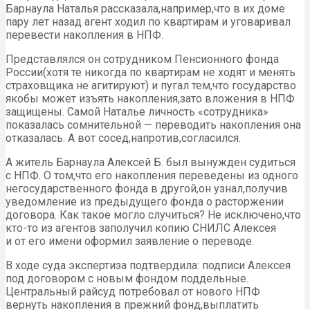
Барнаула Наталья рассказала,например,что в их доме
пару лет назад агент ходил по квартирам и уговаривал
перевести накопления в НПФ.
Представлялся он сотрудником Пенсионного фонда
России(хотя те никогда по квартирам не ходят и менять
страховщика не агитируют) и пугал тем,что государство
якобы может изъять накопления,зато вложения в НПФ
защищены. Самой Наталье личность «сотрудника»
показалась сомнительной — переводить накопления она
отказалась. А вот сосед,напротив,согласился.
А житель Барнаула Алексей Б. был вынужден судиться
с НПФ. О том,что его накопления переведены из одного
негосударственного фонда в другой,он узнал,получив
уведомление из предыдущего фонда о расторжении
договора. Как такое могло случиться? Не исключено,что
кто-то из агентов заполучил копию СНИЛС Алексея
и от его имени оформил заявление о переводе.
В ходе суда экспертиза подтвердила: подписи Алексея
под договором с новым фондом поддельные.
Центральный райсуд потребовал от нового НПФ
вернуть накопления в прежний фонд,выплатить