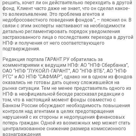
решить, хочет ли он действительно переходить в другой
фонд. Клиент часто даже не знает, что он сделал какое-
то волеизъявление. Это проблема агентов и
недобросовестного поведения фондов”, – пояснил он. В
связи с этим эксперты настаивают на необходимости
детально регламентировать порядок уведомления
застрахованного лица о последствиях перехода в другой
НПФ и получения от него соответствующего
подтверждения.
Редакция портала ГАРАНТ.РУ обратилась за
комментариями к ведущим НПФ: АО “НПФ Сбербанка”,
ОАО “НПФ “ЛУКОЙЛ-ГАРАНТ”, АО “НПФ ВТБ”, АО “НПФ
РГС” и АО НПФ “САФМАР”, однако ни в одном из фондов
оказались не готовы дать оценку сложившейся на
рынке ситуации. Тем не менее представитель одного из
НПФ в неофициальной беседе рассказал редакции о
том, что в настоящий момент фонды совместно с
Банком России обсуждают необходимость повышения
контроля над агентами в целях предотвращения
нарушений с их стороны и недопущения финансовых
потерь граждан. Одной из возможных мер может стать
централизованное снижение размера комиссионного
вознаграждения.