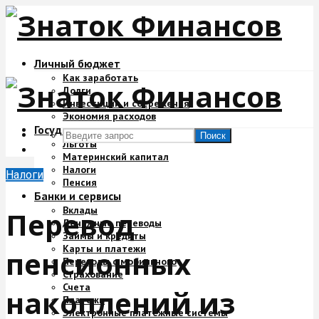
Личный бюджет
Как заработать
Долги
Инвестиции и сбережения
Экономия расходов
Государство и деньги
Поиск
Льготы
Материнский капитал
Налоги
Налоги
Пенсия
Банки и сервисы
Вклады
Перевод
Денежные переводы
Займы и кредиты
Карты и платежи
пенсионных
Переводы с мобильного
Страхование
Счета
накоплений из
Платежи
Электронные платежные системы