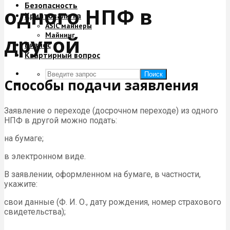
Безопасность
одного НПФ в
Криптовалюта
ASIC майнеры
Майнинг
другой
Бизнес
Квартирный вопрос
Поиск
Способы подачи заявления
Заявление о переходе (досрочном переходе) из одного
НПФ в другой можно подать:
на бумаге;
в электронном виде.
В заявлении, оформленном на бумаге, в частности,
укажите:
свои данные (Ф. И. О., дату рождения, номер страхового
свидетельства);