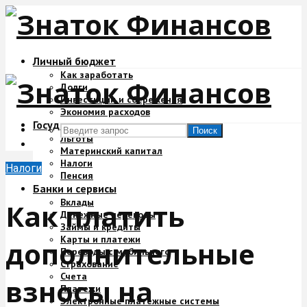
Личный бюджет
Как заработать
Долги
Инвестиции и сбережения
Экономия расходов
Государство и деньги
Поиск
Льготы
Материнский капитал
Налоги
Налоги
Пенсия
Банки и сервисы
Вклады
Как платить
Денежные переводы
Займы и кредиты
Карты и платежи
дополнительные
Переводы с мобильного
Страхование
Счета
взносы на
Платежи
Электронные платежные системы