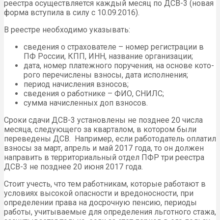
реестра осуществляется каждый месяц по ДСВ-3 (новая
форма вступила в силу с 10.09.2016).
В ре­ест­ре необходимо указывать:
све­де­ния о стра­хо­ва­те­ле – номер регистрации в
ПФ России, КПП, ИНН, название ор­га­ни­за­ции;
дата, номер пла­теж­но­го по­ру­че­ния, на ос­но­ве ко­то­
ро­го пе­ре­чис­ле­ны взно­сы, дата ис­пол­не­ния;
пе­ри­од начисления взно­сов;
све­де­ния о работнике – ФИО, СНИЛС;
сумма начис­лен­ных доп взносов.
Сроки сдачи ДСВ-3 установлены не позд­нее 20 числа
ме­ся­ца, следующего за квар­та­лом, в ко­то­ром были
переведены ДСВ. Например, если ра­бо­то­да­тель оплатил
взносы за март, апрель и май 2017 года, то он должен
направить в территориальный отдел ПФР три реестра
ДСВ-3 не позднее 20 июня 2017 года.
Стоит учесть, что тем работникам, которые работают в
условиях высокой опасности и вредоносности, при
определении права на досрочную пенсию, периоды
работы, учитываемые для определения льготного стажа,