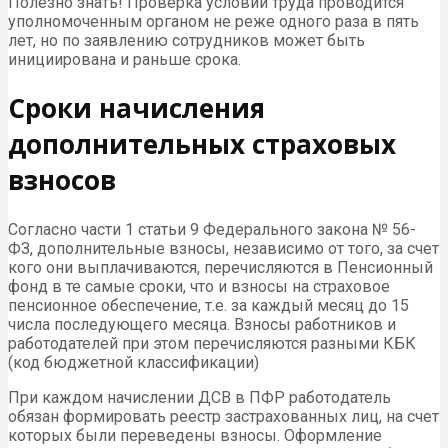
Полезно знать! Проверка условий труда проводится
уполномоченным органом не реже одного раза в пять
лет, но по заявлению сотрудников может быть
инициирована и раньше срока.
Сроки начисления
дополнительных страховых
взносов
Согласно части 1 статьи 9 Федерального закона № 56-
ФЗ, до­пол­ни­тель­ные взно­сы, независимо от того, за счет
кого они выплачиваются, пе­ре­чис­ля­ют­ся в Пенсионный
фонд в те самые сроки, что и взно­сы на страховое
пенсионное обеспечение, т.е. за каж­дый месяц до 15
числа после­ду­ю­ще­го ме­ся­ца. Взносы работников и
работодателей при этом перечисляются разными КБК
(код бюджетной классификации)
При каж­дом на­чис­ле­нии ДСВ в ПФР ра­бо­то­да­тель
обязан фор­ми­ро­вать ре­естр за­стра­хо­ван­ных лиц, на счет
которых были переведены взно­сы. Оформление