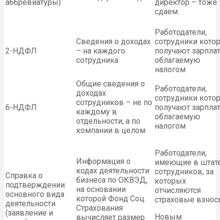
аббревиатуры)
директор – тоже
сдаем.
Работодатели,
Сведения о доходах
сотрудники кото
2-НДФЛ
– на каждого
получают зарплат
сотрудника
облагаемую
налогом
Общие сведения о
Работодатели,
доходах
сотрудники кото
сотрудников – не по
6-НДФЛ
получают зарплат
каждому в
облагаемую
отдельности, а по
налогом
компании в целом
Работодатели,
Информация о
имеющие в штат
кодах деятельности
сотрудников, за
Справка о
бизнеса по ОКВЭД,
которых
подтверждении
на основании
отчисляются
основного вида
которой Фонд Соц.
страховые взнос
деятельности
Страхования
(заявление и
Новым
вычисляет размер