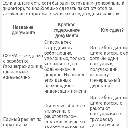
Если в штате есть хотя бы один сотрудник (генеральный
директор), то необходимо сдавать пакет отчетов об
уплаченных страховых взносах и подоходных налогах.
Краткое
Название
содержание
Кто сдает?
документа
документа
Список всех
сотрудников:
Все работодатели
работающих,
штате которых ес
СЗВ-М – сведения
уволенных, только
хотя бы один
о заработке
что нанятых, на
сотрудник,
(вознаграждении),
больничном, в
получающий
сдаваемые
декрете. На основе
зарплату
ежемесячно
этих данных
(генеральный
производится
директор)
индексация пенсии
Все работодатели
штате которых
Сведения обо всех
работают
уплаченных
сотрудники по
работодателем
Единый расчет по
трудовому
страховых взносах
страховым
договору или
за сотрудников, за