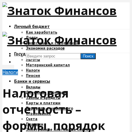
Личный бюджет
Как заработать
Долги
Инвестиции и сбережения
Экономия расходов
Государство и деньги
Поиск
Льготы
Материнский капитал
Налоги
Налоги
Пенсия
Банки и сервисы
Вклады
Налоговая
Денежные переводы
Займы и кредиты
Карты и платежи
отчетность –
Переводы с мобильного
Страхование
Счета
формы, порядок
Платежи
Электронные платежные системы