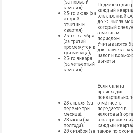
(за первый
Подаётся один р
квартал);
каждый кварта
25-го июля (за
электронной ф
второй
до 25 числа мес
отчётный
который следуе
квартал);
отчётным
25-го октября
периодом.
(за третий
Учитываются б
промежуток в
для расчёта, са
три месяца);
налог и возмо
25-го января
вычеты
(за четвёртый
квартал)
Если оплата
происходит
поквартально, т
28 апреля (за
отчётность
первые три
передаётся в
месяца);
налоговый орга
28 июля (за
электронном в
полгода);
каждый квартал
28 октября (за
также по оконч