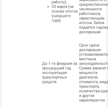
работы);
среднесписочн
30 марта (на
численности
основе итогов
работников,
ушедшего
нарастающим
года)
итогом. Затем
подаётся годов
декларация.
Срок сдачи
декларации
устанавливаетс
местным
До 1-го февраля за
законодательст
прошедший год
Сумма зависит 
эксплуатации
мощности
транспортных
двигателя,
средств
стоимости, вид
транспорта,
количества ед
и других
характеристик