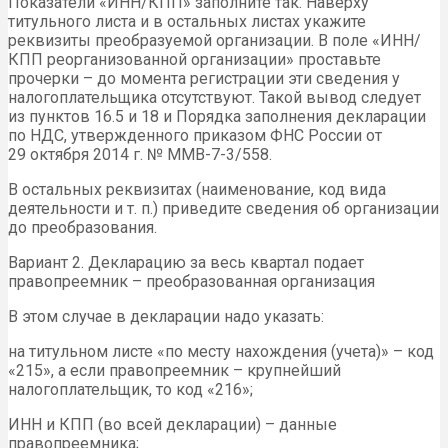
Показатели «ИНН/КПП» заполните так. Наверху
титульного листа и в остальных листах укажите
реквизиты преобразуемой организации. В поле «ИНН/
КПП реорганизованной организации» проставьте
прочерки – до момента регистрации эти сведения у
налогоплательщика отсутствуют. Такой вывод следует
из пунктов 16.5 и 18 и Порядка заполнения декларации
по НДС, утвержденного приказом ФНС России от
29 октября 2014 г. № ММВ-7-3/558.
В остальных реквизитах (наименование, код вида
деятельности и т. п.) приведите сведения об организации
до преобразования.
Вариант 2. Декларацию за весь квартал подает
правопреемник – преобразованная организация
В этом случае в декларации надо указать:
на титульном листе «по месту нахождения (учета)» – код
«215», а если правопреемник – крупнейший
налогоплательщик, то код «216»;
ИНН и КПП (во всей декларации) – данные
правопреемника;