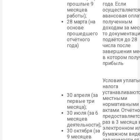
прошлые 9
года. Если
месяцев
осуществляется
работы);
авансовая опла
28 марта (на
полученным
основе
доходам за мес
прошедшего
то документаци
отчётного
подаётся до 28
года)
числа после
завершения ме
в котором полу
прибыль
Условия уплаты
налога
устанавливают
30 апреля (за
местными
первые три
нормативными
месяца);
актами. Отчётно
30 июля (за 6
предоставляетс
месяцев
раз в 3 месяца 
деятельности);
электронном и
30 октября (за
бумажном виде
9 месяцев
зависимости от