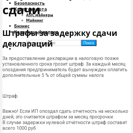
Безопасность
сдачи
Криптовалюта
ASIC майнеры
Майнинг
Бизнес
Штрафы за задержку сдачи
Квартирный вопрос
деклараций
Поиск
За предоставление декларации в налоговую позже
установленного срока грозит штраф. За каждый месяц
опоздания предприниматель будет вынужден оплатить
дополнительные 5 % от общей суммы налога.
Штраф
Важно! Если ИП опоздал сдать отчетность на несколько
дней, это считается штрафом за месяц просрочки.
В случае задержки нулевой отчётности штраф составит
всего 1000 руб