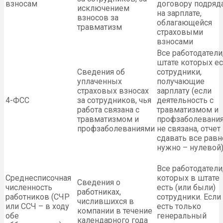
взносам
договору подряд
исключением
на зарплате,
взносов за
облагающейся
травматизм
страховыми
взносами
Все работодатели
штате которых ес
Сведения об
сотрудники,
уплаченных
получающие
страховых взносах
зарплату (если
4-ФСС
за сотрудников, чья
деятельность с
работа связана с
травматизмом и
травматизмом и
профзаболевани
профзаболеваниями
не связана, отчет
сдавать все равн
нужно – нулевой
Все работодатели,
Среднесписочная
которых в штате
Сведения о
численность
есть (или были)
работниках,
работников (СЧР
сотрудники. Если
числившихся в
или ССЧ – в ходу
есть только
компании в течение
обе
генеральный
календарного года