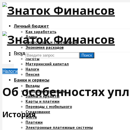
Личный бюджет
Как заработать
Долги
Инвестиции и сбережения
Экономия расходов
Государство и деньги
Поиск
Льготы
Материнский капитал
Налоги
Налоги
Пенсия
Банки и сервисы
Вклады
Об особенностях уп
Денежные переводы
Займы и кредиты
Карты и платежи
Переводы с мобильного
Страхование
История
Счета
Платежи
Электронные платежные системы