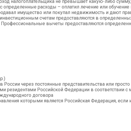
оход налогоплательщика не превышает какую-либо сумму, 
ес определенные расходы – оплатил лечение или обучени
родавал имущество или покупал недвижимость и дают право
инвестиционным счетам предоставляются в определенных 
 Профессиональные вычеты предоставляются определенны
р.)
 России через постоянные представительства или просто 
ми резидентами Российской Федерации в соответствии с
еждународного договора
равления которыми является Российская Федерация, есл