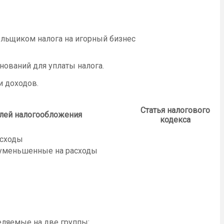
льщиком налога на игорный бизнес
снований для уплаты налога.
и доходов.
Статья налогового
лей налогообложения
кодекса
асходы
 уменьшенные на расходы
еляемые на две группы: