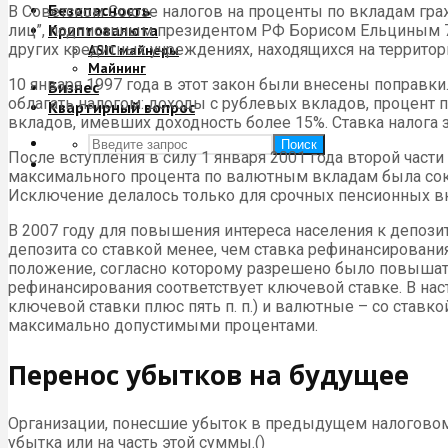
Безопасность
В Советском Союзе налогов на проценты по вкладам граж
Криптовалюта
лиц”, подписанным президентом РФ Борисом Ельциным 7 д
других кредитных учреждениях, находящихся на террито
ASIC майнеры
Майнинг
10 января 1997 года в этот закон были внесены поправ
Бизнес
облагать налогом: доходы с рублевых вкладов, процент 
Квартирный вопрос
вкладов, имевших доходность более 15%. Ставка налога 
Поиск
После вступления в силу 1 января 2001 года второй част
максимального процента по валютным вкладам была сокр
Исключение делалось только для срочных пенсионных в
В 2007 году для повышения интереса населения к депози
депозита со ставкой менее, чем ставка рефинансирования
положение, согласно которому разрешено было повышать
рефинансирования соответствует ключевой ставке. В нас
ключевой ставки плюс пять п. п.) и валютные – со ставк
максимально допустимыми процентами.
Перенос убытков на будущее
Организации, понесшие убыток в предыдущем налоговом
убытка или на часть этой суммы.()