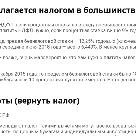
благается налогом в большинств
НДФЛ, если процентная ставка по вкладу превышает став
платить НДФЛ нужно, если процентная ставка выше 9% год
а, предел безналоговой ставки — 12,25% годовых (ключева
 середине июня 2018 года — всего 6,449%, В менее крупны
и позже, очень маловероятно, что вам нужно платить нало
абря 2015 года, то пределом безналоговой ставки было 18
рибавлялось 10 процентных пунктов вместо 5. Но тогда вс
ы (вернуть налог)
К РФ.
меньшают налог. Такими вычетами могут воспользоваться
вычеты по ценным бумагам и индивидуальным инвестицио