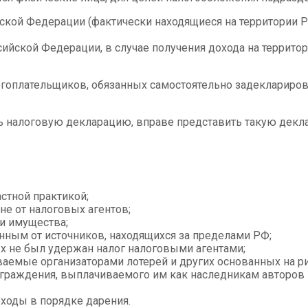
кой Федерации (фактически находящиеся на территории Ро
йской Федерации, в случае получения дохода на территор
гоплательщиков, обязанных самостоятельно задекларирова
ь налоговую декларацию, вправе представить такую декла
стной практикой;
е от налоговых агентов;
и имущества;
нным от источников, находящихся за пределами РФ;
ых не был удержан налог налоговыми агентами;
емые организаторами лотерей и других основанных на ри
раждения, выплачиваемого им как наследникам авторов пр
ходы в порядке дарения.