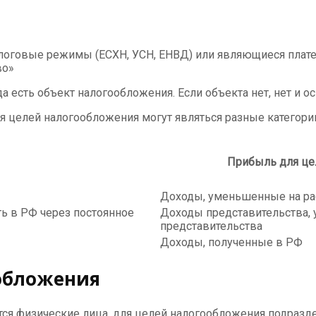
оговые режимы (ЕСХН, УСН, ЕНВД) или являющиеся плате
во»
да есть объект налогообложения. Если объекта нет, нет и о
 целей налогообложения могут являться разные категори
Прибыль для це
Доходы, уменьшенные на р
ь в РФ через постоянное
Доходы представительства,
представительства
Доходы, полученные в РФ
обложения
ся физические лица, для целей налогообложения подразд