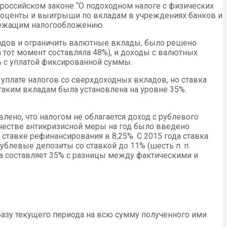
российском законе “О подоходном налоге с физических
проценты и выигрыши по вкладам в учреждениях банков и
длежащим налогообложению.
ходов и ограничить валютные вклады, было решено
тот момент составляла 48%), и доходы с валютных
5% с уплатой фиксированной суммы.
 уплате налогов со сверхдоходных вкладов, но ставка
аким вкладам была установлена на уровне 35%.
лено, что налогом не облагается доход с рублевого
качестве антикризисной меры на год было введено
тавке рефинансирования в 8,25%. С 2015 года ставка
блевые депозиты со ставкой до 11% (шесть п. п.
та составляет 35% с разницы между фактическими и
зу текущего периода на всю сумму полученного ими