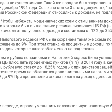
дан не существовало. Такой же порядок был закреплен в 
екабря 1991 года. Согласно статье 3 этого документа, “
рии Российской Федерации” относились к доходам, не по
ки. Чтобы избежать мошеннических схем с отмыванием до
по которым был выше ставки рефинансирования ЦБ РФ (на 
зависела от полученного дохода и составляла от 12% до 3
и Налогового кодекса РФ была сохранена такая же схема по
ащена до 9%. При этом ставка на процентные доходы по т
кладов, которые налогообложению не подлежали.
там в рублях поправками в Налоговый кодекс было установ
 ЦБ плюс пять процентных пунктов (п. п.). В 2014 году в 
 рублевую ставку до 18,25% годовых при действовавшей с
тоящее время не облагаются дополнительными налогами ру
ой до 9% При превышении ставка налога на доход с депози
 периоде, вправе уменьшить положительную налоговую ба