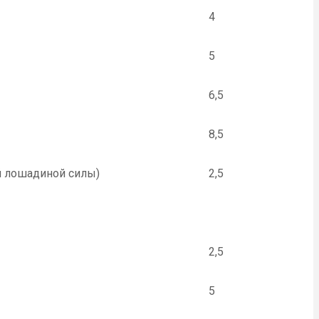
4
5
6,5
8,5
й лошадиной силы)
2,5
2,5
5