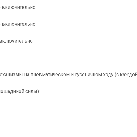
т) включительно
т) включительно
) включительно
еханизмы на пневматическом и гусеничном ходу (с каждо
лошадиной силы):