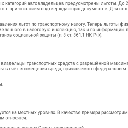
ых категорий автовладельцев предусмотрены льготы. До 
льгот с приложением подтверждающих документов. Для эт
авления льгот по транспортному налогу. Теперь льготы фи
авленного в налоговую инспекцию, так и по информации, 
анов социальной защиты (п. 3 ст. 361.1 НК РФ).
владельцы транспортных средств с разрешённой максимал
ы в счёт возмещения вреда, причиняемого федеральным т
ы.
уется на местных уровнях. В качестве примера рассмотри
м относятся:
стоенные ордена Славы трёх степеней.