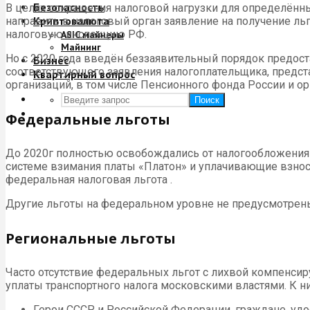
Безопасность
В целях сокращения налоговой нагрузки для определённ
Криптовалюта
направить в налоговый орган заявление на получение 
налоговую инспекцию РФ.
ASIC майнеры
Майнинг
Но с 2020 года введён беззаявительный порядок предост
Бизнес
соответствующего заявления налогоплательщика, предст
Квартирный вопрос
организаций, в том числе Пенсионного фонда России и орг
Поиск
Федеральные льготы
До 2020г полностью освобождались от налогообложения 
системе взимания платы «Платон» и уплачивающие взнос
федеральная налоговая льгота .
Другие льготы на федеральном уровне не предусмотрен
Региональные льготы
Часто отсутствие федеральных льгот с лихвой компенсир
уплаты транспортного налога московскими властями. К ни
Герои СССР и Российской Федерации, граждане, удо