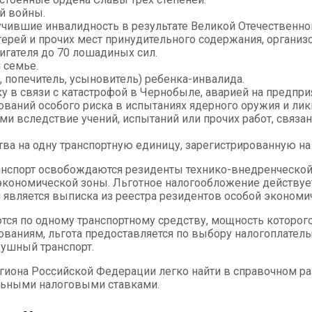
й войны.
лучившие инвалидность в результате Великой Отечественно
ерей и прочих мест принудительного содержания, органи
гателя до 70 лошадиных сил.
 семье.
, попечитель, усыновитель) ребенка-инвалида.
в связи с катастрофой в Чернобыле, аварией на предприя
ваний особого риска в испытаниях ядерного оружия и ли
и вследствие учений, испытаний или прочих работ, связа
тва на одну транспортную единицу, зарегистрированную на
ранспорт освобождаются резиденты технико-внедренческой
экономической зоны. Льготное налогообложение действует 
является выписка из реестра резидентов особой экономи
ся по одному транспортному средству, мощность которог
ованиям, льгота предоставляется по выбору налогоплатель
душный транспорт.
иона Российской Федерации легко найти в справочном ра
льными налоговыми ставками.