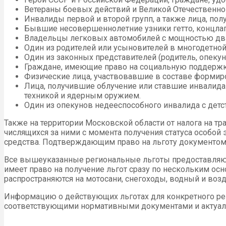
Ветераны боевых действий и Великой Отечественно
Инвалиды первой и второй групп, а также лица, по
Бывшие несовершеннолетние узники гетто, концлаг
Владельцы легковых автомобилей с мощностью дви
Один из родителей или усыновителей в многодетной
Один из законных представителей (родитель, опекун
Граждане, имеющие право на социальную поддержку 
Физические лица, участвовавшие в составе формиро
Лица, получившие облучение или ставшие инвалидам
техникой и ядерным оружием.
Один из опекунов недееспособного инвалида с детс
Также на территории Московской области от налога на т
числящихся за ними с момента получения статуса особой 
средства. Подтверждающим право на льготу документом 
Все вышеуказанные региональные льготы предоставляют
имеет право на получение льгот сразу по нескольким осн
распространяются на мотосани, снегоходы, водный и воз
Информацию о действующих льготах для конкретного рег
соответствующими нормативными документами и актуа