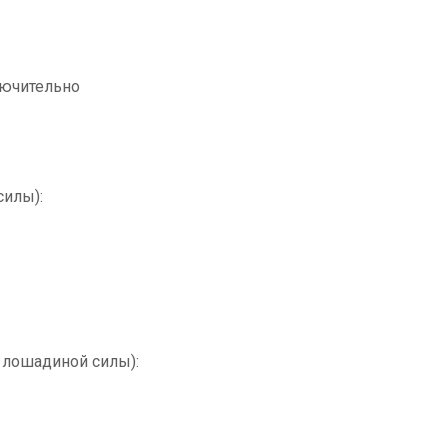
ключительно
силы):
 лошадиной силы):