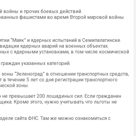
й войны и прочих боевых действий.
зованных фашистами во время Второй мировой войны.
тии “Маяк” и ядерных испытаний в Семипалатинске.
квидации ядерных аварий на военных объектах.
нных с ядерными установками, в том числе космической
 граждан указанных категорий.
 зоны “Зеленоград” в отношении транспортных средств,
в течение 5 лет со дня регистрации транспортного
ческой зоны.
о не превышает 200 лошадиных сил. Если гражданин
щика. Кроме этого, нужно учитывать что льготы не
зделе сайта ФНС. Там же можно ознакомиться с