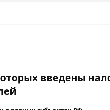
 которых введены на
лей