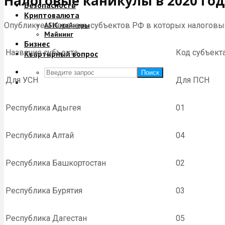
Налоговые каникулы в 2020 год
Безопасность
Криптовалюта
Опубликуем перечень субъектов РФ в которых налоговые 
ASIC майнеры
Майнинг
Бизнес
Название субъекта
Код субъект
Квартирный вопрос
Поиск
Для УСН
Для ПСН
Республика Адыгея
01
Республика Алтай
04
Республика Башкортостан
02
Республика Бурятия
03
Республика Дагестан
05