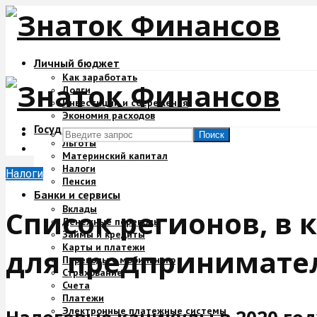
Личный бюджет
Как заработать
Долги
Инвестиции и сбережения
Экономия расходов
Государство и деньги
Поиск
Льготы
Материнский капитал
Налоги
Налоги
Пенсия
Банки и сервисы
Вклады
Список регионов, в
Денежные переводы
Займы и кредиты
Карты и платежи
для предпринимате
Переводы с мобильного
Страхование
Счета
Платежи
Электронные платежные системы